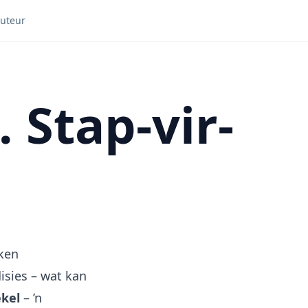
Outeur
 Stap-vir-
eken
isies – wat kan
kel
– ’n