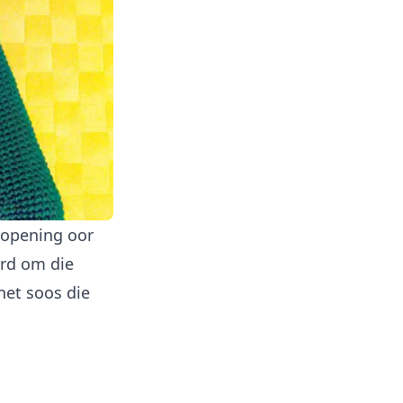
 opening oor
ord om die
net soos die