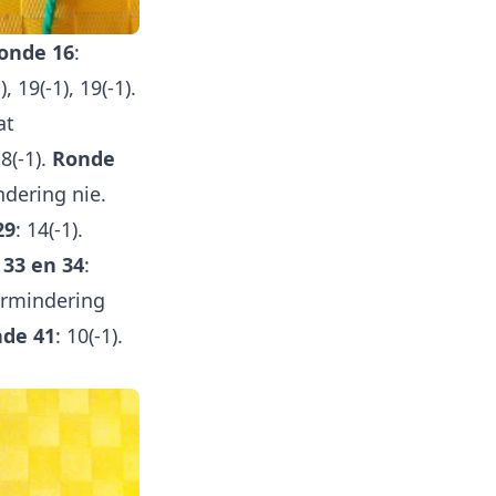
onde 16
:
), 19(-1), 19(-1).
at
18(-1).
Ronde
ndering nie.
29
: 14(-1).
33 en 34
:
ermindering
de 41
: 10(-1).