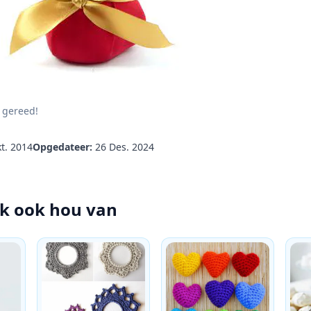
 gereed!
t. 2014
Opgedateer:
26 Des. 2024
lk ook hou van