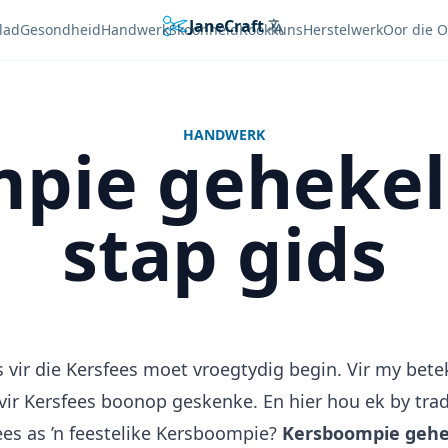
JaneCraft
Languages
lad
Gesondheid
Handwerk
Skoonheid
Kookkuns
Herstelwerk
Oor die 
HANDWERK
ie gehekel.
stap gids
 vir die Kersfees moet vroegtydig begin. Vir my bet
vir Kersfees boonop geskenke. En hier hou ek by trad
es as ’n feestelike Kersboompie?
Kersboompie gehe