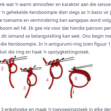
enk wat ’n warm atmosfeer en karakter aan die seisoe
r ’n gehekelde Kersboompie dien slegs as ’n basis vir 
Die toename en vermindering kan aangepas word volg
 boom wil hê. Ek gee nie voor dat hierdie patroon perf
dit iemand se belangstelling kan wek. Ons begin me
die Kersboompie. In ’n amigurumi-ring (sien figuur 1
luit die ring en haak ’n opstygkettingsteek.
 3 enkelsteke en maak ’n toevoegingsteek in elke der