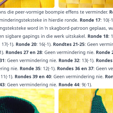
ons die peer-vormige boompie effens te verminder.
R
erminderingsteksteke in hierdie ronde.
Ronde 17
: 10(-1
ngsteksteke word in ’n skagbord-patroon geplaas, w
en sigbare gapings in die werk uitskakel.
Ronde 18
: 
, 17(-1).
Ronde 20
: 16(-1).
Rondtes 21-25
: Geen vermi
1).
Rondes 27 en 28
: Geen vermindering nie.
Ronde 
31
: Geen vermindering nie.
Ronde 32
: 13(-1).
Rondes 
ring nie.
Ronde 35
: 12(-1).
Rondes 36 en 37
: Geen v
 11(-1).
Rondes 39 en 40
: Geen vermindering nie.
Ron
43
: Geen vermindering nie.
Ronde 44
: 9(-1).