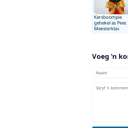
Kersboompie
gehekel as Peer.
Meesterklas
Voeg 'n k
Jou Naam
Jou kommentaar