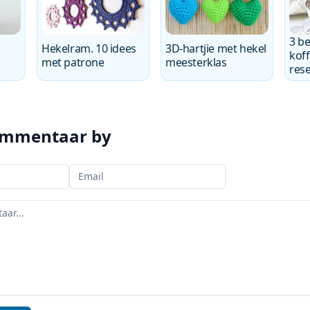
3 be
Hekelram. 10 idees
3D-hartjie met hekel
koff
met patrone
meesterklas
res
ommentaar by
Jou e-pos