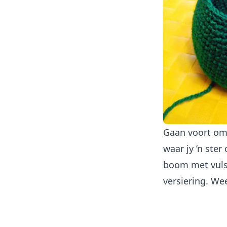
Gaan voort om 
waar jy ’n ste
boom met vulse
versiering. Wee