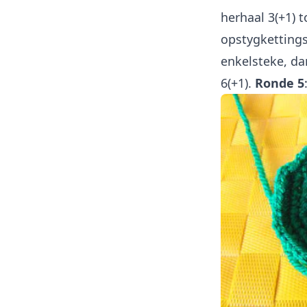
herhaal 3(+1) t
opstygkettings
enkelsteke, da
6(+1).
Ronde 5