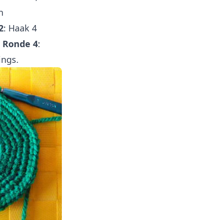
n
2
: Haak 4
.
Ronde 4
:
ings.