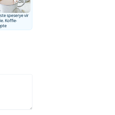
ste speserye vir
ie. Koffie-
epte