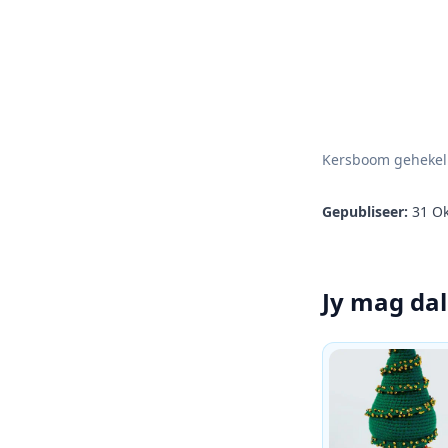
Kersboom gehekel
Gepubliseer:
31 Ok
Jy mag da