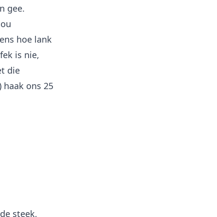
n gee.
jou
ens hoe lank
ek is nie,
t die
) haak ons 25
de steek,