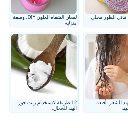
ثنائي الطور محلي
لمعان الشفاه الملون DIY. وصفة
منزلية
ند للشعر. أقنعة
12 طريقة لاستخدام زيت جوز
هند
الهند للجمال.