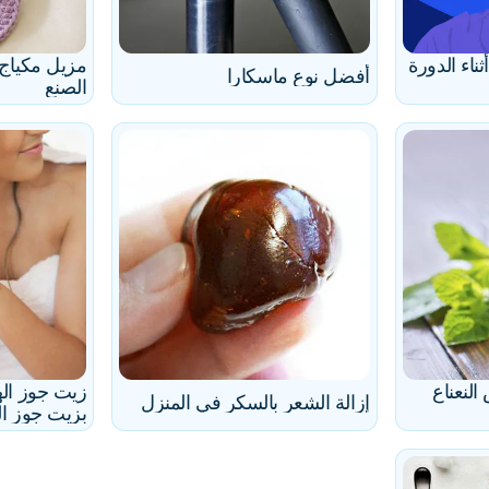
اء الدورة
مزيل مكياج 
أفضل نوع ماسكارا
الصنع
لنعناع
زيت جوز اله
إزالة الشعر بالسكر في المنزل
بزيت جوز ال