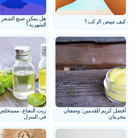
هل يمكن صبغ الشعر أثن
كيف تبييض الركب؟
الشهرية؟
أفضل كريم للقدمين: وصفتان
زيت النعناع، مستخلص ا
مجربتان
في المنزل