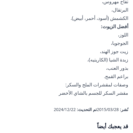
تفاح مهروس،
البرتقال،
الكشمش (أسود، أحمر، أبيض).
أفضل الزيوت:
اللوز،
الجوجوبا،
زيت جوز الهند،
زبدة الشيا (الكاريتيه)،
بذور العنب،
براعم القمح.
وصفات لمقشرات الملح والسكر:
مقشر السكر للجسم بالشاي الأخضر
نُشر:
28‏/03‏/2015
تم التحديث:
22‏/12‏/2024
قد يعجبك أيضاً