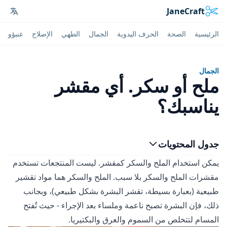
JaneCraft
ages
الرئيسية
الصحة
الحرف اليدوية
الجمال
الطهي
الإصلاح
عنبؤو
الجمال
ملح أو سكر. أي مقشر
يناسبك؟
جدول المحتويات
يمكن استخدام الملح والسكر كمقشر. ليست المنتجعات تستخدم
مقشرات الملح والسكر بلا سبب. الملح والسكر هما مواد تقشير
طبيعية (بعبارة بسيطة، تقشر البشرة بشكل طبيعي)، وبجانب
ذلك، فإن البشرة تصبح ناعمة وملساء بعد الإجراء - حيث تُفتح
المسام لتتخلص من السموم والعرق والبكتيريا.