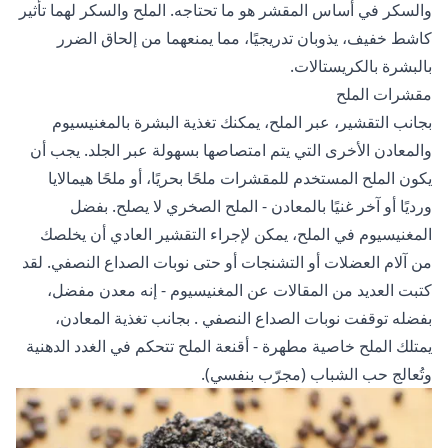
والسكر في أساس المقشر هو ما تحتاجه. الملح والسكر لهما تأثير
كاشط خفيف، يذوبان تدريجيًا، مما يمنعهما من إلحاق الضرر
بالبشرة بالكريستالات.
مقشرات الملح
بجانب التقشير، عبر الملح، يمكنك تغذية البشرة بالمغنيسيوم
والمعادن الأخرى التي يتم امتصاصها بسهولة عبر الجلد. يجب أن
يكون الملح المستخدم للمقشرات ملحًا بحريًا، أو ملحًا هيمالايا
ورديًا أو آخر غنيًا بالمعادن - الملح الصخري لا يصلح. بفضل
المغنيسيوم في الملح، يمكن لإجراء التقشير العادي أن يخلصك
من آلام العضلات أو التشنجات أو حتى نوبات الصداع النصفي. لقد
كتبت العديد من المقالات عن المغنيسيوم - إنه معدن مفضل،
بفضله
توقفت نوبات الصداع النصفي
. بجانب تغذية المعادن،
يمتلك الملح خاصية مطهرة - أقنعة الملح تتحكم في الغدد الدهنية
وتُعالج حب الشباب (مجرّب بنفسي).