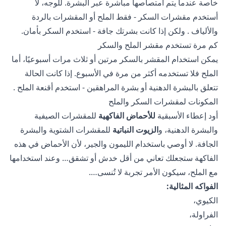
خاصة عندما يتم امتصاصها مباشرة عبر البشرة. للوجه، لا
أستخدم مقشرات السكر - فقط الملح أو
المقشرات بالردة
والألياف
. ولكن إذا كانت بشرتك جافة - استخدم السكر بأمان.
كم مرة تستخدم مقشر الملح والسكر
يمكن استخدام المقشر بالسكر مرتين أو ثلاث مرات أسبوعيًا، أما
الملح فلا تستخدمه أكثر من مرة في الأسبوع. إذا كانت الحالة
تتعلق بالبشرة الدهنية أو بشرة المراهقين - استخدم
أقنعة الملح
.
المكونات لمقشرات السكر والملح
أود إعطاء الأسبقية
للأحماض الفاكهية
للمقشرات الصيفية
والبشرة الدهنية، و
الزيوت النباتية
للمقشرات الشتوية والبشرة
الجافة. لا أوصي باستخدام الليمون والجير، لأن الأحماض في هذه
الفاكهة ستجعلك تعاني من أقل خدش أو تشقق… وعند استخدامها
مع الملح، سيكون الأمر تجربة لا تُنسى….
الفواكه المثالية:
الكيوي،
الفراولة،