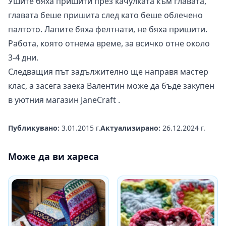
Ушите бяха пришити през качулката към главата,
главата беше пришита след като беше облечено
палтото. Лапите бяха фелтнати, не бяха пришити.
Работа, която отнема време, за всичко отне около
3-4 дни.
Следващия път задължително ще направя мастер
клас, а засега заека Валентин може да бъде закупен
в уютния магазин
JaneCraft
.
Публикувано:
3.01.2015 г.
Актуализирано:
26.12.2024 г.
Може да ви хареса