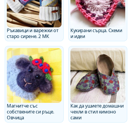
Ръкавици и варежки от
Кукирани сърца. Схеми
старо сирене. 2 МК
и идеи
Магнитче със
Как да ушиете домашни
собствените си ръце.
чехли в стил кимоно
Овчица
сами