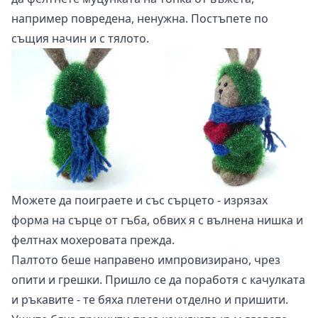
например повредена, ненужна. Постъпете по
същия начин и с тялото.
Можете да поиграете и със сърцето - изрязах
форма на сърце от гъба, обвих я с вълнена нишка и
фелтнах мохеровата прежда.
Палтото беше направено импровизирано, чрез
опити и грешки. Пришло се да поработя с качулката
и ръкавите - те бяха плетени отделно и пришити.