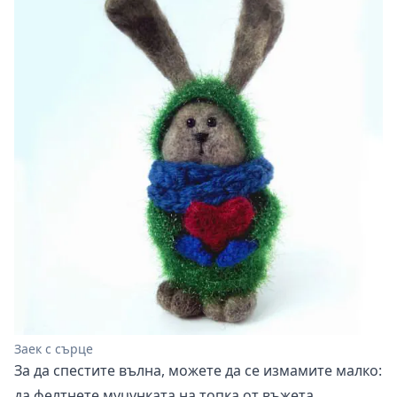
Заек с сърце
За да спестите вълна, можете да се измамите малко:
да фелтнете муцунката на топка от въжета,