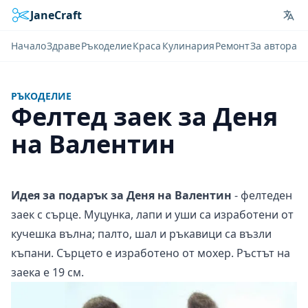
JaneCraft
Lan
Начало
Здраве
Ръкоделие
Краса
Кулинария
Ремонт
За автора
РЪКОДЕЛИЕ
Фелтед заек за Деня
на Валентин
Идея за подарък за Деня на Валентин
- фелтеден
заек с сърце. Муцунка, лапи и уши са изработени от
кучешка вълна; палто, шал и ръкавици са възли
къпани. Сърцето е изработено от мохер. Ръстът на
заека е 19 см.