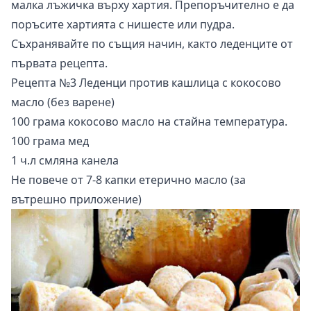
малка лъжичка върху хартия. Препоръчително е да
поръсите хартията с нишесте или пудра.
Съхранявайте по същия начин, както леденците от
първата рецепта.
Рецепта №3 Леденци против кашлица с кокосово
масло (без варене)
100 грама кокосово масло на стайна температура.
100 грама мед
1 ч.л смляна канела
Не повече от 7-8 капки етерично масло (за
вътрешно приложение)