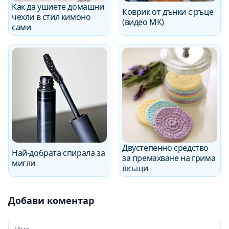
Как да ушиете домашни
Коврик от дънки с ръце
чехли в стил кимоно
(видео МК)
сами
Двустепенно средство
Най-добрата спирала за
за премахване на грима
мигли
вкъщи
Добави коментар
Вашето име