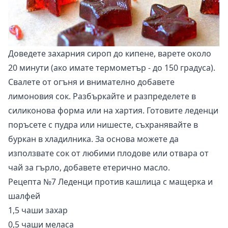
Доведете захарния сироп до кипене, варете около
20 минути (ако имате термометър - до 150 градуса).
Свалете от огъня и внимателно добавете
лимоновия сок. Разбъркайте и разпределете в
силиконова форма или на хартия. Готовите леденци
поръсете с пудра или нишесте, съхранявайте в
буркан в хладилника. За основа можете да
използвате сок от любими плодове или отвара от
чай за гърло, добавете етерично масло.
Рецепта №7 Леденци против кашлица с мащерка и
шалфей
1,5 чаши захар
0,5 чаши меласа