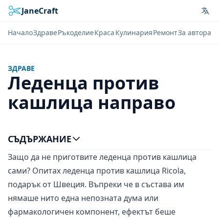
JaneCraft
Lan
Начало
Здраве
Ръкоделие
Краса
Кулинария
Ремонт
За автора
ЗДРАВЕ
Леденца против
кашлица направо
СЪДЪРЖАНИЕ
Защо да не приготвите леденца против кашлица
сами? Опитах леденца против кашлица Ricola,
подарък от Швеция. Въпреки че в състава им
нямаше нито една непозната дума или
фармакологичен компонент, ефектът беше