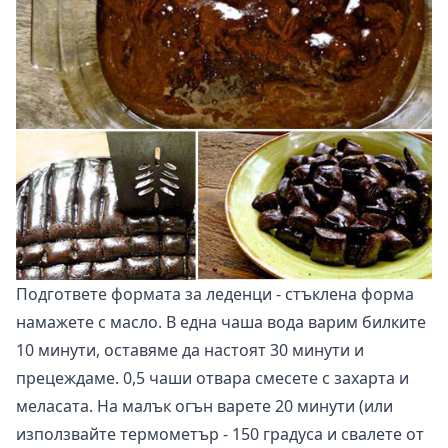
Подгответе формата за леденци - стъклена форма
намажете с масло. В една чаша вода варим билките
10 минути, оставяме да настоят 30 минути и
прецеждаме. 0,5 чаши отвара смесете с захарта и
меласата. На малък огън варете 20 минути (или
използвайте термометър - 150 градуса и свалете от