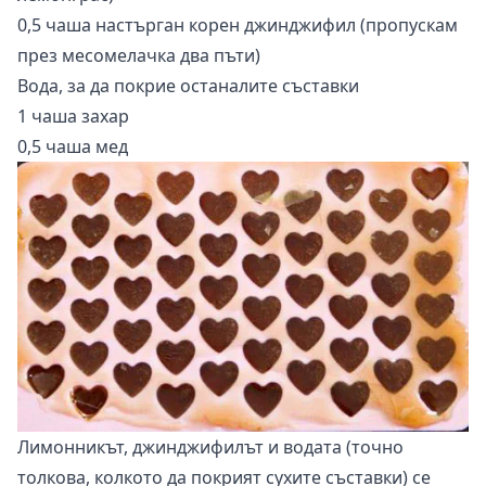
0,5 чаша настърган корен джинджифил (пропускам
през месомелачка два пъти)
Вода, за да покрие останалите съставки
1 чаша захар
0,5 чаша мед
Лимонникът, джинджифилът и водата (точно
толкова, колкото да покрият сухите съставки) се