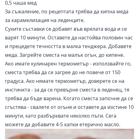
0,5 чаша мед
За съжаление, по рецептата трябва да кипна меда
за карамелизация на леденците.
Сухите съставки се добавят във врялата вода и се
варят 10 минути. Оставете да настойва половин час
и прецедете течността в малка тенджера. Добавете
меда. Загрейте сместа на малък огън, до кипене.
Ако имате кулинарен термометър - използвайте го,
сместа трябва да се загрее до не повече от 150
градуса. Ако нямате термометър, доверете се на
инстинкта - за да се превърне сместа в леденец, тя
трябва да бъде варена. Когато сместа започне да се
сгъстява - свалете от огъня и оставете да изстине 10
минути, като разбърквате няколко пъти. Сега
можете да добавите 4-5 капки етерично масло.