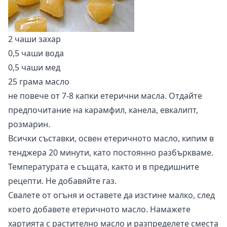
2 чаши захар
0,5 чаши вода
0,5 чаши мед
25 грама масло
не повече от 7-8 капки етерични масла. Отдайте
предпочитание на карамфил, канела, евкалипт,
розмарин.
Всички съставки, освен етеричното масло, кипим в
тенджера 20 минути, като постоянно разбъркваме.
Температурата е същата, както и в предишните
рецепти. Не добавяйте газ.
Свалете от огъня и оставете да изстине малко, след
което добавете етеричното масло. Намажете
хартията с растително масло и разпределете сместа