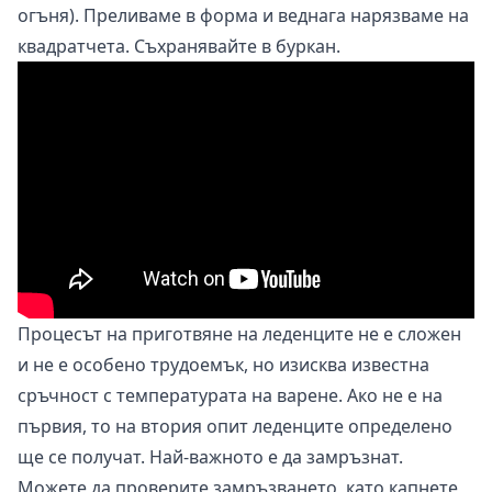
огъня). Преливаме в форма и веднага нарязваме на
квадратчета. Съхранявайте в буркан.
Процесът на приготвяне на леденците не е сложен
и не е особено трудоемък, но изисква известна
сръчност с температурата на варене. Ако не е на
първия, то на втория опит леденците определено
ще се получат. Най-важното е да замръзнат.
Можете да проверите замръзването, като капнете