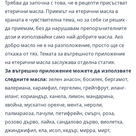
Трябва да започна с това, че в рецепти присъстват
етерични масла. Приемът на етерични масла в
храната е чувствителна тема, но за себе си реших -
да приемам, без да нарушавам препоръчителните
дози и използвайки само най-добрите масла. Ако
добро масло не е на разположение, просто ще се
откажа от тях. Темата за вътрешното приложение
на етерични масла заслужава отделна статия.
За вътрешно приложение можете да използвате
следните масла:
зелен анасон, босилек, бергамот,
валериана, карамфил, гергелин, грейпфрут, иланг-
иланг, кориандър, канела, лимон, мандарина,
хвойна, мускатно орехче, мента, нероли,
палмараоза, пачули, петифрейн, смърч, роза,
розово дърво, лайка, сандалово дърво, виолетка,
джинджифил, ела, исоп, кедър, мирра, мирт,