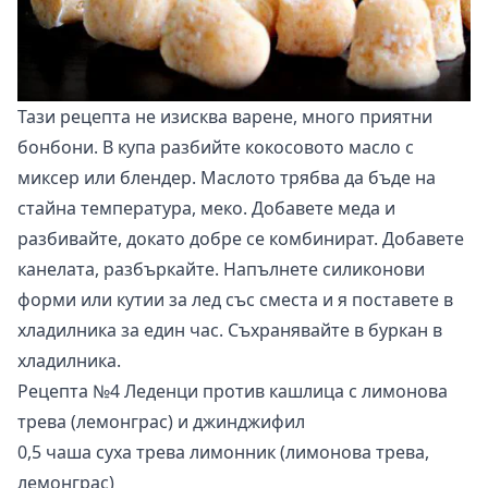
Тази рецепта не изисква варене, много приятни
бонбони. В купа разбийте кокосовото масло с
миксер или блендер. Маслото трябва да бъде на
стайна температура, меко. Добавете меда и
разбивайте, докато добре се комбинират. Добавете
канелата, разбъркайте. Напълнете силиконови
форми или кутии за лед със сместа и я поставете в
хладилника за един час. Съхранявайте в буркан в
хладилника.
Рецепта №4 Леденци против кашлица с лимонова
трева (лемонграс) и джинджифил
0,5 чаша суха трева лимонник (лимонова трева,
лемонграс)