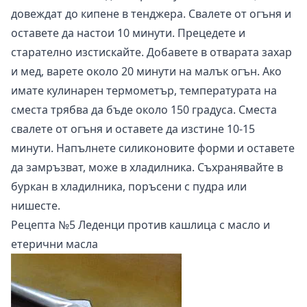
довеждат до кипене в тенджера. Свалете от огъня и
оставете да настои 10 минути. Прецедете и
старателно изстискайте. Добавете в отварата захар
и мед, варете около 20 минути на малък огън. Ако
имате кулинарен термометър, температурата на
сместа трябва да бъде около 150 градуса. Сместа
свалете от огъня и оставете да изстине 10-15
минути. Напълнете силиконовите форми и оставете
да замръзват, може в хладилника. Съхранявайте в
буркан в хладилника, поръсени с пудра или
нишесте.
Рецепта №5 Леденци против кашлица с масло и
етерични масла