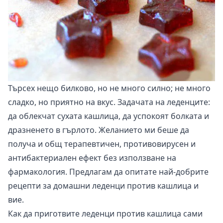
Търсех нещо билково, но не много силно; не много
сладко, но приятно на вкус. Задачата на леденците:
да облекчат сухата кашлица, да успокоят болката и
дразненето в гърлото. Желанието ми беше да
получа и общ терапевтичен, противовирусен и
антибактериален ефект без използване на
фармакология. Предлагам да опитате най-добрите
рецепти за домашни леденци против кашлица и
вие.
Как да приготвите леденци против кашлица сами