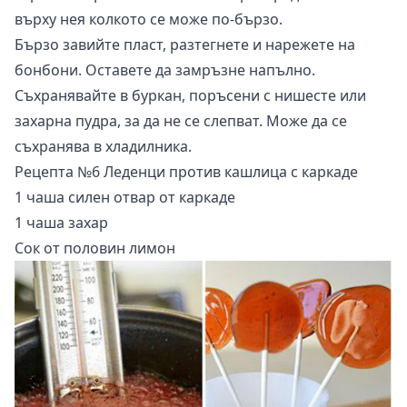
върху нея колкото се може по-бързо.
Бързо завийте пласт, разтегнете и нарежете на
бонбони. Оставете да замръзне напълно.
Съхранявайте в буркан, поръсени с нишесте или
захарна пудра, за да не се слепват. Може да се
съхранява в хладилника.
Рецепта №6 Леденци против кашлица с каркаде
1 чаша силен отвар от каркаде
1 чаша захар
Сок от половин лимон