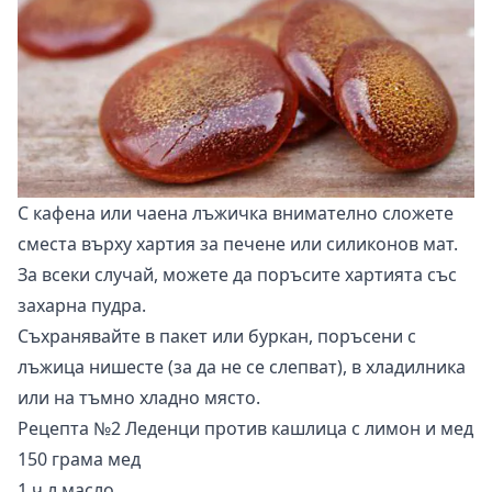
С кафена или чаена лъжичка внимателно сложете
сместа върху хартия за печене или силиконов мат.
За всеки случай, можете да поръсите хартията със
захарна пудра.
Съхранявайте в пакет или буркан, поръсени с
лъжица нишесте (за да не се слепват), в хладилника
или на тъмно хладно място.
Рецепта №2 Леденци против кашлица с лимон и мед
150 грама мед
1 ч.л масло