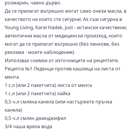
розмарин, чаено дърво.
Да се прилагат вътрешно могат само онези масла, в
качеството на които сте сигурни. Аз съм сигурна в
Young Living, Karel Hadek, Just - истински качествени,
автентични масла от медицински произход, които
могат да се прилагат вътрешно (без линкове, без
реклама - моите наблюдения).
Използвах снимки от източниците на рецептите.
Рецепта №1 Леденци против кашлица на листа от
мента
1 с.л (или 2 пакетчета) листа от мента
1 с.л (или 2 пакетчета) лайка
0,5 ч.л смляна канела (или настържете пръчка
канела)
0,5 ч.л смлян джинджифил
3/4 чаша вряла вода