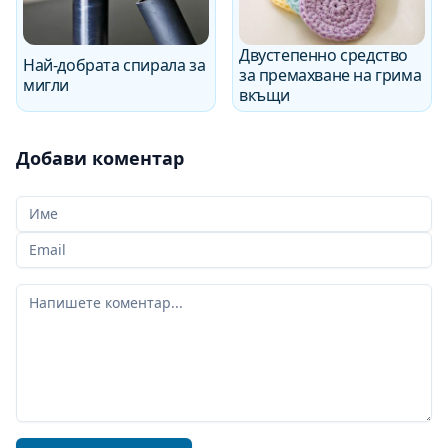
Двустепенно средство
Най-добрата спирала за
за премахване на грима
мигли
вкъщи
Добави коментар
Вашето име
Вашият имейл
Вашият коментар