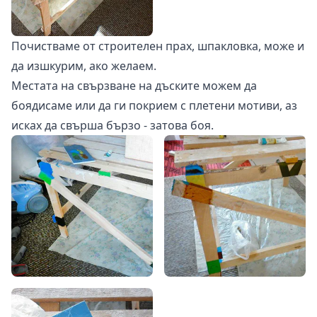
Почистваме от строителен прах, шпакловка, може и
да изшкурим, ако желаем.
Местата на свързване на дъските можем да
боядисаме или да ги покрием с плетени мотиви, аз
исках да свърша бързо - затова боя.