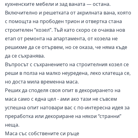
кухненските мебели и зад ваната — остана.
Включително и решетката от акрилната вана, която
с помощта на прободен трион и отвертка стана
строителен “козел”. Тъй като скоро се очаква нов
етап от ремонта на апартамента, от козела не
решихме да се отървем, но се оказа, че няма къде
да се съхранява.
Въпросът с съхранението на строителния козел се
реши в полза на малко неуредена, леко клатеща се,
но доста мила временна маса.
Реших да споделя своя опит в декорирането на
маса само с една цел - ами ако тази не съвсем
успешна опит натовари вас с по-интересна идея за
преработка или декориране на някои “странни”
неща.
Маса със собствените си ръце