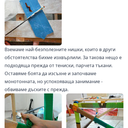
Вземаме най-безполезните нишки, които в други
обстоятелства бихме изхвърлили. За такова нещо е
подходяща прежда от тениски, парчета тъкани.
Оставяме боята да изсъхне и започваме
монотонната, но успокояваща занимание -
обвиваме дъските с прежда.