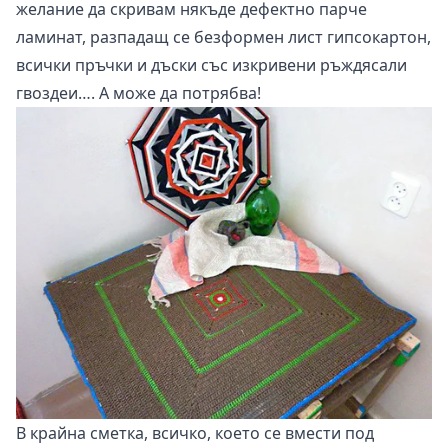
желание да скривам някъде дефектно парче
ламинат, разпадащ се безформен лист гипсокартон,
всички пръчки и дъски със изкривени ръждясали
гвоздеи…. А може да потрябва!
В крайна сметка, всичко, което се вмести под