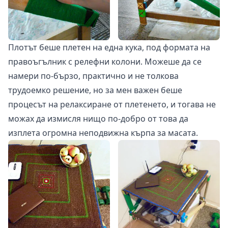
Плотът беше плетен на една кука, под формата на
правоъгълник с релефни колони. Можеше да се
намери по-бързо, практично и не толкова
трудоемко решение, но за мен важен беше
процесът на релаксиране от плетенето, и тогава не
можах да измисля нищо по-добро от това да
изплета огромна неподвижна кърпа за масата.