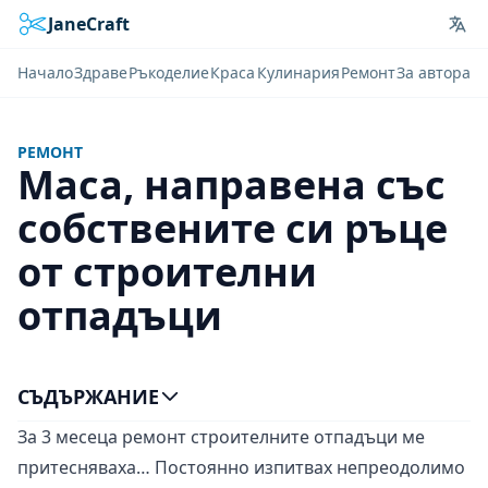
JaneCraft
Lan
Начало
Здраве
Ръкоделие
Краса
Кулинария
Ремонт
За автора
РЕМОНТ
Маса, направена със
собствените си ръце
от строителни
отпадъци
СЪДЪРЖАНИЕ
За 3 месеца ремонт строителните отпадъци ме
притесняваха… Постоянно изпитвах непреодолимо