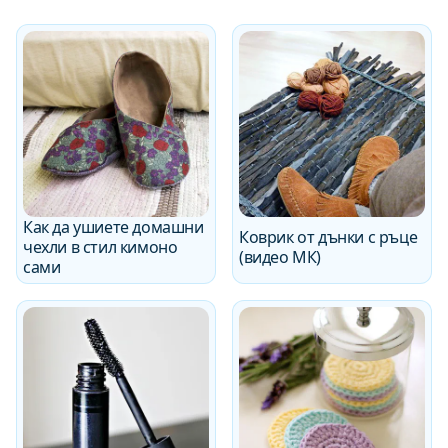
Как да ушиете домашни
Коврик от дънки с ръце
чехли в стил кимоно
(видео МК)
сами