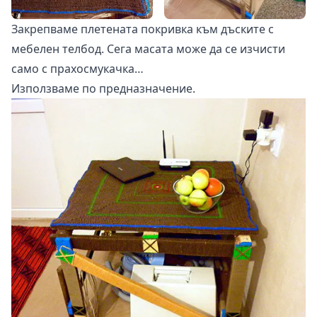
Закрепваме плетената покривка към дъските с
мебелен телбод. Сега масата може да се изчисти
само с прахосмукачка…
Използваме по предназначение.