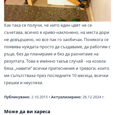
Как така се получи, че нито един цвят не се
съчетава, всичко е криво-наклонено, на места дори
не довършено, но все пак го заобичах. Понякога се
появява нуждата просто да създаваме, да работим с
ръце, без да планираме и без да разчитаме на
резултата. Това е именно такъв случай - на козела
бяха „навити“ всички притеснения и тревоги, които
ме съпътстваха през последните 10 месеца, всички
грешки и неуспехи.
Публикувано:
2.10.2015 г.
Актуализирано:
26.12.2024 г.
Може да ви хареса