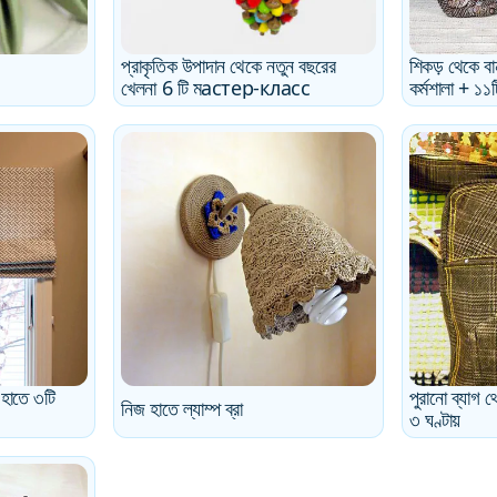
প্রাকৃতিক উপাদান থেকে নতুন বছরের
শিকড় থেকে ব
খেলনা 6 টি মастер-класс
কর্মশালা + ১১ট
হাতে ৩টি
পুরানো ব্যাগ 
নিজ হাতে ল্যাম্প ব্রা
৩ ঘণ্টায়