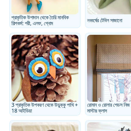
প্রাকৃতিক উপাদান থেকে তৈরি মানবিক
নববর্ষের টেবিল সাজানো
শিল্পকর্ম: পরী, এলফ, গ্নোম
3 প্রাকৃতিক উপকরণ থেকে উড়ুক্কু পাখি +
রোমান ও রোলার শেডস নিজ 
18 আইডিয়া
মাস্টার ক্লাস