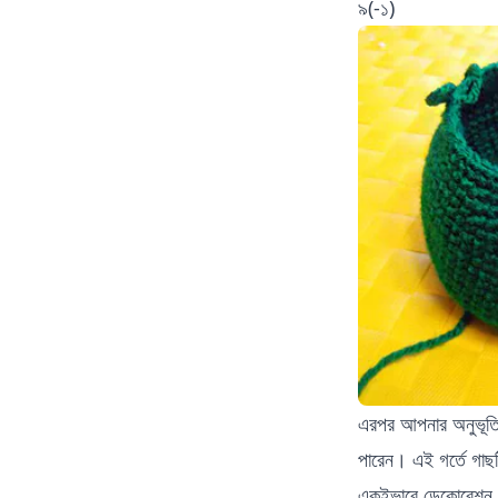
৯(-১)
এরপর আপনার অনুভূতি 
পারেন। এই গর্তে গাছট
একইভাবে ডেকোরেশন স