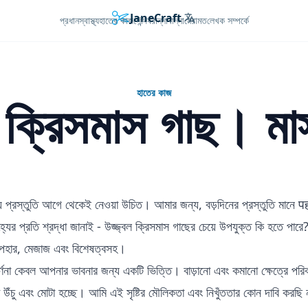
JaneCraft
Languages
প্রধান
স্বাস্থ্য
হাতের কাজ
সৌন্দর্য
রান্নাবান্না
মেরামত
লেখক সম্পর্কে
হাতের কাজ
ক্রিসমাস গাছ। মাস
্য প্রস্তুতি আগে থেকেই নেওয়া উচিত। আমার জন্য, বড়দিনের প্রস্তুতি মানে
ের প্রতি শ্রদ্ধা জানাই - উজ্জ্বল ক্রিসমাস গাছের চেয়ে উপযুক্ত কি হতে পারে
পহার, মেজাজ এবং বিশেষত্বসহ।
্ণনা কেবল আপনার ভাবনার জন্য একটি ভিত্তি। বাড়ানো এবং কমানো ক্ষেত্রে পরিব
া উঁচু এবং মোটা হচ্ছে। আমি এই সৃষ্টির মৌলিকতা এবং নিখুঁততার কোন দাবি করছি