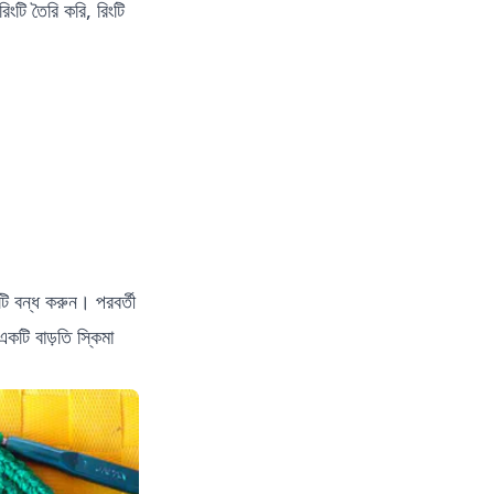
িংটি তৈরি করি, রিংটি
ংটি বন্ধ করুন। পরবর্তী
 একটি বাড়তি স্কিমা
।