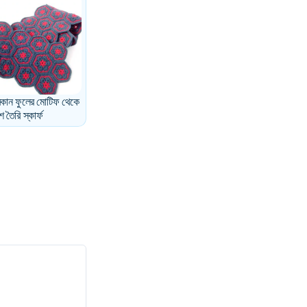
কান ফুলের মোটিফ থেকে
 তৈরি স্কার্ফ