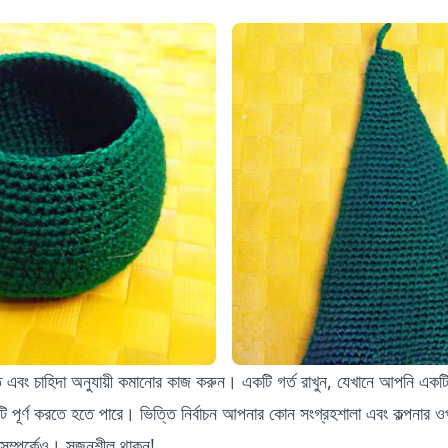
এবং চাহিদা অনুযায়ী কমানোর কাজ করুন। একটি গর্ত রাখুন, যেখানে আপনি একটি
ি পূর্ণ করতে হতে পারে। ভিত্তি নির্বাচন আপনার কোন সংগ্রহশালা এবং কল্পনার ওপ
ম্পর্কেও। সৃজনশীল থাকুন!