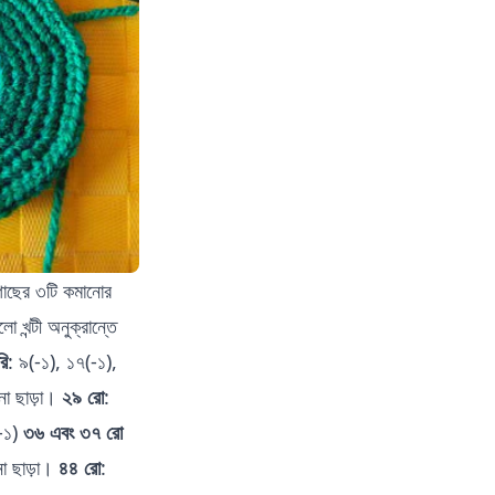
গাছের ৩টি কমানোর
 খন্টী অনুক্রান্তে
রি
: ৯(-১), ১৭(-১),
ো ছাড়া।
২৯ রো
:
-১)
৩৬ এবং ৩৭ রো
ো ছাড়া।
৪৪ রো
: