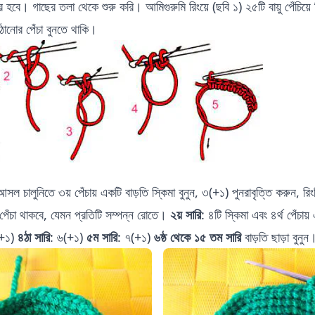
র হবে। গাছের তলা থেকে শুরু করি। আমিগুরুমি রিংয়ে (ছবি ১) ২৫টি বায়ু পেঁচিয়ে র
ানোর পেঁচা বুনতে থাকি।
আসল চালুনিতে ৩য় পেঁচায় একটি বাড়তি স্কিমা বুনুন, ৩(+১) পুনরাবৃত্তি করুন, রি
পেঁচা থাকবে, যেমন প্রতিটি সম্পন্ন রোতে।
২য় সারি
: ৪টি স্কিমা এবং ৪র্থ পেঁচায়
(+১)
৪ঠা সারি
: ৬(+১)
৫ম সারি
: ৭(+১)
৬ষ্ঠ থেকে ১৫ তম সারি
বাড়তি ছাড়া বুনুন