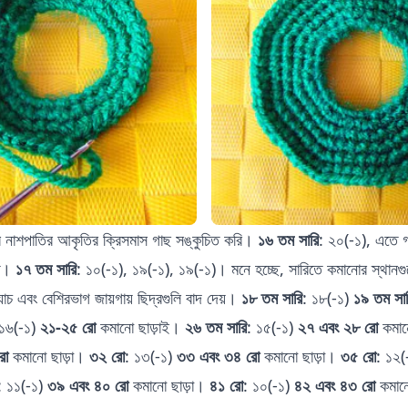
 নাশপাতির আকৃতির ক্রিসমাস গাছ সঙ্কুচিত করি।
১৬ তম সারি
: ২০(-১), এতে 
িত।
১৭ তম সারি
: ১০(-১), ১৯(-১), ১৯(-১)। মনে হচ্ছে, সারিতে কমানোর স্থানগুলো
চ এবং বেশিরভাগ জায়গায় ছিদ্রগুলি বাদ দেয়।
১৮ তম সারি
: ১৮(-১)
১৯ তম সা
 ১৬(-১)
২১-২৫ রো
কমানো ছাড়াই।
২৬ তম সারি
: ১৫(-১)
২৭ এবং ২৮ রো
কমান
রো
কমানো ছাড়া।
৩২ রো
: ১৩(-১)
৩৩ এবং ৩৪ রো
কমানো ছাড়া।
৩৫ রো
: ১২(
: ১১(-১)
৩৯ এবং ৪০ রো
কমানো ছাড়া।
৪১ রো
: ১০(-১)
৪২ এবং ৪৩ রো
কমান