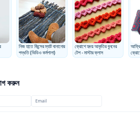
র
নিজ হাতে জিন্সের ম্যাট বানানোর
ক্রোশে হৃদয় আকৃতির বুননের
আফ্রি
পদ্ধতি (ভিডিও কর্মশালা)
টেপ - মাস্টার ক্লাস
ক্রোশে
োগ করুন
আপনার ইমেইল