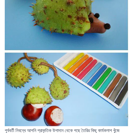
পূর্ববর্তী নিবন্ধে আপনি প্রাকৃতিক উপাদান থেকে
পছে
তৈরির কিছু কার্যকলাপ খুঁজে