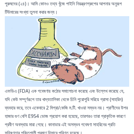
পুরুষদের (২৪)। আমি কোনও তথ্য খুঁজে পাইনি নিয়ন্ত্রণগ্রুপের আপনার অনুরূপ
টিউমারের সংখ্যা তুলনা করার জন্য।
এফডিএ (FDA) এক গবেষণায় কঠোর সমালোচনা করেছে এবং উল্লেখ করেছে যে,
যদি কেউ সম্পূর্ণরূপে তার খাদ্যতালিকা থেকে চিনি পুরোপুরি সরিয়ে গ্রাসা (সাহরিন)
ব্যবহার করে, তবে একেবারে 2 মিগ্রা/কেজি ম.টি. খাওয়া সম্ভব নয়। প্রাণীদের উপর
হাজার গুণ বেশি E954 ডোজ প্রয়োগ করা হয়েছে, তারপরও তারা প্রাকৃতিক কারণে
প্রবীণ অবস্থায় মারা গেছে। কানাডার এই অসম্ভব গবেষণা সাহরিনের প্রতি
সহিষ্ণুতার শক্তিশালী প্রমাণ হিসাবে পরিণত হয়েছে।