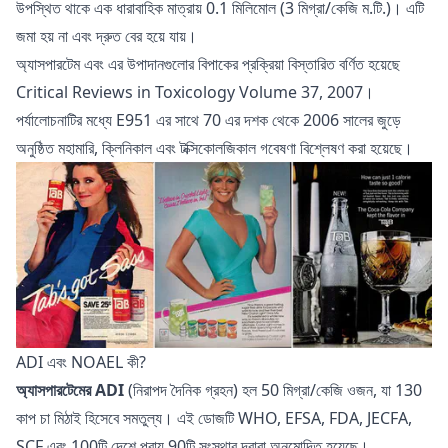
উপস্থিত থাকে এক ধারাবাহিক মাত্রায় 0.1 মিলিমোল (3 মিগ্রা/কেজি ম.টি.)। এটি
জমা হয় না এবং দ্রুত বের হয়ে যায়।
অ্যাসপারটেম এবং এর উপাদানগুলোর বিপাকের প্রক্রিয়া বিস্তারিত বর্ণিত হয়েছে
Critical Reviews in Toxicology
Volume 37, 2007।
পর্যালোচনাটির মধ্যে E951 এর সাথে 70 এর দশক থেকে 2006 সালের জুড়ে
অনুষ্ঠিত মহামারি, ক্লিনিকাল এবং টক্সিকোলজিকাল গবেষণা বিশ্লেষণ করা হয়েছে।
ADI এবং NOAEL কী?
অ্যাসপারটেমের ADI
(নিরাপদ দৈনিক গ্রহন) হল 50 মিগ্রা/কেজি ওজন, যা 130
কাপ চা মিঠাই হিসেবে সমতুল্য। এই ডোজটি WHO, EFSA, FDA, JECFA,
SCF এবং 100টি দেশে প্রায় 90টি সংস্থার দ্বারা অনুমোদিত হয়েছে।