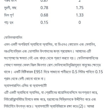
গরুর মাংস
0.87
2
মুরগী, মাছ
0.78
1.75
ডিম পূর্ণ
0.68
1.33
গাঢ় দুধ
0.15
0
ফেনিলআলানিন
এমন একটি অপরিহার্য অ্যামিনো অ্যাসিড, যা ডিএনএ কোডোন এবং মেলানিন,
নরএপিনেফ্রিন এবং ডোপামিন উৎপাদনের জন্য প্রয়োজন। আমাদের এটি
সংশ্লেষণের ক্ষমতা নেই এবং খাদ্য থেকে গ্রহণ করতে হয়। ফেনিলআলানিনের
শোষণে সমস্যা কেবল বিরল জিনগত রোগ ফেনিলকেটোনুরিয়াযুক্ত মানুষের ক্ষেত্রে
থাকে। একটি মিষ্টিকারক E951 দিয়ে সাজানো পানীয়তে 0.5 লিটার পানিতে 0.15
গ্রাম থেকে বেশী কোনো থাকে না।
অ্যাসপারাগিন এসিড বা অ্যাসপার্টেট
এটি একটি অ্যামিনো অ্যাসিড, যা প্রোটিনের বায়োসিনথেসিসে অংশগ্রহণ করে,
নিউরোট্রান্সমিটার হিসাবে কাজ করে, হরমোনের সিক্রিশনকে উদ্দীপিত করে এবং
লিউটেইন উৎপন্ন করে। অ্যাসপার্টেট অ্যানিমিয়াকে রক্ষা করে (2)। আমরা