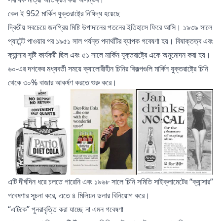
কেন ই 952 মার্কিন যুক্তরাষ্ট্রে নিষিদ্ধ হয়েছে
দ্বিতীয় সবচেয়ে জনপ্রিয় মিষ্টি উপাদানের পতনের ইতিহাসে ফিরে আসি। ১৯৩৯ সালে
প্যাটেন্ট পাওয়ার পর ১৯৫১ সাল পর্যন্ত পদার্থটির ব্যাপক গবেষণা হয়। বিষাক্তত্ব এবং
ক্যান্সার সৃষ্টি কার্যকরী ছিল এবং ৫১ সালে মার্কিন যুক্তরাষ্ট্রে একে অনুমোদন করা হয়।
৬০-এর দশকের মধ্যবর্তী সময়ে ক্যালোরীহীন চিনির বিকল্পগুলি মার্কিন যুক্তরাষ্ট্রে চিনি
থেকে ৩০% বাজার আকর্ষণ করতে শুরু করে।
এটি দীর্ঘদিন ধরে চলতে পারেনি এবং ১৯৬৮ সালে চিনি সমিতি সাইক্লামেটের “ক্যান্সার”
গবেষণার সূচনা করে, এতে ৪ মিলিয়ন ডলার বিনিয়োগ করে।
“এটিকে” পুনরাবৃত্তি করা যাচ্ছে না এমন গবেষণা