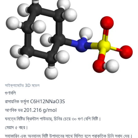
সাইক্লামেটের 3D মডেল
গুণাবলি
রাসায়নিক ফর্মুলা C6H12NNaO3S
আণবিক ভর 201.216 g/mol
ঘনত্বে মিষ্টির ক্রিস্টাল পাউডার, চিনির চেয়ে ৩০ গুণ বেশি মিষ্টি।
মেয়াদ ৫ বছর।
স্যাকারিন এবং অন্যান্য মিষ্টি উপাদানের সাথে মিলিত হলে প্রাকৃতিক চিনি স্বাদ দেয়।