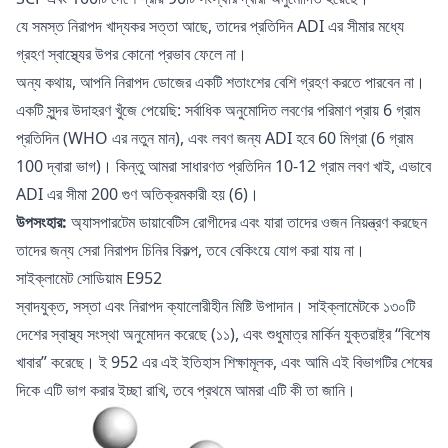
যে সমস্ত নিরাপদ খাদ্যকর সত্তা আছে, তাদের প্রতিদিন ADI এর সীমার মধ্যে
গ্রহণ স্বাস্থ্যের উপর কোনো প্রভাব ফেলে না।
অন্য কথায়, আপনি নিরাপদ ডোজের একটি শতাংশের বেশি গ্রহণ করতে পারবেন না।
একটি সুন্দর উদাহরণ খুঁজে পেয়েছি: সর্বাধিক অনুমোদিত লবণের পরিমাণ প্রায় 6 গ্রাম
প্রতিদিন (WHO এর নতুন মান), এবং লবণ জন্য ADI হবে 60 মিগ্রা (6 গ্রাম
100 দ্বারা ভাগ)। কিন্তু আমরা সাধারণত প্রতিদিন 10-12 গ্রাম লবণ খাই, এভাবে
ADI এর সীমা 200 গুণ অতিক্রমকারী হয় (6)।
উপসংহার:
অ্যাসপারটেম ডায়াবেটিস রোগীদের এবং যারা তাদের ওজন নিয়ন্ত্রণ করছেন
তাদের জন্য সেরা নিরাপদ চিনির বিকল্প, তবে বেকিংয়ে যোগ করা যায় না।
সাইক্লামেট সোডিয়াম E952
স্বাদযুক্ত, সস্তা এবং নিরাপদ ক্যালোরীহীন মিষ্টি উপাদান। সাইক্লামেটকে ১৩০টি
দেশের স্বাস্থ্য সংস্থা অনুমোদন করেছে (১১), এবং শুধুমাত্র মার্কিন যুক্তরাষ্ট্র “বিশেষ
খাবার” করেছে। ই 952 এর এই ইতিহাস শিক্ষামূলক, এবং আমি এই বিভাগটির শেষের
দিকে এটি ভাগ করার ইচ্ছা রাখি, তবে প্রথমে আমরা এটি কী তা জানি।