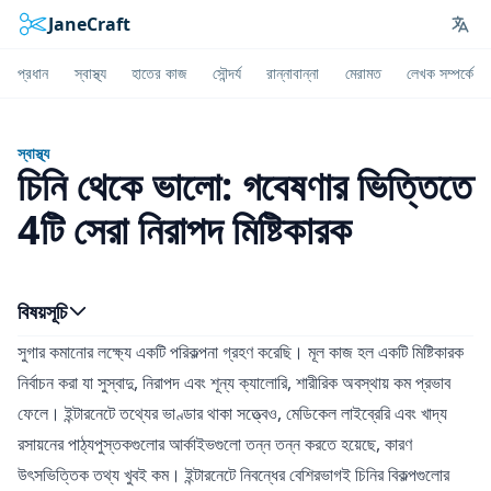
JaneCraft
Lan
প্রধান
স্বাস্থ্য
হাতের কাজ
সৌন্দর্য
রান্নাবান্না
মেরামত
লেখক সম্পর্কে
স্বাস্থ্য
চিনি থেকে ভালো: গবেষণার ভিত্তিতে
4টি সেরা নিরাপদ মিষ্টিকারক
বিষয়সূচি
সুগার কমানোর লক্ষ্যে একটি পরিকল্পনা গ্রহণ করেছি। মূল কাজ হল একটি মিষ্টিকারক
নির্বাচন করা যা সুস্বাদু, নিরাপদ এবং শূন্য ক্যালোরি, শারীরিক অবস্থায় কম প্রভাব
ফেলে। ইন্টারনেটে তথ্যের ভাণ্ডার থাকা সত্ত্বেও, মেডিকেল লাইব্রেরি এবং খাদ্য
রসায়নের পাঠ্যপুস্তকগুলোর আর্কাইভগুলো তন্ন তন্ন করতে হয়েছে, কারণ
উৎসভিত্তিক তথ্য খুবই কম। ইন্টারনেটে নিবন্ধের বেশিরভাগই চিনির বিকল্পগুলোর