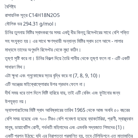
বৈশিষ্ট্য
রাসায়নিক সূত্র C14H18N2O5
মৌলিক ভর 294.31 g/mol।
চিনির তুলনায় মিষ্টির স্বাদকরণের সময় একটু ধীর কিন্তু রিসেপ্টরের সাথে বেশি শক্তি
সহ সংযুক্ত হয়। এর সাথে ক্ষণস্থায়ী অন্যান্য মিষ্টির স্বাদ চলে আসে - লালার
মাধ্যমে তাদের অণুগুলি রিসেপ্টর থেকে মুছা কঠিন।
তৃষ্ণা সৃষ্টি করে না। চিনির বিকল্প দিয়ে তৈরি পানীয় থেকে তৃষ্ণা ফলে না - এটি একটি
সাধারণ মিথ।
এটা ক্ষুধা এবং গ্লুকোজের স্তর বৃদ্ধি করে না (7, 8, 9, 10)।
এটি অন্ত্রের মাইক্রোফ্লোরার উপর প্রভাব ফেলে না।
দীর্ঘ সময় ধরে তাপ দিলে মিষ্টি হারিয়ে যায়, তাই এটি বেকিং এবং ফুটানোর জন্য
উপযুক্ত নয়।
অ্যাসপারটেমের মিষ্টি স্বাদ আবিষ্কারের তারিখ 1965 থেকে আজ অবধি ৫০ বছরের
বেশি সময় হয়েছে এবং ৭০০ টিরও বেশি গবেষণা হয়েছে ব্যাকটেরিয়া, প্রাণী, স্বাস্থ্যবান
মানুষ, ডায়াবেটিস রোগী, গর্ভবতী মহিলাদের এবং এমনকি সদ্যজাত শিশুদের (1)।
একটি প্রশ্ন উঠছে: যদি এর নিরাপত্তা প্রমাণিত হয়, তবে টেলিভিশনে এত মাতামাতির