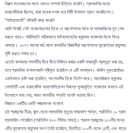
বিকল্প সংযোজনের সাথে কোনও সম্পর্ক চিহ্নিত করেনি। গ্রুপগুলির মধ্যে
ডায়াবেটিকরা ছিলেন, যারা কয়েক দশক ধরে মিষ্টি উপাদান গ্রহণ করেছিলেন।
“সাইক্লামেট” নাটকটি কাজ করেনি
আমি ফিরছি সেই গবেষণাগুলোর দিকে যে খরগোশদের সাথে যা স্যাকারিনের যুগ শেষ
করতে পারে। পরিস্থিতি সঠিকভাবে সাইক্লামেটের ক্যান্সার গবেষণার দিকে ফিরে
আসছে। ১৯৭৭ সালের মার্চ মাসে কানাডীয় বিজ্ঞানীরা খরগোশদের মূত্রাশয়ের ক্যান্সার
সৃষ্টি করতে সক্ষম হন।
এতেই কানাডায় পদার্থটির ধীরে ধীরে নিষিদ্ধ করার একটি সময়সূচী প্রস্তুত করা হয়,
তবে প্রাথমিক ফলাফলগুলি স্বীকৃত হয়েছিল যে এটি অসম্ভব। মার্কিন যুক্তরাষ্ট্রেও
একইভাবে চেষ্টা করা হয়েছিল, সংশোধনীর দিকে নির্দেশ করে। আমেরিকান ক্যান্সার
সোসাইটি এবং ডায়াবেটিক অ্যাসোসিয়েশন নিজস্ব পুনরাবৃত্তি গবেষণার অভাবে এই
উদ্যোগে বাধা দেয়, কারণ কানাডীয় পদ্ধতি যথেষ্ট ভয়াবহ ছিল।
বিজ্ঞানে একটির একটি লজ্জাজনক গবেষণা
দুই প্রজন্মের ইঁদুর, জন্ম থেকে স্বাভাবিক মৃত্যুর সময়কাল পর্যন্ত, প্রতিদিন ১২ গ্রাম
স্যাকারিন পেয়েছিল (প্রতিদিন ৪০০ লিটার সোডা)। প্রথম প্রজন্মের ১০০টির মধ্যে
৩টির মূত্রাশয়ে ক্যান্সার অংশ তৈরি হয়েছিল, দ্বিতীয়ে ১০০টি থেকে ১৪টি, এবং মাত্র