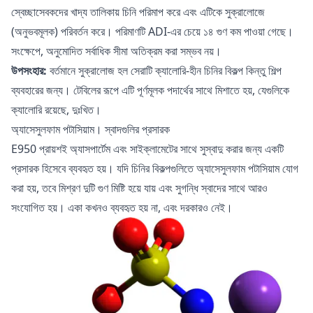
স্বেচ্ছাসেবকদের খাদ্য তালিকায় চিনি পরিমাপ করে এবং এটিকে সুক্রালোজে
(অনুভবমূলক) পরিবর্তন করে। পরিমাণটি ADI-এর চেয়ে ১৪ গুণ কম পাওয়া গেছে।
সংক্ষেপে, অনুমোদিত সর্বাধিক সীমা অতিক্রম করা সম্ভব নয়।
উপসংহার:
বর্তমানে সুক্রালোজ হল সেরাটি ক্যালোরি-হীন চিনির বিকল্প কিন্তু শিল্প
ব্যবহারের জন্য। টেবিলের রূপে এটি পূর্ণমূলক পদার্থের সাথে মিশাতে হয়, যেগুলিকে
ক্যালোরি রয়েছে, দুঃখিত।
অ্যাসেসুলফাম পটাসিয়াম। স্বাদগুলির প্রসারক
E950 প্রায়শই অ্যাসপার্টেম এবং সাইক্লামেটের সাথে সুস্বাদু করার জন্য একটি
প্রসারক হিসেবে ব্যবহৃত হয়। যদি চিনির বিকল্পগুলিতে অ্যাসেসুলফাম পটাসিয়াম যোগ
করা হয়, তবে মিশ্রণ দুটি গুণ মিষ্টি হয়ে যায় এবং সুগন্ধি স্বাদের সাথে আরও
সংযোগিত হয়। একা কখনও ব্যবহৃত হয় না, এবং দরকারও নেই।