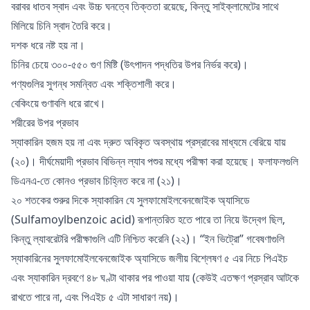
বরাবর ধাতব স্বাদ এবং উচ্চ ঘনত্বে তিক্ততা রয়েছে, কিন্তু সাইক্লামেটের সাথে
মিলিয়ে চিনি স্বাদ তৈরি করে।
দশক ধরে নষ্ট হয় না।
চিনির চেয়ে ৩০০-৫৫০ গুণ মিষ্টি (উৎপাদন পদ্ধতির উপর নির্ভর করে)।
পণ্যগুলির সুগন্ধ সমন্বিত এবং শক্তিশালী করে।
বেকিংয়ে গুণাবলি ধরে রাখে।
শরীরের উপর প্রভাব
স্যাকারিন হজম হয় না এবং দ্রুত অবিকৃত অবস্থায় প্রস্রাবের মাধ্যমে বেরিয়ে যায়
(২০)। দীর্ঘমেয়াদী প্রভাব বিভিন্ন ল্যাব পশুর মধ্যে পরীক্ষা করা হয়েছে। ফলাফলগুলি
ডিএনএ-তে কোনও প্রভাব চিহ্নিত করে না (২১)।
২০ শতকের শুরুর দিকে স্যাকারিন যে সুলফামোইলবেনজোইক অ্যাসিডে
(Sulfamoylbenzoic acid) রূপান্তরিত হতে পারে তা নিয়ে উদ্বেগ ছিল,
কিন্তু ল্যাবরেটরি পরীক্ষাগুলি এটি নিশ্চিত করেনি (২২)। “ইন ভিট্রো” গবেষণাগুলি
স্যাকারিনের সুলফামোইলবেনজোইক অ্যাসিডে জলীয় বিশ্লেষণ ৫ এর নিচে পিএইচ
এবং স্যাকারিন দ্রবণে ৪৮ ঘণ্টা থাকার পর পাওয়া যায় (কেউই এতক্ষণ প্রস্রাব আটকে
রাখতে পারে না, এবং পিএইচ ৫ এটা সাধারণ নয়)।