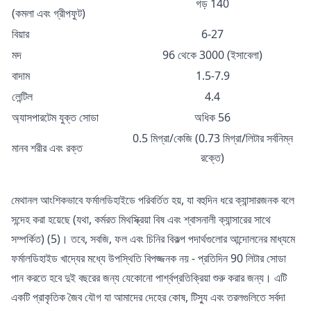
গড় 140
(কমলা এবং গ্রীপফুট)
বিয়ার
6-27
মদ
96 থেকে 3000 (ইসাবেলা)
বাদাম
1.5-7.9
লেন্টিল
4.4
অ্যাসপারটেম যুক্ত সোডা
অধিক 56
0.5 মিগ্রা/কেজি (0.73 মিগ্রা/লিটার সর্বনিম্ন
মানব শরীর এবং রক্ত
রক্তে)
মেথানল আংশিকভাবে ফর্মালডিহাইডে পরিবর্তিত হয়, যা বহুদিন ধরে ক্যান্সারজনক বলে
সন্দেহ করা হয়েছে (যথা, কর্মরত মিথস্ক্রিয়া বিষ এবং শ্বাসনালী ক্যান্সারের সাথে
সম্পর্কিত) (5)। তবে, সবজি, ফল এবং চিনির বিকল্প পদার্থগুলোর আন্দোলনের মাধ্যমে
ফর্মালডিহাইড খাদ্যের মধ্যে উপস্থিতি বিপজ্জনক নয় - প্রতিদিন 90 লিটার সোডা
পান করতে হবে দুই বছরের জন্য যেকোনো পার্শ্বপ্রতিক্রিয়া শুরু করার জন্য। এটি
একটি প্রাকৃতিক জৈব যৌগ যা আমাদের দেহের কোষ, টিস্যু এবং তরলগুলিতে সর্বদা