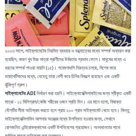
২০০৩ সালে, সাইক্লামেটের নিয়মিত ব্যবহার ও বন্ধ্যাত্বের মধ্যে সম্পর্ক অধ্যয়ন করা
হয়েছিল, কারণ খুব উচ্চ মাত্রা প্রাণীদের উর্বরতায় প্রভাব ফেলে। মানুষের মধ্যে এ
ধরনের সম্পর্ক পাওয়া যায়নি (১৫)। গবেষণাগুলি নিরন্তর চলছে, বিশেষ করে
ডায়াবেটিকদের মধ্যে, যেহেতু তারা বেশী করে চিনির বিকল্পে রয়েছেন এবং একটি
ঝুঁকিপূর্ণ গ্রুপ।
সাইক্লামেটের ADI
নির্ধারণ করা হয়নি। সাইক্লোহেক্সিলামাইনের জন্য স্বীকৃত একটি
মাত্রা - ১১ মিলিগ্রাম/কেজি শরীরের ওজন প্রতি দিন। এর মানে হলো, বিষাক্ত
যৌগটির সীমা অতিক্রম করতে হলে প্রায় ২০০ গ্রাম সাইক্লামেট খেতে হবে। কিন্তু
সাইক্লোহেক্সিলামিন আপনার অন্ত্রের মধ্যে উপস্থিত হওয়ার জন্য, সেখানে
রোগজনিত এন্টারোকক্কাসের একটি উপনিবেশের প্রয়োজন। অনবধানতার সাথে
সর্বাধিক মাত্রা অতিক্রম করা অসম্ভব।