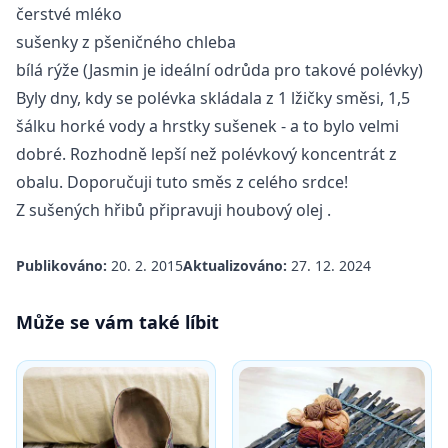
čerstvé mléko
sušenky z pšeničného chleba
bílá rýže (Jasmin je ideální odrůda pro takové polévky)
Byly dny, kdy se polévka skládala z 1 lžičky směsi, 1,5
šálku horké vody a hrstky sušenek - a to bylo velmi
dobré. Rozhodně lepší než polévkový koncentrát z
obalu. Doporučuji tuto směs z celého srdce!
Z sušených hřibů připravuji
houbový olej
.
Publikováno:
20. 2. 2015
Aktualizováno:
27. 12. 2024
Může se vám také líbit