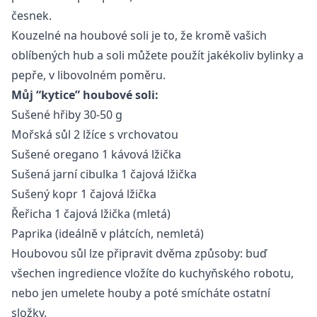
česnek.
Kouzelné na houbové soli je to, že kromě vašich
oblíbených hub a soli můžete použít jakékoliv bylinky a
pepře, v libovolném poměru.
Můj “kytice” houbové soli:
Sušené hřiby 30-50 g
Mořská sůl 2 lžíce s vrchovatou
Sušené oregano 1 kávová lžička
Sušená jarní cibulka 1 čajová lžička
Sušený kopr 1 čajová lžička
Řeřicha 1 čajová lžička (mletá)
Paprika (ideálně v plátcích, nemletá)
Houbovou sůl lze připravit dvěma způsoby: buď
všechen ingredience vložíte do kuchyňského robotu,
nebo jen umelete houby a poté smícháte ostatní
složky.