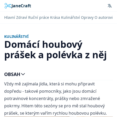
JaneCraft
Lan
Hlavní
Zdraví
Ruční práce
Krása
Kulinářství
Opravy
O autorovi
KULINÁŘSTVÍ
Domácí houbový
prášek a polévka z něj
OBSAH
Vždy mě zajímala jídla, která si mohu připravit
dopředu - takové pomocníky, jako jsou domácí
potravinové koncentráty, prášky nebo zmražené
pokrmy. Hitem této sezóny se pro mě stal houbový
prášek, se kterým vařím rychlou houbovou polévku.