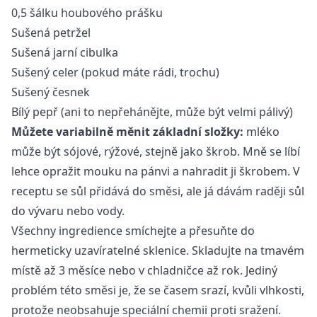
0,5 šálku houbového prášku
Sušená petržel
Sušená jarní cibulka
Sušený celer (pokud máte rádi, trochu)
Sušený česnek
Bílý pepř (ani to nepřehánějte, může být velmi pálivý)
Můžete variabilně měnit základní složky:
mléko
může být sójové, rýžové, stejně jako škrob. Mně se líbí
lehce opražit mouku na pánvi a nahradit ji škrobem. V
receptu se sůl přidává do směsi, ale já dávám raději sůl
do vývaru nebo vody.
Všechny ingredience smíchejte a přesuňte do
hermeticky uzavíratelné sklenice. Skladujte na tmavém
místě až 3 měsíce nebo v chladničce až rok. Jediný
problém této směsi je, že se časem srazí, kvůli vlhkosti,
protože neobsahuje speciální chemii proti sražení.