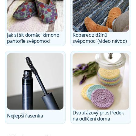
Jak si šít domácí kimono
Koberec z džínů
pantofle svépomocí
svépomocí (video návod)
Dvoufázový prostředek
Nejlepší řasenka
na odlíčení doma