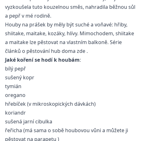
vyzkoušela tuto kouzelnou směs, nahradila běžnou sůl
a pepř v mé rodině.
Houby na prášek by měly být suché a voňavé: hřiby,
shiitake, maitake, kozáky, hlívy. Mimochodem, shiitake
a maitake lze pěstovat na vlastním balkoně. Série
článků o pěstování hub doma
zde
.
Jaké koření se hodí k houbám
:
bílý pepř
sušený kopr
tymián
oregano
hřebíček (v mikroskopických dávkách)
koriandr
sušená jarní cibulka
řeřicha (má sama o sobě houbovou vůni a můžete ji
pěstovat na parapetu
)