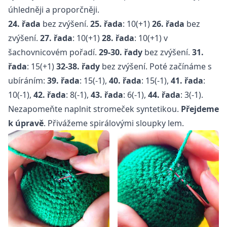
úhledněji a proporčněji.
24. řada
bez zvýšení.
25. řada
: 10(+1)
26. řada
bez
zvýšení.
27. řada
: 10(+1)
28. řada
: 10(+1) v
šachovnicovém pořadí.
29-30. řady
bez zvýšení.
31.
řada
: 15(+1)
32-38. řady
bez zvýšení. Poté začínáme s
ubíráním:
39. řada
: 15(-1),
40. řada
: 15(-1),
41. řada
:
10(-1),
42. řada
: 8(-1),
43. řada
: 6(-1),
44. řada
: 3(-1).
Nezapomeňte naplnit stromeček syntetikou.
Přejdeme
k úpravě
. Přivážeme spirálovými sloupky lem.