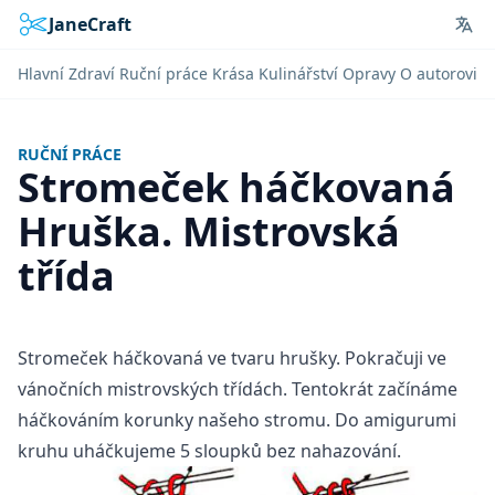
JaneCraft
Lan
Hlavní
Zdraví
Ruční práce
Krása
Kulinářství
Opravy
O autorovi
RUČNÍ PRÁCE
Stromeček háčkovaná
Hruška. Mistrovská
třída
Stromeček háčkovaná ve tvaru hrušky. Pokračuji ve
vánočních mistrovských třídách. Tentokrát začínáme
háčkováním korunky našeho stromu. Do amigurumi
kruhu uháčkujeme 5 sloupků bez nahazování.