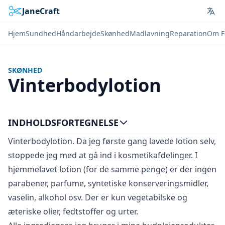
JaneCraft
Lan
Hjem
Sundhed
Håndarbejde
Skønhed
Madlavning
Reparation
Om F
SKØNHED
Vinterbodylotion
INDHOLDSFORTEGNELSE
Vinterbodylotion. Da jeg første gang lavede lotion selv,
stoppede jeg med at gå ind i kosmetikafdelinger. I
hjemmelavet lotion (for de samme penge) er der ingen
parabener, parfume, syntetiske konserveringsmidler,
vaselin, alkohol osv. Der er kun vegetabilske og
æteriske olier, fedtstoffer og urter.