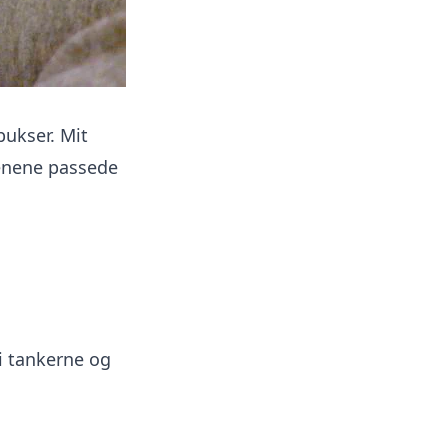
bukser. Mit
enene passede
i tankerne og