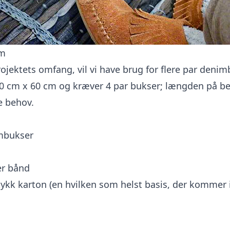
im
ojektets omfang, vil vi have brug for flere par denim
0 cm x 60 cm og kræver 4 par bukser; længden på b
e behov.
imbukser
er bånd
 tykk karton (en hvilken som helst basis, der kommer 