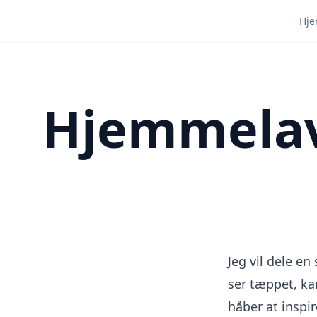
Hj
Hjemmelav
Jeg vil dele e
ser tæppet, ka
håber at inspi