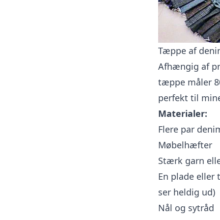
Tæppe af den
Afhængig af pr
tæppe måler 8
perfekt til min
Materialer:
Flere par den
Møbelhæfter
Stærk garn ell
En plade eller
ser heldig ud)
Nål og sytråd