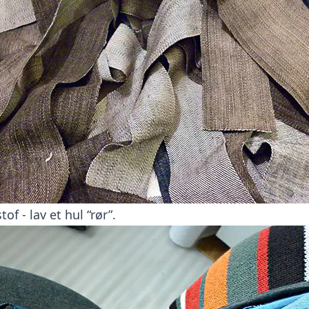
tof - lav et hul “rør”.