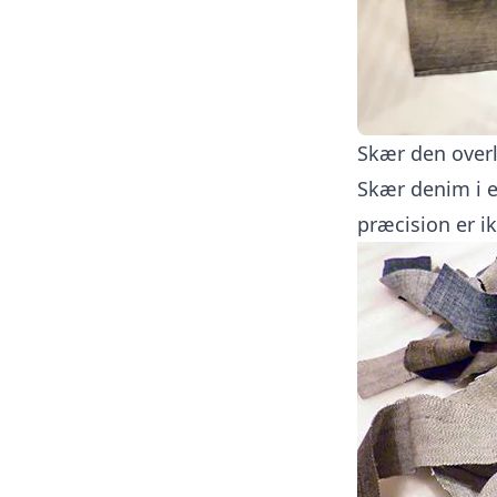
Skær den overl
Skær denim i e
præcision er i