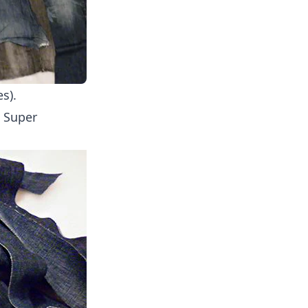
s).
. Super