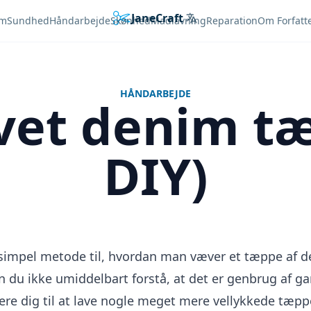
JaneCraft
Languages
em
Sundhed
Håndarbejde
Skønhed
Madlavning
Reparation
Om Forfatt
HÅNDARBEJDE
et denim tæ
DIY)
n simpel metode til, hvordan man væver et tæppe af 
n du ikke umiddelbart forstå, at det er genbrug af ga
rere dig til at lave nogle meget mere vellykkede tæpp