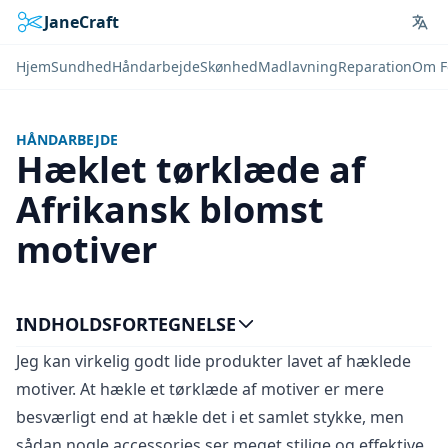
JaneCraft
Lan
Hjem
Sundhed
Håndarbejde
Skønhed
Madlavning
Reparation
Om F
HÅNDARBEJDE
Hæklet tørklæde af
Afrikansk blomst
motiver
INDHOLDSFORTEGNELSE
Jeg kan virkelig godt lide produkter lavet af hæklede
motiver. At hækle et tørklæde af motiver er mere
besværligt end at hækle det i et samlet stykke, men
sådan nogle accessories ser meget stilige og effektive