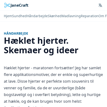
JaneCraft
Lan
Hjem
Sundhed
Håndarbejde
Skønhed
Madlavning
Reparation
Om F
HÅNDARBEJDE
Hæklet hjerter.
Skemaer og ideer
Hæklet hjerter - maratonen fortsætter! Jeg har samlet
flere applikationsmotiver, der er enkle og superhurtige
at lave. Disse hjerter er perfekte som souvenirs til
venner og familie, da de er uvurderlige (både
bogstaveligt og i overført betydning), lette og hurtige
at hækle, og de kan bruges hvor som helst: