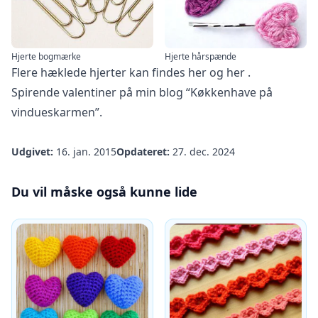
Hjerte bogmærke
Hjerte hårspænde
Flere hæklede hjerter kan findes
her
og
her
.
Spirende valentiner
på min blog “Køkkenhave på
vindueskarmen”.
Udgivet:
16. jan. 2015
Opdateret:
27. dec. 2024
Du vil måske også kunne lide