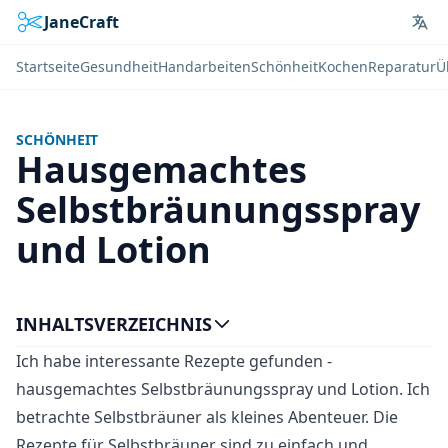
JaneCraft
Lan
Startseite
Gesundheit
Handarbeiten
Schönheit
Kochen
Reparatur
Ü
SCHÖNHEIT
Hausgemachtes
Selbstbräunungsspray
und Lotion
INHALTSVERZEICHNIS
Ich habe interessante Rezepte gefunden -
hausgemachtes Selbstbräunungsspray und Lotion. Ich
betrachte Selbstbräuner als kleines Abenteuer. Die
Rezepte für Selbstbräuner sind zu einfach und