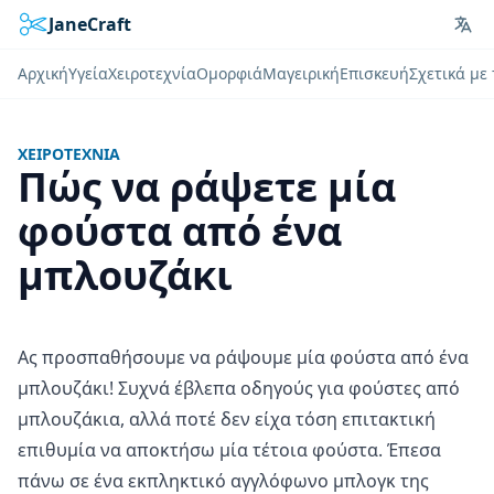
JaneCraft
Lan
Αρχική
Υγεία
Χειροτεχνία
Ομορφιά
Μαγειρική
Επισκευή
Σχετικά με
ΧΕΙΡΟΤΕΧΝΊΑ
Πώς να ράψετε μία
φούστα από ένα
μπλουζάκι
Ας προσπαθήσουμε να ράψουμε μία φούστα από ένα
μπλουζάκι! Συχνά έβλεπα οδηγούς για φούστες από
μπλουζάκια, αλλά ποτέ δεν είχα τόση επιτακτική
επιθυμία να αποκτήσω μία τέτοια φούστα. Έπεσα
πάνω σε ένα εκπληκτικό αγγλόφωνο μπλογκ της