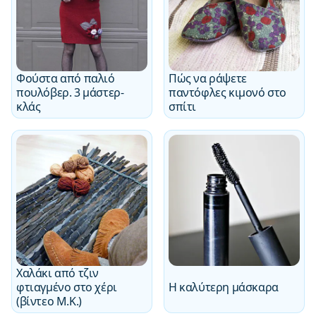
Φούστα από παλιό
Πώς να ράψετε
πουλόβερ. 3 μάστερ-
παντόφλες κιμονό στο
κλάς
σπίτι
Χαλάκι από τζιν
φτιαγμένο στο χέρι
Η καλύτερη μάσκαρα
(βίντεο M.K.)