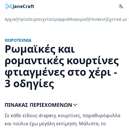
JaneCraft
Lan
Αρχική
Υγεία
Χειροτεχνία
Ομορφιά
Μαγειρική
Επισκευή
Σχετικά με
ΧΕΙΡΟΤΕΧΝΊΑ
Ρωμαϊκές και
ρομαντικές κουρτίνες
φτιαγμένες στο χέρι -
3 οδηγίες
ΠΊΝΑΚΑΣ ΠΕΡΙΕΧΟΜΈΝΩΝ
Σε κάθε είδους drapery, κουρτίνες, παραθυρόφυλλα
και τούλια έχω μεγάλη εκτίμηση. Μάλιστα, το