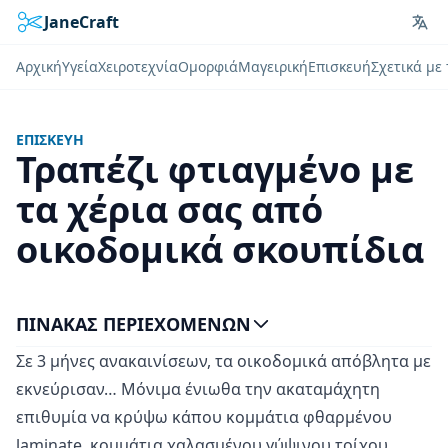
JaneCraft
Lan
Αρχική
Υγεία
Χειροτεχνία
Ομορφιά
Μαγειρική
Επισκευή
Σχετικά με
ΕΠΙΣΚΕΥΉ
Τραπέζι φτιαγμένο με
τα χέρια σας από
οικοδομικά σκουπίδια
ΠΊΝΑΚΑΣ ΠΕΡΙΕΧΟΜΈΝΩΝ
Σε 3 μήνες ανακαινίσεων, τα οικοδομικά απόβλητα με
εκνεύρισαν… Μόνιμα ένιωθα την ακαταμάχητη
επιθυμία να κρύψω κάπου κομμάτια φθαρμένου
laminate, κομμάτια χαλασμένου γύψινου τοίχου,