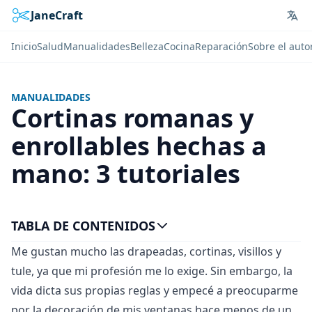
JaneCraft
Lan
Inicio
Salud
Manualidades
Belleza
Cocina
Reparación
Sobre el auto
MANUALIDADES
Cortinas romanas y
enrollables hechas a
mano: 3 tutoriales
TABLA DE CONTENIDOS
Me gustan mucho las drapeadas, cortinas, visillos y
tule, ya que mi profesión me lo exige. Sin embargo, la
vida dicta sus propias reglas y empecé a preocuparme
por la decoración de mis ventanas hace menos de un