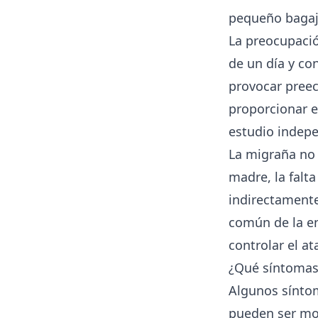
pequeño bagaje
La preocupaci
de un día y co
provocar preec
proporcionar e
estudio indep
La migraña no 
madre, la falt
indirectamente
común de la en
controlar el at
¿Qué síntomas
Algunos síntom
pueden ser mot