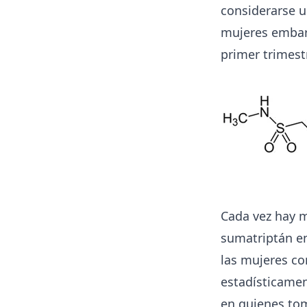
considerarse u
mujeres embar
primer trimest
Cada vez hay m
sumatriptán en
las mujeres c
estadísticamen
en quienes to