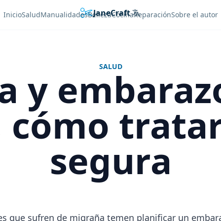
JaneCraft
Languages
Inicio
Salud
Manualidades
Belleza
Cocina
Reparación
Sobre el autor
SALUD
a y embaraz
r, cómo trata
segura
s que sufren de migraña temen planificar un embara