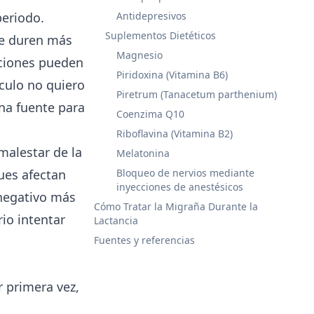
periodo.
Antidepresivos
Suplementos Dietéticos
ue duren más
Magnesio
iciones pueden
Piridoxina (Vitamina B6)
culo no quiero
Piretrum (Tanacetum parthenium)
una fuente para
Coenzima Q10
Riboflavina (Vitamina B2)
malestar de la
Melatonina
ues afectan
Bloqueo de nervios mediante
inyecciones de anestésicos
 negativo más
Cómo Tratar la Migraña Durante la
io intentar
Lactancia
Fuentes y referencias
 primera vez,