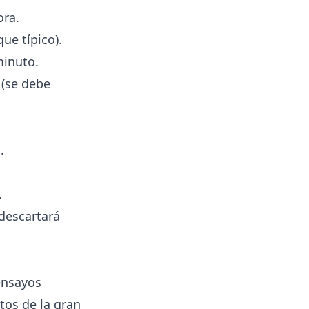
ora.
ue típico).
minuto.
 (se debe
.
.
descartará
ensayos
tos de la gran