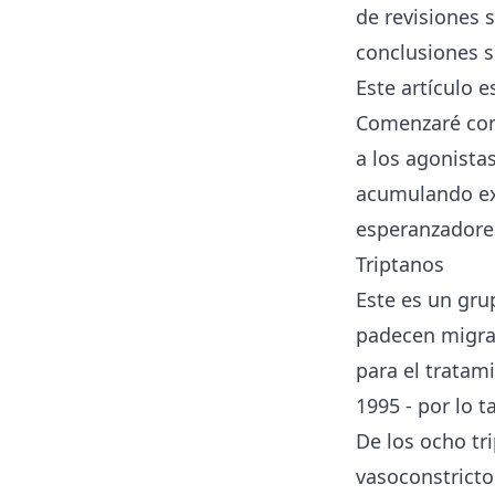
de revisiones 
conclusiones s
Este artículo e
Comenzaré con 
a los agonista
acumulando ex
esperanzadore
Triptanos
Este es un gr
padecen migrañ
para el tratam
1995 - por lo t
De los ocho tr
vasoconstricto