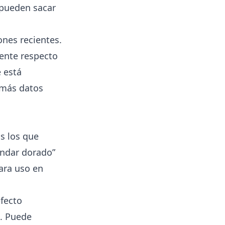
 pueden sacar
ones recientes.
sente respecto
e está
 más datos
s los que
ándar dorado”
ara uso en
efecto
a. Puede