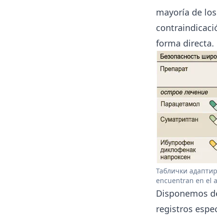
mayoría de lo
contraindicaci
forma directa. 
Таблички адаптиро
encuentran en el ap
Disponemos de 
registros espec