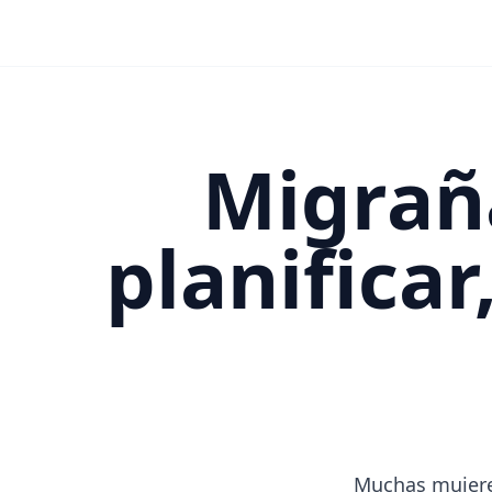
Migrañ
planifica
Muchas mujere