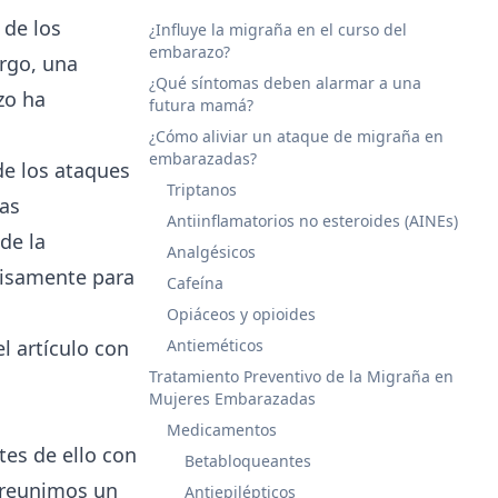
 de los
¿Influye la migraña en el curso del
embarazo?
rgo, una
¿Qué síntomas deben alarmar a una
zo ha
futura mamá?
¿Cómo aliviar un ataque de migraña en
embarazadas?
de los ataques
Triptanos
ñas
Antiinflamatorios no esteroides (AINEs)
de la
Analgésicos
cisamente para
Cafeína
Opiáceos y opioides
el artículo con
Antieméticos
Tratamiento Preventivo de la Migraña en
Mujeres Embarazadas
Medicamentos
tes de ello con
Betabloqueantes
 reunimos un
Antiepilépticos