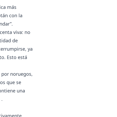
dica más
tán con la
ndar”.
centa viva: no
tidad de
terrumpirse, ya
o. Esto está
s por noruegos,
los que se
ontiene una
.
ativamente