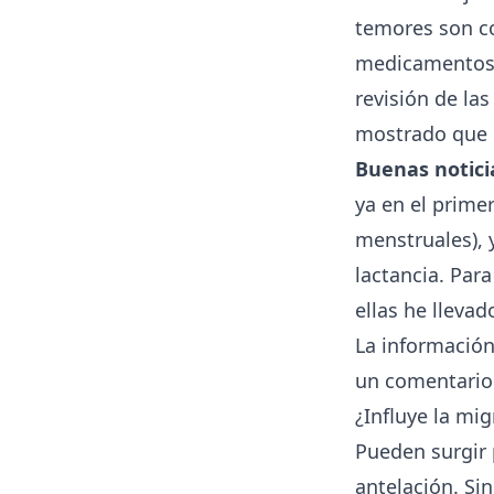
temores son co
medicamentos 
revisión de la
mostrado que 
Buenas notici
ya en el prime
menstruales), y
lactancia. Par
ellas he llevad
La información 
un comentario 
¿Influye la mi
Pueden surgir 
antelación. S