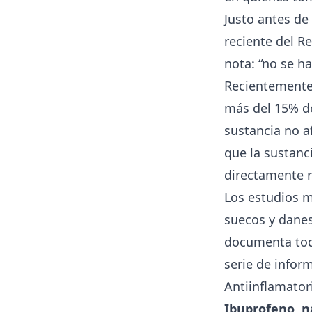
Justo antes de
reciente del R
nota: “no se h
Recientemente,
más del 15% de
sustancia no a
que la sustanc
directamente 
Los estudios m
suecos y danes
documenta todo
serie de infor
Antiinflamator
Ibuprofeno
,
n