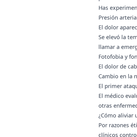
Has experiment
Presión arteria
El dolor apare
Se elevó la te
llamar a emerg
Fotofobia y fo
El dolor de cab
Cambio en la n
El primer ataqu
El médico eval
otras enferme
¿Cómo aliviar
Por razones ét
clínicos contr