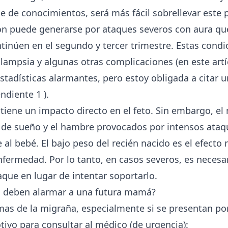
 de conocimientos, será más fácil sobrellevar este 
ón puede generarse por ataques severos con aura q
ntinúen en el segundo y tercer trimestre. Estas cond
lampsia y algunas otras complicaciones (en este artí
stadísticas alarmantes, pero estoy obligada a citar 
endiente
1
).
tiene un impacto directo en el feto. Sin embargo, el 
a de sueño y el hambre provocados por intensos ataq
 al bebé. El bajo peso del recién nacido es el efecto
fermedad. Por lo tanto, en casos severos, es necesar
aque en lugar de intentar soportarlo.
 deben alarmar a una futura mamá?
as de la migraña, especialmente si se presentan por
ivo para consultar al médico (de urgencia):