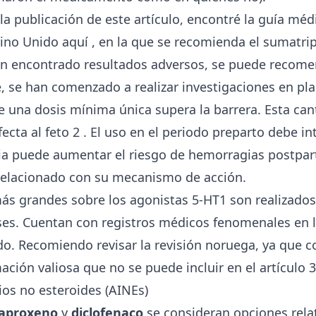
 la publicación de este artículo, encontré la guía mé
eino Unido
aquí
, en la que se recomienda el sumatrip
an encontrado resultados adversos, se puede recome
 se han comenzado a realizar investigaciones en pla
 una dosis mínima única supera la barrera. Esta can
fecta al feto
2
. El uso en el periodo preparto debe in
ia puede aumentar el riesgo de hemorragias postpart
relacionado con su mecanismo de acción.
ás grandes sobre los agonistas 5-HT1 son realizado
es. Cuentan con registros médicos fenomenales en 
. Recomiendo revisar la revisión noruega, ya que c
mación valiosa que no se puede incluir en el artículo
3
ios no esteroides (AINEs)
aproxeno
y
diclofenaco
se consideran opciones rel