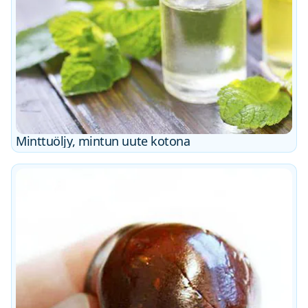
Minttuöljy, mintun uute kotona