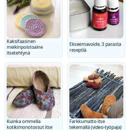
Kaksifaasinen
Ekseemavoide. 3 parasta
meikinpoistoaine
reseptiä
itsetehtynä
Kuinka ommella
Farkkumatto itse
kotikimonotossut itse
tekemällä (video-työpaja)