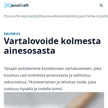
JaneCraft
Lan
Etusivu
Terveys
Käsityöt
Kauneus
Ruoanlaitto
Korjaus
Tietoa kirjoitt
KAUNEUS
Vartalovoide kolmesta
ainesosasta
Tänään esittelemme kotitekoisen vartalovoiteen, joka
koostuu vain kolmesta ainesosasta ja valmistuu
sekunneissa. Yksinkertainen ja tehokas voide, joka
tuoksuu hyvältä ja todella toimii.