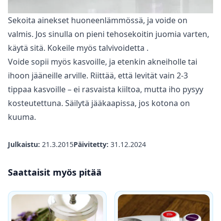
Sekoita ainekset huoneenlämmössä, ja voide on
valmis. Jos sinulla on pieni tehosekoitin juomia varten,
käytä sitä. Kokeile myös
talvivoidetta
.
Voide sopii myös kasvoille, ja etenkin akneiholle tai
ihoon jääneille arville. Riittää, että levität vain 2-3
tippaa kasvoille – ei rasvaista kiiltoa, mutta iho pysyy
kosteutettuna. Säilytä jääkaapissa, jos kotona on
kuuma.
Julkaistu:
21.3.2015
Päivitetty:
31.12.2024
Saattaisit myös pitää