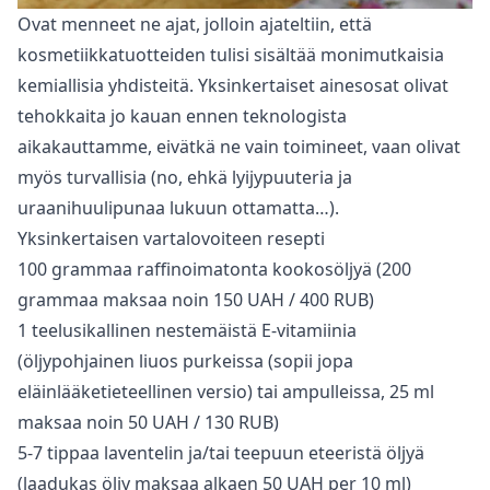
Ovat menneet ne ajat, jolloin ajateltiin, että
kosmetiikkatuotteiden tulisi sisältää monimutkaisia
kemiallisia yhdisteitä. Yksinkertaiset ainesosat olivat
tehokkaita jo kauan ennen teknologista
aikakauttamme, eivätkä ne vain toimineet, vaan olivat
myös turvallisia (no, ehkä lyijypuuteria ja
uraanihuulipunaa lukuun ottamatta…).
Yksinkertaisen vartalovoiteen resepti
100 grammaa raffinoimatonta kookosöljyä (200
grammaa maksaa noin 150 UAH / 400 RUB)
1 teelusikallinen nestemäistä E-vitamiinia
(öljypohjainen liuos purkeissa (sopii jopa
eläinlääketieteellinen versio) tai ampulleissa, 25 ml
maksaa noin 50 UAH / 130 RUB)
5-7 tippaa laventelin ja/tai teepuun eteeristä öljyä
(laadukas öljy maksaa alkaen 50 UAH per 10 ml)