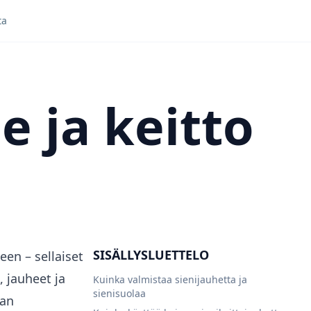
ta
e ja keitto
SISÄLLYSLUETTELO
een – sellaiset
, jauheet ja
Kuinka valmistaa sienijauhetta ja
sienisuolaa
tan