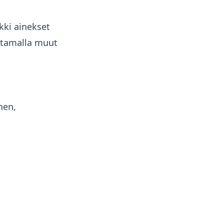
kki ainekset
ittamalla muut
nen,