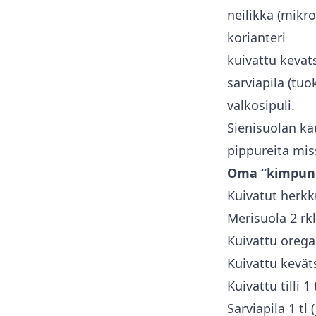
neilikka (mikr
korianteri
kuivattu keväts
sarviapila (tuo
valkosipuli.
Sienisuolan kau
pippureita mis
Oma “kimpuni”
Kuivatut herkk
Merisuola 2 rkl
Kuivattu orega
Kuivattu keväts
Kuivattu tilli 1 
Sarviapila 1 tl