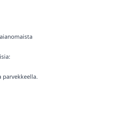
 taianomaista
sia:
a parvekkeella.