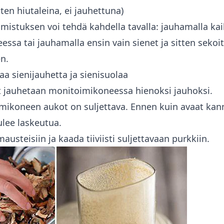
ten hiutaleina, ei jauhettuna)
lmistuksen voi tehdä kahdella tavalla: jauhamalla kai
ssa tai jauhamalla ensin vain sienet ja sitten seko
en.
aa sienijauhetta ja sienisuolaa
t jauhetaan monitoimikoneessa hienoksi jauhoksi.
mikoneen aukot on suljettava. Ennen kuin avaat kan
ulee laskeutua.
austeisiin ja kaada tiiviisti suljettavaan purkkiin.