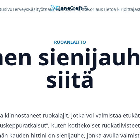
JaneCraft
Languages
tusivu
Terveys
Käsityöt
Kauneus
Ruoanlaitto
Korjaus
Tietoa kirjoittajas
RUOANLAITTO
en sienijauh
siitä
 kiinnostaneet ruokalajit, jotka voi valmistaa etukät
uskeppuratkaisut”, kuten kotitekoiset ruokatiivisteet
än kauden hittini on sienijauhe, jonka avulla valmis