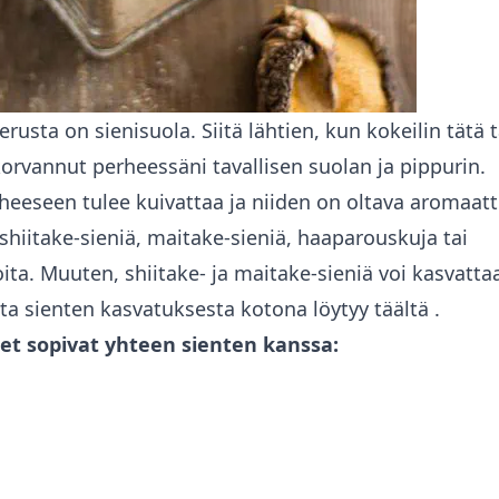
rusta on sienisuola. Siitä lähtien, kun kokeilin tätä
korvannut perheessäni tavallisen suolan ja pippurin.
uheeseen tulee kuivattaa ja niiden on oltava aromaatti
shiitake-sieniä, maitake-sieniä, haaparouskuja tai
ita. Muuten, shiitake- ja maitake-sieniä voi kasvatta
eita sienten kasvatuksesta kotona
löytyy täältä
.
t sopivat yhteen sienten kanssa: