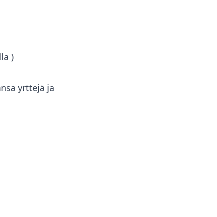
lla
)
nsa yrttejä ja