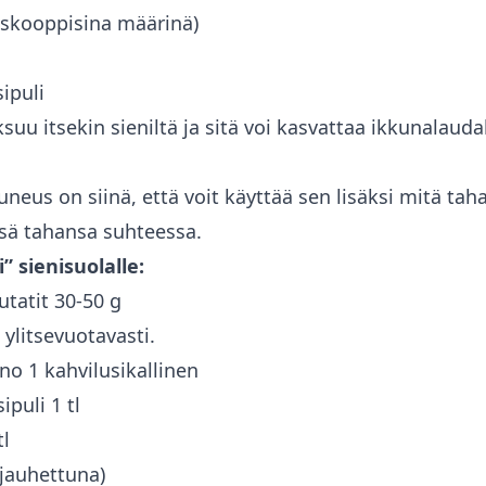
oskooppisina määrinä)
ipuli
ksuu itsekin sieniltä ja sitä voi
kasvattaa ikkunalauda
neus on siinä, että voit käyttää sen lisäksi mitä taha
sä tahansa suhteessa.
 sienisuolalle:
utatit 30-50 g
 ylitsevuotavasti.
no 1 kahvilusikallinen
ipuli 1 tl
tl
 (jauhettuna)