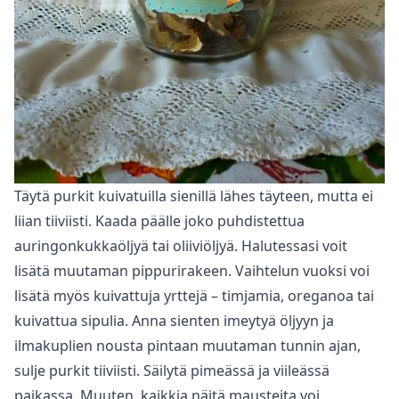
Täytä purkit kuivatuilla sienillä lähes täyteen, mutta ei
liian tiiviisti. Kaada päälle joko puhdistettua
auringonkukkaöljyä tai oliiviöljyä. Halutessasi voit
lisätä muutaman pippurirakeen. Vaihtelun vuoksi voi
lisätä myös kuivattuja yrttejä – timjamia, oreganoa tai
kuivattua sipulia. Anna sienten imeytyä öljyyn ja
ilmakuplien nousta pintaan muutaman tunnin ajan,
sulje purkit tiiviisti. Säilytä pimeässä ja viileässä
paikassa. Muuten, kaikkia näitä mausteita voi