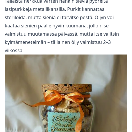
Tällaista herkkua varten hankin sieviä pyöreitä
lasipurkkeja metallikansilla. Purkit kannattaa
steriloida, mutta sieniä ei tarvitse pestä. Öljyn voi
kaataa sienien päälle hyvin kuumana, jolloin se
valmistuu muutamassa päivässä, mutta itse valitsin
kylmämenetelmän – tällainen öljy valmistuu 2–3
viikossa.