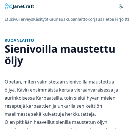
JaneCraft
Lan
Etusivu
Terveys
Käsityöt
Kauneus
Ruoanlaitto
Korjaus
Tietoa kirjoitt
RUOANLAITTO
Sienivoilla maustettu
öljy
Opetan, miten valmistetaan sienivoilla maustettua
öljyä. Kävin ensimmäistä kertaa vieraanvaraisessa ja
aurinkoisessa Karpaateilla, toin sieltä hyvän mielen,
reseptejä karpaattien ja unkarilaisen keittiön
maailmasta sekä kuivattuja herkkutatteja.
Olen pitkään haaveillut sienillä maustetun öljyn