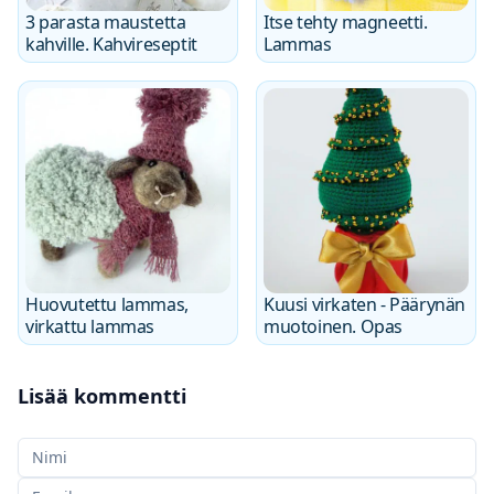
3 parasta maustetta
Itse tehty magneetti.
kahville. Kahvireseptit
Lammas
Huovutettu lammas,
Kuusi virkaten - Päärynän
virkattu lammas
muotoinen. Opas
Lisää kommentti
Nimesi
Sähköpostisi