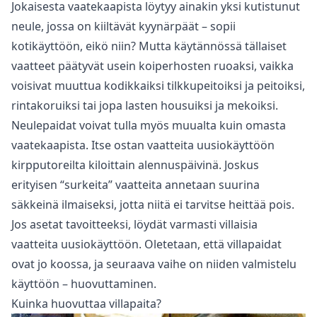
Jokaisesta vaatekaapista löytyy ainakin yksi kutistunut
neule, jossa on kiiltävät kyynärpäät – sopii
kotikäyttöön, eikö niin? Mutta käytännössä tällaiset
vaatteet päätyvät usein koiperhosten ruoaksi, vaikka
voisivat muuttua kodikkaiksi tilkkupeitoiksi ja peitoiksi,
rintakoruiksi tai jopa lasten housuiksi ja mekoiksi.
Neulepaidat voivat tulla myös muualta kuin omasta
vaatekaapista. Itse ostan vaatteita uusiokäyttöön
kirpputoreilta kiloittain alennuspäivinä. Joskus
erityisen “surkeita” vaatteita annetaan suurina
säkkeinä ilmaiseksi, jotta niitä ei tarvitse heittää pois.
Jos asetat tavoitteeksi, löydät varmasti villaisia
vaatteita uusiokäyttöön. Oletetaan, että villapaidat
ovat jo koossa, ja seuraava vaihe on niiden valmistelu
käyttöön – huovuttaminen.
Kuinka huovuttaa villapaita?