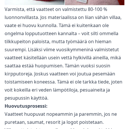
Varmista, että vaatteet on valmistettu 80-100 %
luonnonvillasta. Jos materiaalissa on liian vähän villaa,
vaate ei huovu kunnolla. Tämä ei kuitenkaan ole
ongelma lopputuotteen kannalta – voit silti ommella
tilkkupeiton paloista, mutta työmäärä on hieman
suurempi. Lisäksi viime vuosikymmeninä valmistetut
vaatteet käsitellään usein vettä hylkivillä aineilla, mikä
saattaa estää huopumisen. Tämän vuoksi suosin
kirpputoreja. Joskus vaatteen voi joutua pesemään
toistamiseen koneessa. Tämä ei ole tarkka tiede, joten
voit kokeilla eri veden lämpötiloja, pesuaineita ja
pesupussin käyttöä.
Huovutusprosessi:
Vaatteet huopuvat nopeammin ja paremmin, jos ne
puretaan, saumat, resorit ja logot poistetaan.