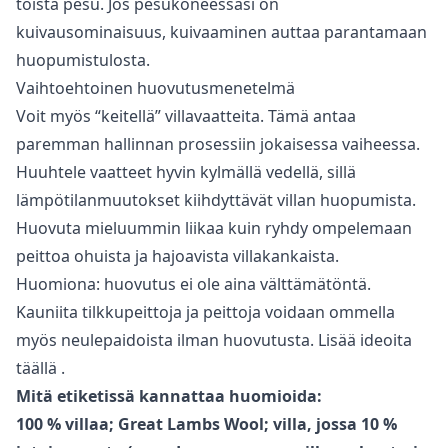
toista pesu. Jos pesukoneessasi on
kuivausominaisuus, kuivaaminen auttaa parantamaan
huopumistulosta.
Vaihtoehtoinen huovutusmenetelmä
Voit myös “keitellä” villavaatteita. Tämä antaa
paremman hallinnan prosessiin jokaisessa vaiheessa.
Huuhtele vaatteet hyvin kylmällä vedellä, sillä
lämpötilanmuutokset kiihdyttävät villan huopumista.
Huovuta mieluummin liikaa kuin ryhdy ompelemaan
peittoa ohuista ja hajoavista villakankaista.
Huomiona: huovutus ei ole aina välttämätöntä.
Kauniita tilkkupeittoja ja peittoja voidaan ommella
myös neulepaidoista ilman huovutusta.
Lisää ideoita
täällä
.
Mitä etiketissä kannattaa huomioida:
100 % villaa; Great Lambs Wool; villa, jossa 10 %