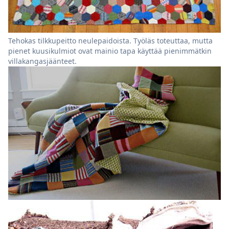
Tehokas tilkkupeitto neulepaidoista. Työläs toteuttaa, mutta
pienet kuusikulmiot ovat mainio tapa käyttää pienimmätkin
villakangasjäänteet.