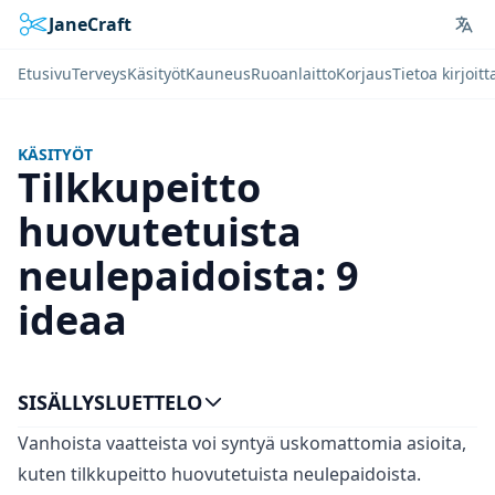
JaneCraft
Lan
Etusivu
Terveys
Käsityöt
Kauneus
Ruoanlaitto
Korjaus
Tietoa kirjoitt
KÄSITYÖT
Tilkkupeitto
huovutetuista
neulepaidoista: 9
ideaa
SISÄLLYSLUETTELO
Vanhoista vaatteista voi syntyä uskomattomia asioita,
kuten tilkkupeitto huovutetuista neulepaidoista.