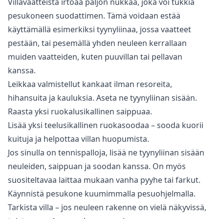
Villavaatteista irtoaa paljon nukkaa, joka voi tukkia
pesukoneen suodattimen. Tämä voidaan estää
käyttämällä esimerkiksi tyynyliinaa, jossa vaatteet
pestään, tai pesemällä yhden neuleen kerrallaan
muiden vaatteiden, kuten puuvillan tai pellavan
kanssa.
Leikkaa valmistellut kankaat ilman resoreita,
hihansuita ja kauluksia. Aseta ne tyynyliinan sisään.
Raasta yksi ruokalusikallinen saippuaa.
Lisää yksi teelusikallinen ruokasoodaa – sooda kuorii
kuituja ja helpottaa villan huopumista.
Jos sinulla on tennispalloja, lisää ne tyynyliinan sisään
neuleiden, saippuan ja soodan kanssa. On myös
suositeltavaa laittaa mukaan vanha pyyhe tai farkut.
Käynnistä pesukone kuumimmalla pesuohjelmalla.
Tarkista villa – jos neuleen rakenne on vielä näkyvissä,