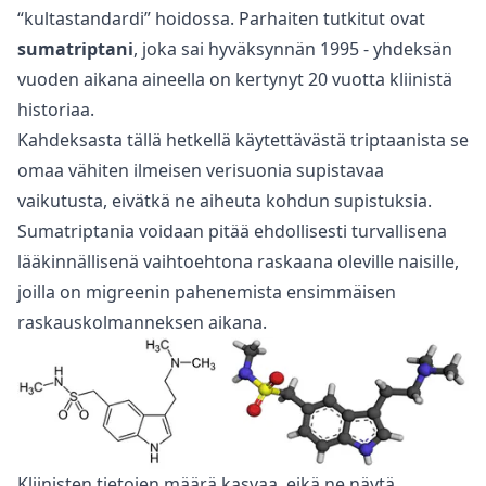
“kultastandardi” hoidossa. Parhaiten tutkitut ovat
sumatriptani
, joka sai hyväksynnän 1995 - yhdeksän
vuoden aikana aineella on kertynyt 20 vuotta kliinistä
historiaa.
Kahdeksasta tällä hetkellä käytettävästä triptaanista se
omaa vähiten ilmeisen verisuonia supistavaa
vaikutusta, eivätkä ne aiheuta kohdun supistuksia.
Sumatriptania voidaan pitää ehdollisesti turvallisena
lääkinnällisenä vaihtoehtona raskaana oleville naisille,
joilla on migreenin pahenemista ensimmäisen
raskauskolmanneksen aikana.
Kliinisten tietojen määrä kasvaa, eikä ne näytä