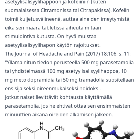
asetyylisalisyylihappoon ja kofeiiniin (kuten
suomalaisessa Citramonissa tai Citrapakissa). Kofeiini
toimii kuljetusvälineenä, auttaa aineiden imeytymistä,
eikä sen määrä tabletissa aiheuta mitään
stimulointivaikutusta. On hyvä muistaa
asetyylisalisyylihapon käytön rajoitukset.
The Journal of Headache and Pain (2017) 18:106, s. 11:
“Yllämainitun tiedon perusteella 500 mg parasetamolia
tai yhdistelmässä 100 mg asetyylisalisyylihappoa, 10
mg metoklopramidia tai 50 mg tramadolia suositellaan
ensisijaiseksi oireenmukaiseksi hoidoksi.
Jotkut naiset lievittävät kohtausta käyttämällä
parasetamolia, jos he ehtivät ottaa sen ensimmäisten
minuuttien aikana oireiden alkamisen jälkeen.