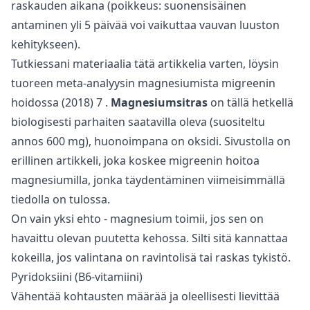
raskauden aikana (poikkeus: suonensisäinen
antaminen yli 5 päivää voi vaikuttaa vauvan luuston
kehitykseen).
Tutkiessani materiaalia tätä artikkelia varten, löysin
tuoreen meta-analyysin magnesiumista migreenin
hoidossa (2018)
7
.
Magnesiumsitras
on tällä hetkellä
biologisesti parhaiten saatavilla oleva (suositeltu
annos 600 mg), huonoimpana on oksidi. Sivustolla on
erillinen artikkeli, joka koskee migreenin hoitoa
magnesiumilla, jonka täydentäminen viimeisimmällä
tiedolla on tulossa.
On vain yksi ehto - magnesium toimii, jos sen on
havaittu olevan puutetta kehossa. Silti sitä kannattaa
kokeilla, jos valintana on ravintolisä tai raskas tykistö.
Pyridoksiini (B6-vitamiini)
Vähentää kohtausten määrää ja oleellisesti lievittää