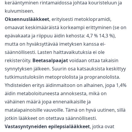
kerääntyminen rintamaidossa johtaa kouristeluun ja
kuivumiseen.
Oksennuslääkkeet
, erityisesti metoklopramidi,
omaavat keskimääräistä korkeampi erittyminen (se on
epävakaata ja riippuu äidin kehosta: 4,7 % 14,3 %),
mutta on hyväksyttävää imetyksen kanssa ei-
säännöllisesti. Lasten haittavaikutuksia ei ole
rekisteröity.
Beetasalpaajat
voidaan ottaa takaisin
synnytyksen jälkeen. Suurin osa katsauksista keskittyy
tutkimustuloksiin metoprololista ja propranololista.
Yhdisteiden eritys äidinmaitoon on alhainen, jopa 1,4%
äidin metaboloituneesta annoksesta, mikä on
vähäinen määrä jopa ennenaikaisille ja
matalapainoisille vauvoille. Tämä on hyvä uutinen, sillä
jotkin lääkkeet on otettava säännöllisesti.
Vastasyntyneiden epilepsialääkkeet
, jotka ovat