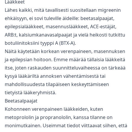
Lääkkeet
Lähes kaikki, mitä tavallisesti suositellaan migreenin
ehkäisyyn, ei sovi tuleville äideille: beetasalpaajat,
epilepsialääkkeet, masennuslääkkeet, ACE-estäjät,
ARB:t, kalsiumkanavasalpaajat ja vielä heikosti tutkittu
botuliinitoksiini tyyppi A (BTX-A).
Näitä käytetään korkean verenpaineen, masennuksen
ja epilepsian hoitoon. Emme määrää tällaisia lääkkeitä
itse, joten raskauden suunnitteluvaiheessa on tärkeää
kysyä lääkäriltä annoksen vähentämisestä tai
mahdollisuudesta tilapäiseen keskeyttämiseen
tietyistä lääkeryhmistä.
Beetasalpaajat
Kohonneen verenpaineen lääkkeiden, kuten
metoprololin ja propranololin, kanssa tilanne on
monimutkainen. Useimmat tiedot viittaavat siihen, että