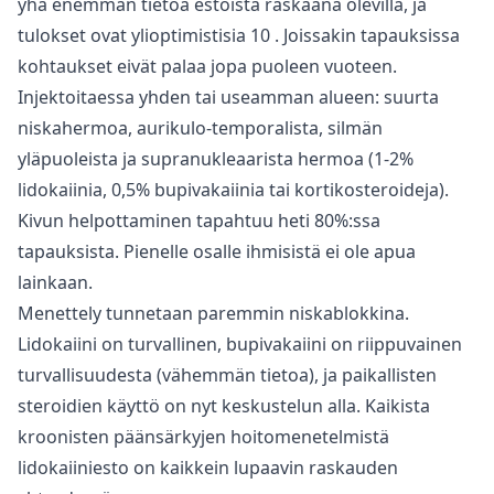
yhä enemmän tietoa estoista raskaana olevilla, ja
tulokset ovat ylioptimistisia
10
. Joissakin tapauksissa
kohtaukset eivät palaa jopa puoleen vuoteen.
Injektoitaessa yhden tai useamman alueen: suurta
niskahermoa, aurikulo-temporalista, silmän
yläpuoleista ja supranukleaarista hermoa (1-2%
lidokaiinia, 0,5% bupivakaiinia tai kortikosteroideja).
Kivun helpottaminen tapahtuu heti 80%:ssa
tapauksista. Pienelle osalle ihmisistä ei ole apua
lainkaan.
Menettely tunnetaan paremmin niskablokkina.
Lidokaiini on turvallinen, bupivakaiini on riippuvainen
turvallisuudesta (vähemmän tietoa), ja paikallisten
steroidien käyttö on nyt keskustelun alla. Kaikista
kroonisten päänsärkyjen hoitomenetelmistä
lidokaiiniesto on kaikkein lupaavin raskauden