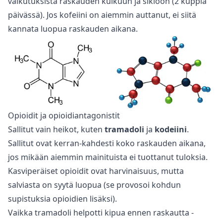
vaikutuksista raskauden kulkuun ja sikiöön (2 kuppia
päivässä). Jos kofeiini on aiemmin auttanut, ei siitä
kannata luopua raskauden aikana.
Opioidit ja opioidiantagonistit
Sallitut vain heikot, kuten
tramadoli
ja
kodeiini
.
Sallitut ovat kerran-kahdesti koko raskauden aikana,
jos mikään aiemmin mainituista ei tuottanut tuloksia.
Kasviperäiset opioidit ovat harvinaisuus, mutta
salviasta on syytä luopua (se provosoi kohdun
supistuksia opioidien lisäksi).
Vaikka tramadoli helpotti kipua ennen raskautta -