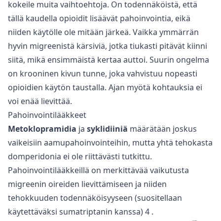
kokeile muita vaihtoehtoja. On todennäköistä, että
tällä kaudella opioidit lisäävät pahoinvointia, eikä
niiden käytölle ole mitään järkeä. Vaikka ymmärrän
hyvin migreenistä kärsiviä, jotka tiukasti pitävät kiinni
siitä, mikä ensimmäistä kertaa auttoi. Suurin ongelma
on krooninen kivun tunne, joka vahvistuu nopeasti
opioidien käytön taustalla. Ajan myötä kohtauksia ei
voi enää lievittää.
Pahoinvointilääkkeet
Metoklopramidia
ja
syklidiiniä
määrätään joskus
vaikeisiin aamupahoinvointeihin, mutta yhtä tehokasta
domperidonia ei ole riittävästi tutkittu.
Pahoinvointilääkkeillä on merkittävää vaikutusta
migreenin oireiden lievittämiseen ja niiden
tehokkuuden todennäköisyyseen (suositellaan
käytettäväksi sumatriptanin kanssa)
4
.