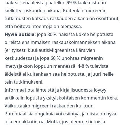
lääkearsenaaleista päätellen 99 % lääkkeistä on
kielletty raskauden aikana. Kuitenkin migreenin
tutkimusten katsaus raskauden aikana on osoittanut,
että hoitovaihtoehtoja on olemassa.
Hyviä uutisia
: jopa 80 % naisista kokee helpotusta
oireista ensimmäisen raskauskolmanneksen aikana
(erityisesti kuukautisMigreenistä kärsivien
keskuudessa) ja jopa 60 % unohtaa migreenin
imetysjakson loppuun mennessä. 4-8 % tulevista
äideistä ei kuitenkaan saa helpotusta, ja juuri heille
tein tutkimukseni.
Informaatiota lähteistä ja kirjallisuudesta löytyy
artikkelin lopusta yksityiskohtaisen kommentin kera.
Vaikuttaako migreeni raskauden kulkuun
Potentiaalisia ongelmia voi esiintyä, ja niistä on hyvä
olla ennakkotietoa. Mutta, jos olemme tietoisia