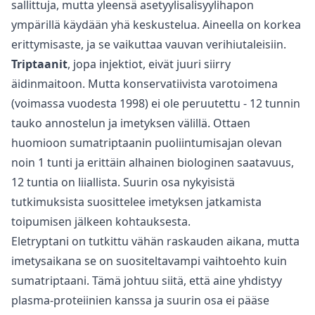
sallittuja, mutta yleensä asetyylisalisyylihapon
ympärillä käydään yhä keskustelua. Aineella on korkea
erittymisaste, ja se vaikuttaa vauvan verihiutaleisiin.
Triptaanit
, jopa injektiot, eivät juuri siirry
äidinmaitoon. Mutta konservatiivista varotoimena
(voimassa vuodesta 1998) ei ole peruutettu - 12 tunnin
tauko annostelun ja imetyksen välillä. Ottaen
huomioon sumatriptaanin puoliintumisajan olevan
noin 1 tunti ja erittäin alhainen biologinen saatavuus,
12 tuntia on liiallista. Suurin osa nykyisistä
tutkimuksista suosittelee imetyksen jatkamista
toipumisen jälkeen kohtauksesta.
Eletryptani on tutkittu vähän raskauden aikana, mutta
imetysaikana se on suositeltavampi vaihtoehto kuin
sumatriptaani. Tämä johtuu siitä, että aine yhdistyy
plasma-proteiinien kanssa ja suurin osa ei pääse