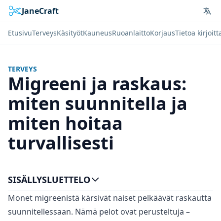
JaneCraft
Lan
Etusivu
Terveys
Käsityöt
Kauneus
Ruoanlaitto
Korjaus
Tietoa kirjoitt
TERVEYS
Migreeni ja raskaus:
miten suunnitella ja
miten hoitaa
turvallisesti
SISÄLLYSLUETTELO
Monet migreenistä kärsivät naiset pelkäävät raskautta
suunnitellessaan. Nämä pelot ovat perusteltuja –