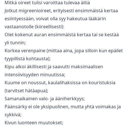
Mitkä oireet tulisi varoittaa tulevaa äitiä
Jotkut migreenioireet, erityisesti ensimmäistä kertaa
esiintyessään, voivat olla syy hakeutua lääkärin
vastaanotolle (kiireellisesti):
Olet kokenut auran ensimmäistä kertaa tai se kestää
yli tunnin;
Korkea verenpaine (mittaa aina, jopa silloin kun epäilet
tyypillistä kohtausta);
Kipu alkoi äkillisesti ja saavutti maksimaalisen
intensiivisyyden minuutissa;
Kuume on noussut, kaulalihaksissa on kouristuksia
(tarvitset hätäapua);
Samanaikainen valo- ja ääniherkkyys;
Päänsärky ei ole yksipuolinen, mutta yhtä voimakas ja
sykkivä;
Kivun luonteen muutokset;