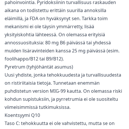
pahoinvointia. Pyridoksiinin turvallisuus raskauden
aikana on todistettu erittäin suurilla annoksilla
eläimillä, ja FDA on hyväksynyt sen. Tarkka toim
mekanismi ei ole täysin ymmärretty, lisää
yksityiskohtia lähteessä. On olemassa erityisiä
annossuosituksia: 80 mg B6 päivässä tai yhdessä
muiden lisäravinteiden kanssa 25 mg päivässä (esim.
foolihappo/B12 tai B9/B12).
Pyretrum (tyhjöhäntät asumus)
Uusi yhdiste, jonka tehokkuudesta ja turvallisuudesta
on ristiriitaisia tietoja. Tunnetaan enemmän
puhdistetun version MIG-99 kautta. On olemassa riski
kohdun supistuksiin, ja pyrretrumia ei ole suositeltu
viimeisimmissä tutkimuksissa.
Koentsyymi Q10
Taso C: tehokkuutta ei ole vahvistettu, mutta se on