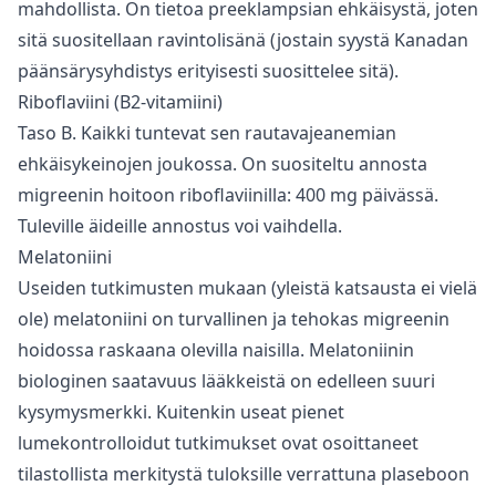
mahdollista. On tietoa preeklampsian ehkäisystä, joten
sitä suositellaan ravintolisänä (jostain syystä Kanadan
päänsärysyhdistys erityisesti suosittelee sitä).
Riboflaviini (B2-vitamiini)
Taso B. Kaikki tuntevat sen rautavajeanemian
ehkäisykeinojen joukossa. On suositeltu annosta
migreenin hoitoon riboflaviinilla: 400 mg päivässä.
Tuleville äideille annostus voi vaihdella.
Melatoniini
Useiden tutkimusten mukaan (yleistä katsausta ei vielä
ole) melatoniini on turvallinen ja tehokas migreenin
hoidossa raskaana olevilla naisilla. Melatoniinin
biologinen saatavuus lääkkeistä on edelleen suuri
kysymysmerkki. Kuitenkin useat pienet
lumekontrolloidut tutkimukset ovat osoittaneet
tilastollista merkitystä tuloksille verrattuna plaseboon