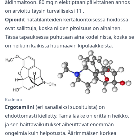
äidinmaitoon. 80 mg:n elektiptaanipäivittäinen annos
on arvioitu täysin turvalliseksi
11
.
Opioidit
hätätilanteiden kertaluontoisessa hoidossa
ovat sallittuja, koska niiden pitoisuus on alhainen.
Tässä tapauksessa puhutaan aina kodeiinista, koska se
on heikoin kaikista huumaavin kipulääkkeistä.
Kodeiini
Ergotamiini
(eri sanallaiksi suosituista) on
ehdottomasti kielletty. Tämä lääke on erittäin heikko,
ja sen haittavaikutukset aiheuttavat enemmän
ongelmia kuin helpotusta. Äärimmäisen korkea