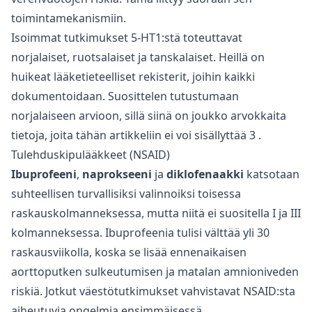
toimintamekanismiin.
Isoimmat tutkimukset 5-HT1:stä toteuttavat
norjalaiset, ruotsalaiset ja tanskalaiset. Heillä on
huikeat lääketieteelliset rekisterit, joihin kaikki
dokumentoidaan. Suosittelen tutustumaan
norjalaiseen arvioon, sillä siinä on joukko arvokkaita
tietoja, joita tähän artikkeliin ei voi sisällyttää
3
.
Tulehduskipulääkkeet (NSAID)
Ibuprofeeni
,
naprokseeni
ja
diklofenaakki
katsotaan
suhteellisen turvallisiksi valinnoiksi toisessa
raskauskolmanneksessa, mutta niitä ei suositella I ja III
kolmanneksessa. Ibuprofeenia tulisi välttää yli 30
raskausviikolla, koska se lisää ennenaikaisen
aorttoputken sulkeutumisen ja matalan amnioniveden
riskiä. Jotkut väestötutkimukset vahvistavat NSAID:sta
aiheutuvia ongelmia ensimmäisessä