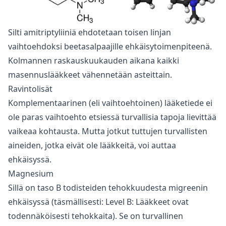
Silti amitriptyliiniä ehdotetaan toisen linjan
vaihtoehdoksi beetasalpaajille ehkäisytoimenpiteenä.
Kolmannen raskauskuukauden aikana kaikki
masennuslääkkeet vähennetään asteittain.
Ravintolisät
Komplementaarinen (eli vaihtoehtoinen) lääketiede ei
ole paras vaihtoehto etsiessä turvallisia tapoja lievittää
vaikeaa kohtausta. Mutta jotkut tuttujen turvallisten
aineiden, jotka eivät ole lääkkeitä, voi auttaa
ehkäisyssä.
Magnesium
Sillä on taso B todisteiden tehokkuudesta migreenin
ehkäisyssä (täsmällisesti: Level B: Lääkkeet ovat
todennäköisesti tehokkaita). Se on turvallinen