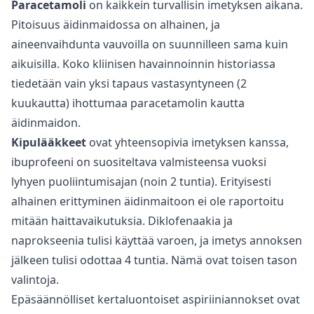
Paracetamoli
on kaikkein turvallisin imetyksen aikana.
Pitoisuus äidinmaidossa on alhainen, ja
aineenvaihdunta vauvoilla on suunnilleen sama kuin
aikuisilla. Koko kliinisen havainnoinnin historiassa
tiedetään vain yksi tapaus vastasyntyneen (2
kuukautta) ihottumaa paracetamolin kautta
äidinmaidon.
Kipulääkkeet
ovat yhteensopivia imetyksen kanssa,
ibuprofeeni on suositeltava valmisteensa vuoksi
lyhyen puoliintumisajan (noin 2 tuntia). Erityisesti
alhainen erittyminen äidinmaitoon ei ole raportoitu
mitään haittavaikutuksia. Diklofenaakia ja
naprokseenia tulisi käyttää varoen, ja imetys annoksen
jälkeen tulisi odottaa 4 tuntia. Nämä ovat toisen tason
valintoja.
Epäsäännölliset kertaluontoiset aspiriiniannokset ovat