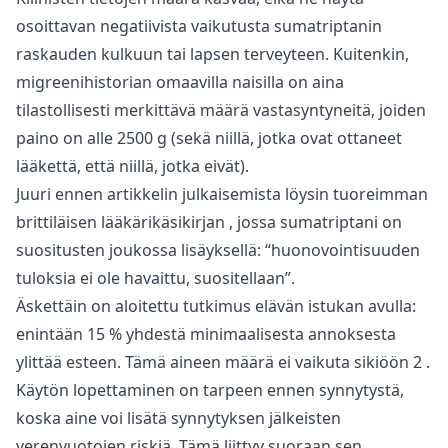
osoittavan negatiivista vaikutusta sumatriptanin
raskauden kulkuun tai lapsen terveyteen. Kuitenkin,
migreenihistorian omaavilla naisilla on aina
tilastollisesti merkittävä määrä vastasyntyneitä, joiden
paino on alle 2500 g (sekä niillä, jotka ovat ottaneet
lääkettä, että niillä, jotka eivät).
Juuri ennen artikkelin julkaisemista löysin tuoreimman
brittiläisen lääkärikäsikirjan
, jossa sumatriptani on
suositusten joukossa lisäyksellä: “huonovointisuuden
tuloksia ei ole havaittu, suositellaan”.
Äskettäin on aloitettu tutkimus elävän istukan avulla:
enintään 15 % yhdestä minimaalisesta annoksesta
ylittää esteen. Tämä aineen määrä ei vaikuta sikiöön
2
.
Käytön lopettaminen on tarpeen ennen synnytystä,
koska aine voi lisätä synnytyksen jälkeisten
verenvuotojen riskiä. Tämä liittyy suoraan sen