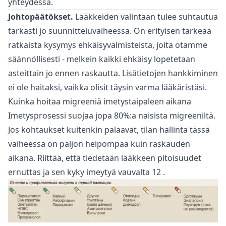
yhteydessä.
Johtopäätökset.
Lääkkeiden valintaan tulee suhtautua
tarkasti jo suunnitteluvaiheessa. On erityisen tärkeää
ratkaista kysymys ehkäisyvalmisteista, joita otamme
säännöllisesti - melkein kaikki ehkäisy lopetetaan
asteittain jo ennen raskautta. Lisätietojen hankkiminen
ei ole haitaksi, vaikka olisit täysin varma lääkäristäsi.
Kuinka hoitaa migreeniä imetystaipaleen aikana
Imetysprosessi suojaa jopa 80%:a naisista migreeniltä.
Jos kohtaukset kuitenkin palaavat, tilan hallinta tässä
vaiheessa on paljon helpompaa kuin raskauden
aikana. Riittää, että tiedetään lääkkeen pitoisuudet
ernuttas ja sen kyky imeytyä vauvalta
12
.