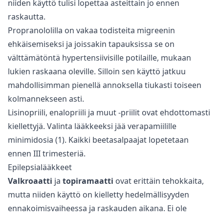
niiden käyttö tulisi lopettaa asteittain jo ennen
raskautta.
Propranololilla on vakaa todisteita migreenin
ehkäisemiseksi ja joissakin tapauksissa se on
välttämätöntä hypertensiivisille potilaille, mukaan
lukien raskaana oleville. Silloin sen käyttö jatkuu
mahdollisimman pienellä annoksella tiukasti toiseen
kolmannekseen asti.
Lisinopriili, enalopriili ja muut -priilit ovat ehdottomasti
kiellettyjä. Valinta lääkkeeksi jää verapamiilille
minimidosia (1). Kaikki beetasalpaajat lopetetaan
ennen III trimesteriä.
Epilepsialääkkeet
Valkroaatti
ja
topiramaatti
ovat erittäin tehokkaita,
mutta niiden käyttö on kielletty hedelmällisyyden
ennakoimisvaiheessa ja raskauden aikana. Ei ole