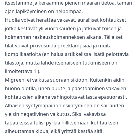
itsestämme ja keräämme pienen määrän tietoa, tämän
ajan läpikäyminen on helpompaa.
Huolia voivat herättää vakavat, auralliset kohtaukset,
jotka kestävät yli vuorokauden ja jatkuvat toisen ja
kolmannen raskauskolmanneksen aikana. Tällaiset
tilat voivat provosoida preeklampsiaa ja muita
komplikaatioita (en halua artikkelissa lisätä pelottavia
tilastoja, mutta lähde itsenäiseen tutkimiseen on
ilmoitettava
1
).
Migreeni ei vaikuta suoraan sikiöön. Kuitenkin äidin
huono olotila, unen puute ja paastoaminen vakavien
kohtauksien aikana vahingoittavat lasta epäsuorasti.
Alhaisen syntymäpainon esiintyminen on sairauden
yleisin negatiivinen vaikutus. Siksi vakavissa
tapauksissa tulisi pyrkiä hillitsemään kohtauksen
aiheuttamaa kipua, eikä yrittää kestää sitä.