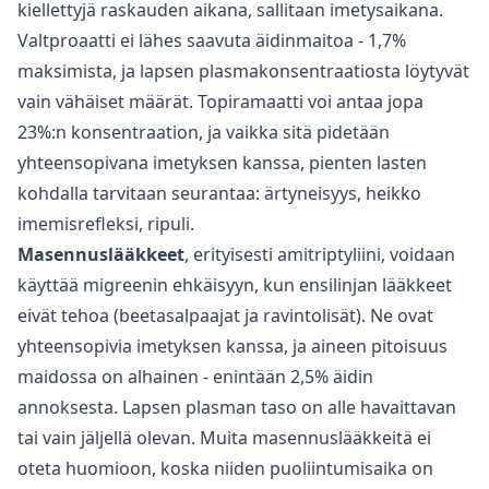
kiellettyjä raskauden aikana, sallitaan imetysaikana.
Valtproaatti ei lähes saavuta äidinmaitoa - 1,7%
maksimista, ja lapsen plasmakonsentraatiosta löytyvät
vain vähäiset määrät. Topiramaatti voi antaa jopa
23%:n konsentraation, ja vaikka sitä pidetään
yhteensopivana imetyksen kanssa, pienten lasten
kohdalla tarvitaan seurantaa: ärtyneisyys, heikko
imemisrefleksi, ripuli.
Masennuslääkkeet
, erityisesti amitriptyliini, voidaan
käyttää migreenin ehkäisyyn, kun ensilinjan lääkkeet
eivät tehoa (beetasalpaajat ja ravintolisät). Ne ovat
yhteensopivia imetyksen kanssa, ja aineen pitoisuus
maidossa on alhainen - enintään 2,5% äidin
annoksesta. Lapsen plasman taso on alle havaittavan
tai vain jäljellä olevan. Muita masennuslääkkeitä ei
oteta huomioon, koska niiden puoliintumisaika on