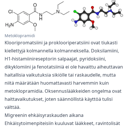
Metoklopramidi
Klooripromatsiini ja proklooriperatsiini ovat tiukasti
kiellettyjä kolmannella kolmanneksella. Doksilamiini,
H1-histamiinireseptorin salpaajat, pyridoksiini,
dikyklomiini ja fenotatsiiniä ei ole havaittu aiheuttavan
haitallisia vaikutuksia sikiölle tai raskaudelle, mutta
niitä määrätään huomattavasti harvemmin kuin
metoklopramidia. Oksennuslääkkeiden ongelma ovat
haittavaikutukset, joten säännöllistä käyttöä tulisi
välttää.
Migreenin ehkäisyraskauden aikana
Ehkäisytoimenpiteisiin kuuluvat lääkkeet, ravintolisät