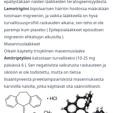
epäilystäkään näiden lääkkeiden teratogeenisyydestä.
Lamotrigiini
bipolaarisen häiriön hoidossa määrätään
toisinaan migreeniin, ja vaikka lääkkeellä on hyvä
turvallisuusprofiili raskauden aikana, sen teho ei ole
parempi kuin plasebo (
Epilepsialääkkeet episodisen
migreenin ehkäisyyn aikuisilla
).
Masennuslääkkeet
Oikein käytetty trisyklinen masennuslääke
Amitriptyliini
katsotaan turvalliseksi (10-25 mg
päivässä
6
). Sen negatiivista vaikutusta raskauteen ja
sikiöön ei ole todistettu, mutta on tietoa
lisääntyneestä preeklampsiariskistä masennuksesta
kärsivillä naisilla, jotka käyttävät sitä säännöllisesti.