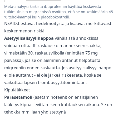
Meta-analyysi kaikista ibuprofeenin käytttöä koskevista
tutkimuksista migreenissä osoittaa, että se on keskimäärin 45
% tehokkaampi kuin placebokontrolli.
NSAID:t estävät hedelmöitystä ja lisäävät merkittävästi
keskenmenon riskiä.
Asetyylisalisyylihappoa
vähäisissä annoksissa
voidaan ottaa III raskauskolmannekseen saakka,
viimeistään 30. raskausviikolla (enintään 75 mg
päivässä), jos se on aiemmin antanut helpotusta
migreeniin ennen raskautta. Jos asetyylisalisyylihappo
ei ole auttanut - ei ole järkeä riskeerata, koska se
vaikuttaa lapsen trombosyyttitoimintaan.
Kipulääkkeet
Parasetamoli
(asetaminofeeni) on ensisijainen
lääkitys kipua lievittämiseen kohtauksen aikana. Se on
tehokkaimmillaan yhdistettynä