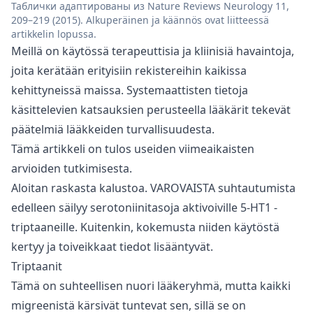
Таблички адаптированы из Nature Reviews Neurology 11,
209–219 (2015). Alkuperäinen ja käännös ovat liitteessä
artikkelin lopussa.
Meillä on käytössä terapeuttisia ja kliinisiä havaintoja,
joita kerätään erityisiin rekistereihin kaikissa
kehittyneissä maissa. Systemaattisten tietoja
käsittelevien katsauksien perusteella lääkärit tekevät
päätelmiä lääkkeiden turvallisuudesta.
Tämä artikkeli on tulos useiden viimeaikaisten
arvioiden tutkimisesta.
Aloitan raskasta kalustoa. VAROVAISTA suhtautumista
edelleen säilyy serotoniinitasoja aktivoiville 5-HT1 -
triptaaneille. Kuitenkin, kokemusta niiden käytöstä
kertyy ja toiveikkaat tiedot lisääntyvät.
Triptaanit
Tämä on suhteellisen nuori lääkeryhmä, mutta kaikki
migreenistä kärsivät tuntevat sen, sillä se on