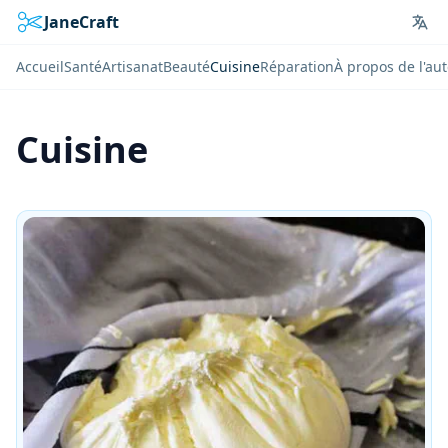
JaneCraft
Lan
Accueil
Santé
Artisanat
Beauté
Cuisine
Réparation
À propos de l'au
Cuisine