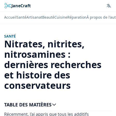
JaneCraft
Lan
Accueil
Santé
Artisanat
Beauté
Cuisine
Réparation
À propos de l'au
SANTÉ
Nitrates, nitrites,
nitrosamines :
dernières recherches
et histoire des
conservateurs
TABLE DES MATIÈRES
Récemment, j’ai appris que tous les additifs