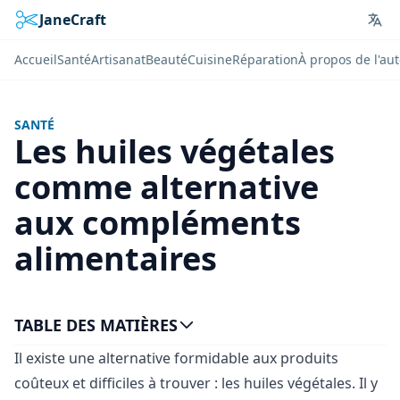
JaneCraft
Lan
Accueil
Santé
Artisanat
Beauté
Cuisine
Réparation
À propos de l'au
SANTÉ
Les huiles végétales
comme alternative
aux compléments
alimentaires
TABLE DES MATIÈRES
Il existe une alternative formidable aux produits
coûteux et difficiles à trouver : les huiles végétales. Il y