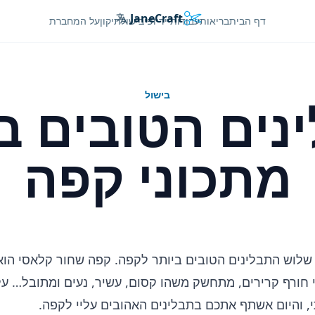
JaneCraft
Languages
דף הבית
בריאות
עבודות יד
יופי
בישול
תיקון
על המחברת
בישול
ים הטובים ב
מתכוני קפה
י: שלוש התבלינים הטובים ביותר לקפה. קפה שחור קלאסי הו
 חורף קרירים, מתחשק משהו קסום, עשיר, נעים ומתובל… ע
 והיום אשתף אתכם בתבלינים האהובים עליי לקפה.