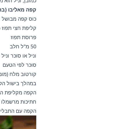
כמובן, וניל הוא 
קפה מאליבו (בה
כוס קפה מבושל
קליפת חצי תפוז (
פרוסת תפוז
50 מ"ל חלב
וניל או סוכר וניל
סוכר לפי הטעם
קורטוב מלח (מומ
במהלך בישול הקפ
חתיכות מרשמלו ב
הקפה עם התבליני