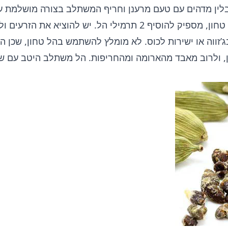
בלין מדהים עם טעם מרענן וחריף המשתלב בצורה מושלמת ע
כף אחת של קפה טחון, מספיק להוסיף 2 תרמילי הל. יש להוציא את 
זווה או ישירות לכוס. לא מומלץ להשתמש בהל טחון, שכן הו
, ולרוב מאבד מהארומה ומהחריפות. הל משתלב היטב עם ש