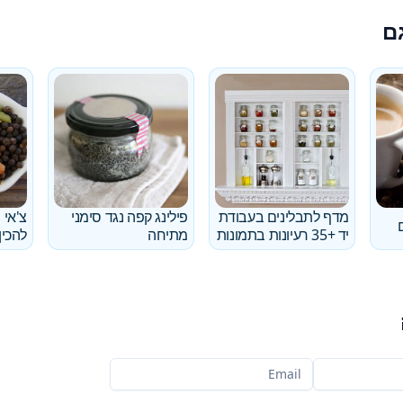
ם
מדף לתבלינים בעבודת
פילינג קפה נגד סימני
צ'אי 
יד +35 רעיונות בתמונות
מתיחה
להכין
האימייל שלך