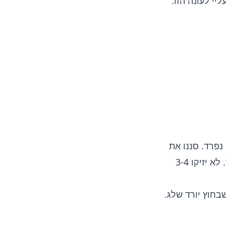
יי לעונה הזו.
פרד. סננו את
הקפה מקליפת התפוז, הוסיפו את החלב החם, וניל, סוכר וקשטו בפרוסת תפוז. לא יזיקו 3-4
בחוץ יורד שלג.