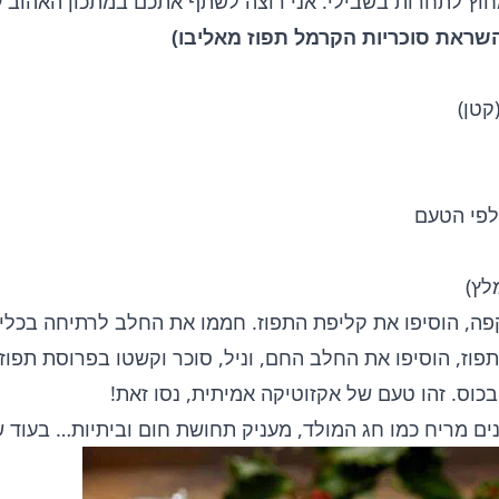
מחוץ לתחרות בשבילי. אני רוצה לשתף אתכם במתכון האהוב על
שראת סוכריות הקרמל תפוז מאליבו)
קטן)
 לפי הטעם
לץ)
ה, הוסיפו את קליפת התפוז. חממו את החלב לרתיחה בכלי נ
כוס. זהו טעם של אקזוטיקה אמיתית, נסו זאת!
ם מריח כמו חג המולד, מעניק תחושת חום וביתיות… בעוד ש