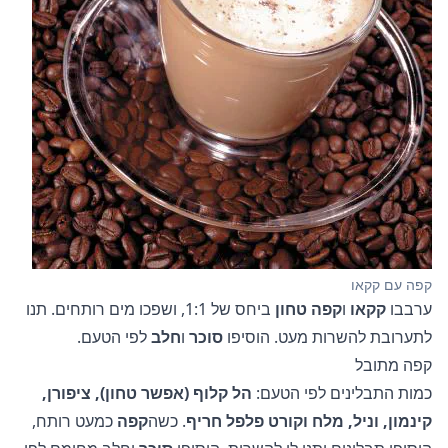
קפה עם קקאו
ערבבו
קקאו
ו
קפה טחון
ביחס של 1:1, ושפכו מים רותחים. תנו
לתערובת להשרות מעט. הוסיפו
סוכר
ו
חלב
לפי הטעם.
קפה מתובל
כמות התבלינים לפי הטעם:
הל קלוף (אפשר טחון), ציפורן,
קינמון, וניל, מלח וקורט פלפל חריף
. כשה
קפה
כמעט רותח,