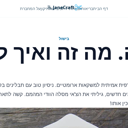
JaneCraft
Languages
דף הבית
בריאות
עבודות יד
יופי
בישול
תיקון
על המחברת
בישול
 מה זה ואיך ל
פית אמיתית למשקאות ארומטיים. ניסיון טוב עם תבלינים בק
ם חדשים, גיליתי את הצ’אי מסלה הוודי המהמם. קשה לתאר
ן אותו!