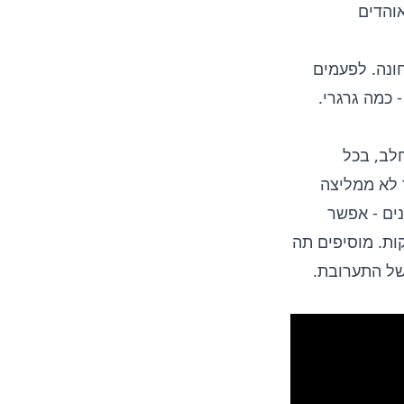
רות שישנם אוהדים
ל או 1 כפית טחונה. לפעמים
חור - כמה גרגרי.
לב, בכל
ך לא ממליצה
ים - אפשר
ות. מוסיפים תה
של התערובת.