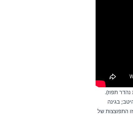
נהדר תפוז).
יטב; בגינה
זו התפוצצות של