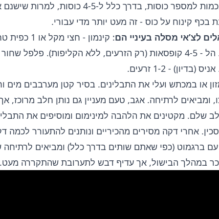
לטחון תבלינים בכמות למספר כוסות, בדרך כלל ל-4-5 כוסות, למ
בכף קינוח על כוס - זה מעט יותר מדי עבורי.
לים לצ’אי מסלה בעיניי הם
: קינמון - חצי מק
הקינמון מפריע…. הל - 4-5 קופסאות (רק הזרעים, ללא הקליפות). פלפל ש
ון או במכתש ועלי את התבלינים. בסיר קטן מערבבים מים וח
 ומביאים לרתיחה. אגב, טעם מעניין גם נותן חלב מרוכז, א
ב שלם. מקטינים את הלהבה למינימום ומוסיפים את התבלינ
סכין. אחרי דקה מסירים מהכיריים ונותנים להתעורר לכמה דק
ם ברגמוט (כפי שאתם שותים בדרך כלל) ומביאים לרתיחה 
כר במהלך הבישול, אך עדיף דבש לתערובת שהתקררה מעט.