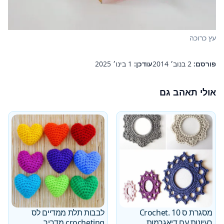
עץ כרוכה
פורסם:
2 בנוב׳ 2014
עודכן:
1 בינו׳ 2025
אולי תאהב גם
מסגרת ס Crochet. 10
לבבות תלת ממדיים לס
רעיונות עם דיאגרמות
crocheting מדריך