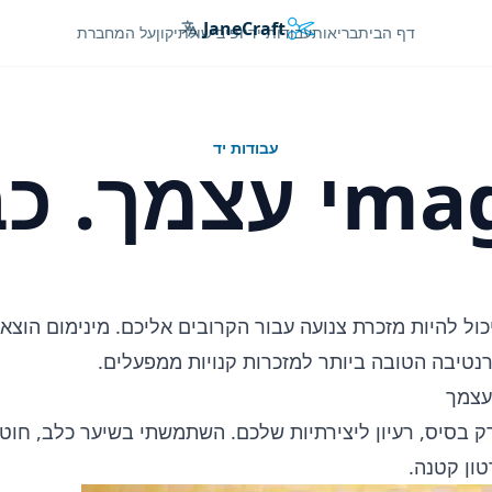
JaneCraft
Languages
דף הבית
בריאות
עבודות יד
יופי
בישול
תיקון
על המחברת
עבודות יד
מך. כבשה
עצמך יכול להיות מזכרת צנועה עבור הקרובים אליכם. מינימום הוצא
רנטיבה הטובה ביותר למזכרות קנויות ממפעלים.
ק בסיס, רעיון ליצירתיות שלכם. השתמשתי בשיער כלב, חוטים