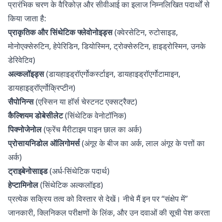
प्रारंभिक चरण के वैरिकोज़ और सीवीआई का इलाज निम्नलिखित पदार्थों से
किया जाता है:
प्राकृतिक और सिंथेटिक फ्लेवोनोइड्स
(क्वेरसेटिन, रुटोसाइड,
मोनोएक्सेरुटिन, हेपेरिडिन, डियोस्मिन, ट्रोक्सेरुटिन, हाइड्रोस्मिन, उनके
डेरिवेटिव)
अल्कलॉइड्स
(डायहाइड्रॉएर्गोकर्स्टाइन, डायहाइड्रॉएर्गोटामाइन,
डायहाइड्रॉएर्गोक्रिप्टीन)
सैपोनिन्स
(एस्सिन या हॉर्स चेस्टनट एक्सट्रैक्ट)
कैल्शियम डोबेसीलेट
(सिंथेटिक वेनोटॉनिक)
पिक्नोजेनोल
(फ्रेंच मैरीटाइम पाइन छाल का अर्क)
प्रोसायनिडोल ऑलिगोमर्स
(अंगूर के बीज का अर्क, लाल अंगूर के पत्तों का
अर्क)
ट्राइबेनोसाइड
(अर्ध-सिंथेटिक पदार्थ)
हेप्टामिनोल
(सिंथेटिक अल्कलॉइड)
प्रत्येक सक्रिय तत्व को विस्तार से देखें। नीचे मैं इन पर “संक्षेप में”
जानकारी, क्लिनिकल परीक्षणों के लिंक, और उन दवाओं की सूची पेश करता