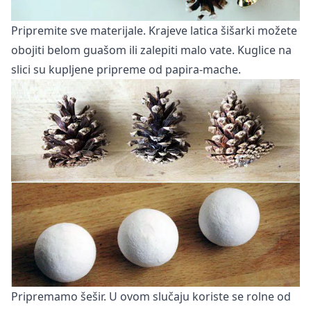
Pripremite sve materijale. Krajeve latica šišarki možete
obojiti belom guašom ili zalepiti malo vate. Kuglice na
slici su kupljene pripreme od papira-mache.
Pripremamo šešir. U ovom slučaju koriste se rolne od