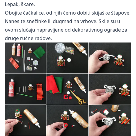
Lepak, škare.
Obojite čačkalice, od njih ćemo dobiti skijaške štapove.
Nanesite snežinke ili dugmad na vrhove. Skije su u
ovom slučaju napravljene od dekorativnog ograde za
druge ručne radove.