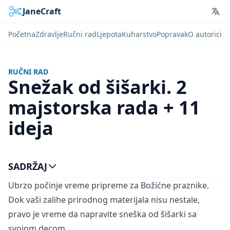
JaneCraft
Lan
Početna
Zdravlje
Ručni rad
Ljepota
Kuharstvo
Popravak
O autorici
RUČNI RAD
Snežak od šišarki. 2
majstorska rada + 11
ideja
SADRŽAJ
Ubrzo počinje vreme pripreme za Božićne praznike.
Dok vaši zalihe prirodnog materijala nisu nestale,
pravo je vreme da napravite sneška od šišarki sa
svojom decom.