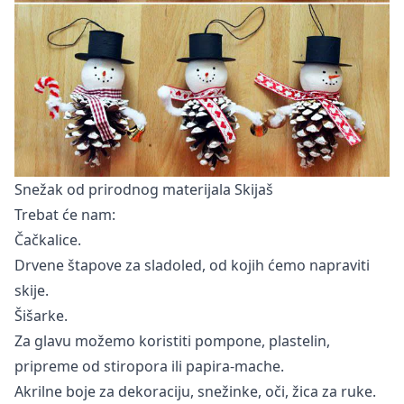
Snežak od prirodnog materijala Skijaš
Trebat će nam:
Čačkalice.
Drvene štapove za sladoled, od kojih ćemo napraviti
skije.
Šišarke.
Za glavu možemo koristiti pompone, plastelin,
pripreme od stiropora ili papira-mache.
Akrilne boje za dekoraciju, snežinke, oči, žica za ruke.