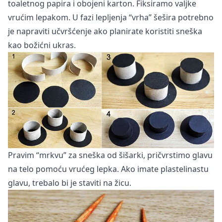
toaletnog papira i obojeni karton. Fiksiramo valjke
vrućim lepakom. U fazi lepljenja “vrha” šešira potrebno
je napraviti učvršćenje ako planirate koristiti sneška
kao božićni ukras.
Pravim “mrkvu” za sneška od šišarki, pričvrstimo glavu
na telo pomoću vrućeg lepka. Ako imate plastelinastu
glavu, trebalo bi je staviti na žicu.