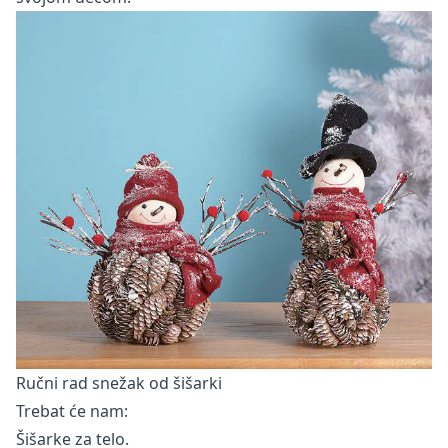
Ručni rad snežak od šišarki
Trebat će nam:
Šišarke za telo.