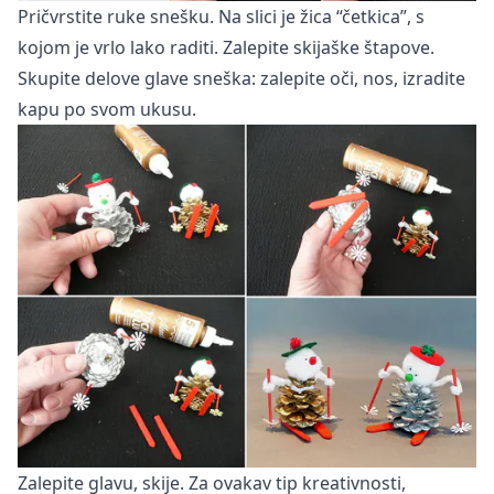
Pričvrstite ruke snešku. Na slici je žica “četkica”, s
kojom je vrlo lako raditi. Zalepite skijaške štapove.
Skupite delove glave sneška: zalepite oči, nos, izradite
kapu po svom ukusu.
Zalepite glavu, skije. Za ovakav tip kreativnosti,