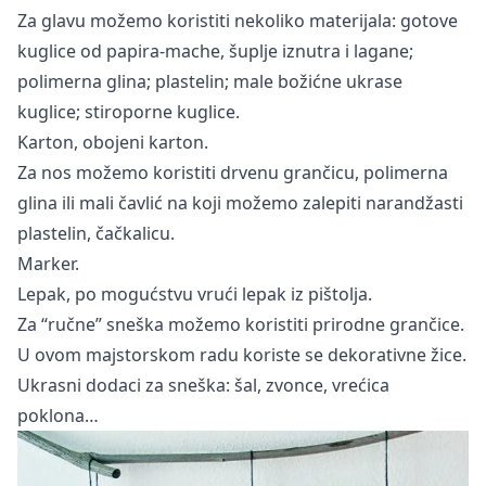
Za glavu možemo koristiti nekoliko materijala: gotove
kuglice od papira-mache, šuplje iznutra i lagane;
polimerna glina; plastelin; male božićne ukrase
kuglice; stiroporne kuglice.
Karton, obojeni karton.
Za nos možemo koristiti drvenu grančicu, polimerna
glina ili mali čavlić na koji možemo zalepiti narandžasti
plastelin, čačkalicu.
Marker.
Lepak, po mogućstvu vrući lepak iz pištolja.
Za “ručne” sneška možemo koristiti prirodne grančice.
U ovom majstorskom radu koriste se dekorativne žice.
Ukrasni dodaci za sneška: šal, zvonce, vrećica
poklona…