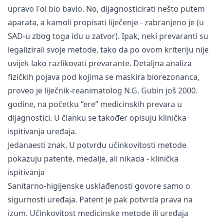
upravo Fol bio bavio. No, dijagnosticirati nešto putem
aparata, a kamoli propisati liječenje - zabranjeno je (u
SAD-u zbog toga idu u zatvor). Ipak, neki prevaranti su
legalizirali svoje metode, tako da po ovom kriteriju nije
uvijek lako razlikovati prevarante. Detaljna
analiza
fizičkih pojava pod kojima se maskira biorezonanca,
proveo je liječnik-reanimatolog N.G. Gubin još 2000.
godine, na početku “ere” medicinskih prevara u
dijagnostici. U članku se također opisuju klinička
ispitivanja uređaja.
Jedanaesti znak. U potvrdu učinkovitosti metode
pokazuju patente, medalje, ali nikada - klinička
ispitivanja
Sanitarno-higijenske usklađenosti govore samo o
sigurnosti uređaja. Patent je pak potvrda prava na
izum. Učinkovitost medicinske metode ili uređaja