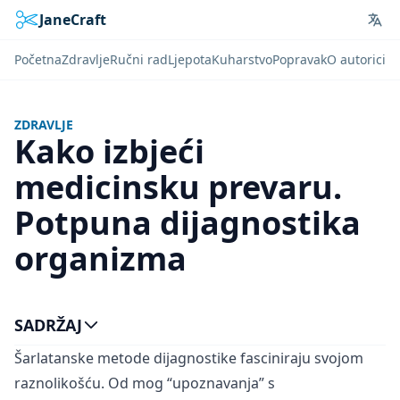
JaneCraft
Lan
Početna
Zdravlje
Ručni rad
Ljepota
Kuharstvo
Popravak
O autorici
ZDRAVLJE
Kako izbjeći
medicinsku prevaru.
Potpuna dijagnostika
organizma
SADRŽAJ
Šarlatanske metode dijagnostike fasciniraju svojom
raznolikošću. Od mog “upoznavanja” s