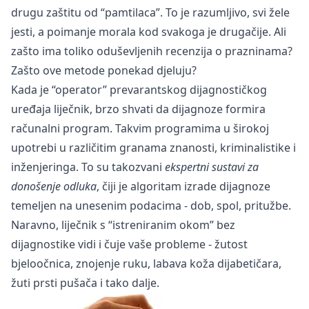
drugu zaštitu od “pamtilaca”. To je razumljivo, svi žele
jesti, a poimanje morala kod svakoga je drugačije. Ali
zašto ima toliko oduševljenih recenzija o prazninama?
Zašto ove metode ponekad djeluju?
Kada je “operator” prevarantskog dijagnostičkog
uređaja liječnik, brzo shvati da dijagnoze formira
računalni program. Takvim programima u širokoj
upotrebi u različitim granama znanosti, kriminalistike i
inženjeringa. To su takozvani
ekspertni sustavi za
donošenje odluka
, čiji je algoritam izrade dijagnoze
temeljen na unesenim podacima - dob, spol, pritužbe.
Naravno, liječnik s “istreniranim okom” bez
dijagnostike vidi i čuje vaše probleme - žutost
bjeloočnica, znojenje ruku, labava koža dijabetičara,
žuti prsti pušača i tako dalje.