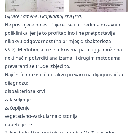
Gljivice i amebe u kapilarnoj krvi (sic!)
Ne postojeće bolesti “liječe” se i u uredima državnih
poliklinika, jer je to profitabilno i ne pretpostavlja
nikakvu odgovornost (na primjer, disbakterioza ili
VSD). Međutim, ako se otkrivena patologija može na
neki način potvrditi analizama ili drugim metodama,
prevaranti se trude izbjeći to.
Najčešće možete čuti takvu prevaru na dijagnostičku
dijagnozu:
disbakterioza krvi
zakiseljenje
začepljenje
vegetativno-vaskularna distonija
napete jetre
Takve bolesti ne postoje na popisu Međunarodne