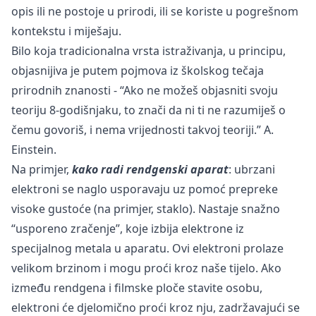
opis ili ne postoje u prirodi, ili se koriste u pogrešnom
kontekstu i miješaju.
Bilo koja tradicionalna vrsta istraživanja, u principu,
objasnijiva je putem pojmova iz školskog tečaja
prirodnih znanosti - “Ako ne možeš objasniti svoju
teoriju 8-godišnjaku, to znači da ni ti ne razumiješ o
čemu govoriš, i nema vrijednosti takvoj teoriji.” A.
Einstein.
Na primjer,
kako radi rendgenski aparat
: ubrzani
elektroni se naglo usporavaju uz pomoć prepreke
visoke gustoće (na primjer, staklo). Nastaje snažno
“usporeno zračenje”, koje izbija elektrone iz
specijalnog metala u aparatu. Ovi elektroni prolaze
velikom brzinom i mogu proći kroz naše tijelo. Ako
između rendgena i filmske ploče stavite osobu,
elektroni će djelomično proći kroz nju, zadržavajući se