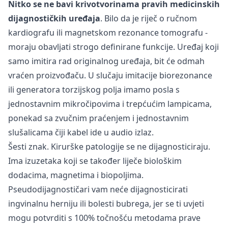
Nitko se ne bavi krivotvorinama pravih medicinskih
dijagnostičkih uređaja
. Bilo da je riječ o ručnom
kardiografu ili magnetskom rezonance tomografu -
moraju obavljati strogo definirane funkcije. Uređaj koji
samo imitira rad originalnog uređaja, bit će odmah
vraćen proizvođaču. U slučaju imitacije biorezonance
ili generatora torzijskog polja imamo posla s
jednostavnim mikročipovima i trepćućim lampicama,
ponekad sa zvučnim praćenjem i jednostavnim
slušalicama čiji kabel ide u audio izlaz.
Šesti znak. Kirurške patologije se ne dijagnosticiraju.
Ima izuzetaka koji se također liječe biološkim
dodacima, magnetima i biopoljima.
Pseudodijagnostičari vam neće dijagnosticirati
ingvinalnu herniju ili bolesti bubrega, jer se ti uvjeti
mogu potvrditi s 100% točnošću metodama prave