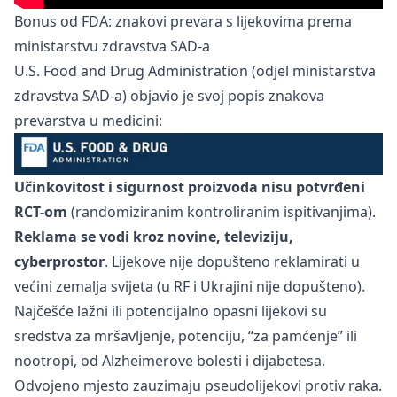
Bonus od FDA: znakovi prevara s lijekovima prema
ministarstvu zdravstva SAD-a
U.S. Food and Drug Administration (odjel ministarstva
zdravstva SAD-a) objavio je svoj popis znakova
prevarstva u medicini:
Učinkovitost i sigurnost proizvoda nisu potvrđeni
RCT-om
(randomiziranim kontroliranim ispitivanjima).
Reklama se vodi kroz novine, televiziju,
cyberprostor
. Lijekove nije dopušteno reklamirati u
većini zemalja svijeta (u RF i Ukrajini nije dopušteno).
Najčešće lažni ili potencijalno opasni lijekovi su
sredstva za mršavljenje, potenciju, “za pamćenje” ili
nootropi, od Alzheimerove bolesti i dijabetesa.
Odvojeno mjesto zauzimaju pseudolijekovi protiv raka.