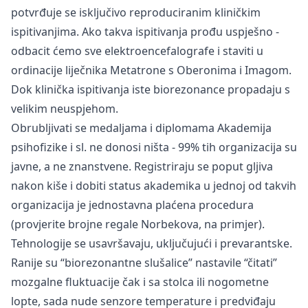
potvrđuje se isključivo reproduciranim kliničkim
ispitivanjima. Ako takva ispitivanja prođu uspješno -
odbacit ćemo sve elektroencefalografe i staviti u
ordinacije liječnika Metatrone s Oberonima i Imagom.
Dok
klinička ispitivanja
iste biorezonance propadaju s
velikim neuspjehom.
Obrubljivati se medaljama i diplomama Akademija
psihofizike i sl. ne donosi ništa - 99% tih organizacija su
javne, a ne znanstvene. Registriraju se poput gljiva
nakon kiše i dobiti status akademika u jednoj od takvih
organizacija je jednostavna plaćena procedura
(provjerite brojne regale Norbekova, na primjer).
Tehnologije se usavršavaju, uključujući i prevarantske.
Ranije su “biorezonantne slušalice” nastavile “čitati”
mozgalne fluktuacije čak i sa stolca ili nogometne
lopte, sada nude senzore temperature i predviđaju