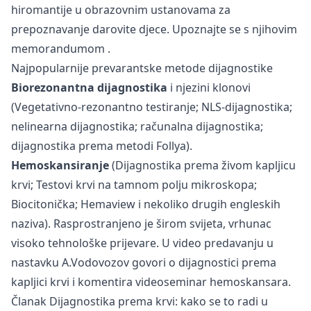
hiromantije u obrazovnim ustanovama za
prepoznavanje darovite djece. Upoznajte se s njihovim
memorandumom
.
Najpopularnije prevarantske metode dijagnostike
Biorezonantna dijagnostika
i njezini klonovi
(Vegetativno-rezonantno testiranje; NLS-dijagnostika;
nelinearna dijagnostika; računalna dijagnostika;
dijagnostika prema metodi Follya).
Hemoskansiranje
(Dijagnostika prema živom kapljicu
krvi; Testovi krvi na tamnom polju mikroskopa;
Biocitonička; Hemaview i nekoliko drugih engleskih
naziva). Rasprostranjeno je širom svijeta, vrhunac
visoko tehnološke prijevare. U video predavanju u
nastavku A.Vodovozov govori o dijagnostici prema
kapljici krvi i komentira videoseminar hemoskansara.
Članak
Dijagnostika prema krvi: kako se to radi
u