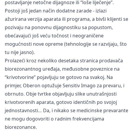
postavljanje netočne dijagnoze ili “loše liječenje”.
Postoji još jedan način dodatne zarade - izlazi
ažurirana verzija aparata ili programa, a bivši klijenti se
pozivaju na ponovnu dijagnostiku sa popustom,
obećavajući još veću točnost i neograničene
mogućnosti nove opreme (tehnologije se razvijaju, što
tu nije jasno).
Prolazeći kroz nekoliko desetaka stranica prodavača
biorezonantnog uređaja, međusobne poveznice na
“krivotvorine” pojavljuju se gotovo na svakoj. Na
primjer, Oberon optužuje Sensitiv Imago za prevaru, i
obrnuto. Obje tvrtke objavljuju slike unutrašnjosti
krivotvorenih aparata, gotovo identičnih po svojoj
jednostavnosti… Da, i nikako se medicinske prevarante
ne mogu dogovoriti o radnim frekvencijama
biorezonance.