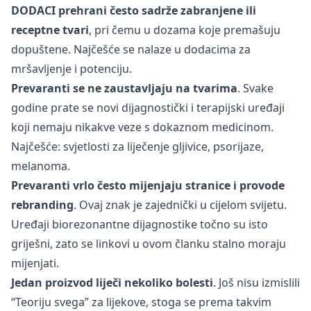
DODACI prehrani često sadrže zabranjene ili
receptne tvari
, pri čemu u dozama koje premašuju
dopuštene. Najčešće se nalaze u dodacima za
mršavljenje i potenciju.
Prevaranti se ne zaustavljaju na tvarima
. Svake
godine prate se novi dijagnostički i terapijski uređaji
koji nemaju nikakve veze s dokaznom medicinom.
Najčešće: svjetlosti za liječenje gljivice, psorijaze,
melanoma.
Prevaranti vrlo često mijenjaju stranice i provode
rebranding
. Ovaj znak je zajednički u cijelom svijetu.
Uređaji biorezonantne dijagnostike točno su isto
griješni, zato se linkovi u ovom članku stalno moraju
mijenjati.
Jedan proizvod liječi nekoliko bolesti
. Još nisu izmislili
“Teoriju svega” za lijekove, stoga se prema takvim