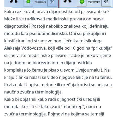
Kako razlikovati pravu dijagnostiku od prevarantske?
Može li se razlikovati medicinska prevara od prave
dijagnostike? Postoji nekoliko znakova koji definiraju
metodu kao pseudomedicinsku. Oni su prikupljeni i
klasificirani od strane vojnog liječnika toksikologa
Alekseja Vodovozova, koji više od 10 godina “prikuplja”
slične vrste medicinske prevare i radio je neko vrijeme
na jednom od biorezonantnih dijagnostičkih
kompleksa (o čemu je pisao u svom
Livejournalu
). Na
kraju članka nalazi se video njegove lekcije na tu temu.
Prvi znak. U opisu metode ili uređaja koristi se nejasna,
naučno zvučna terminologija
Kako bi objasnili kako radi dijagnostički uređaj ili
metoda, koristi se takozvani “tehnotrep”, naučno
zvučna terminologija. Pojmovi na kojima se temelji