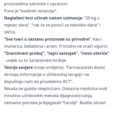
proizvodima odnosite s oprezom.
Puno je “osobnih recenzija”.
Naglašeni brzi učinak nakon uzimanja
: “20 kg u
mjesec dana”, “rak će se povući za nekoliko dana” i
slično.
“Sve tvari u sastavu proizvoda su prirodne”
. Kao i
muharica, belladona i arsen. Prirodno ne znači sigurni.
“Znanstveni proboj”, “tajni sastojak”, “novo otkriće”
- uvijek su to šarlatanske tvrdnje.
Teorije zavjere
(moje omiljeno). “Farmaceutski divovi
skrivaju informacije o učinkovitoj terapiji i ne
dopuštaju nam da provedemo RCT”.
Nikada ne gubite skepticizam. Dokazna medicina nudi
mnoštvo učinkovitih metoda dijagnosticiranja,
nemamo potrebe pribjegavati “čaroliji”. Budite zdravi!