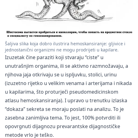
Šaljiva slika koja dobro ilustrira hemoskansiranje: gljivice i
jednostanični organizmi ne mogu prodrijeti u kapilare.
Izuzetak čine paraziti koji stvaraju “ciste” u
unutrašnjim organima, ili se aktivno razmnožavaju, a
njihova jaja otkrivaju se u ispljuvku, stolici, urinu
(izuzetno rijetko u velikim venama i arterijama i nikada
u kapilarima, što proturječi pseudomedicinskom
atlasu hemoskansiranja). I upravo u trenutku izlaska
“dokaza” sekreta se moraju poslati na analizu. To je
zasebna zanimljiva tema. To jest, 100% potvrditi ili
opovrgnuti dijagnozu prevarantske dijagnostičke
metode vrlo je teško.