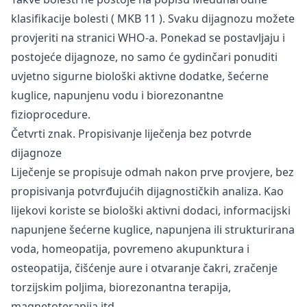
klasifikacije bolesti (
MKB 11
). Svaku dijagnozu možete
provjeriti na stranici WHO-a. Ponekad se postavljaju i
postojeće dijagnoze, no samo će gydinčari ponuditi
uvjetno sigurne biološki aktivne dodatke, šećerne
kuglice, napunjenu vodu i biorezonantne
fizioprocedure.
Četvrti znak. Propisivanje liječenja bez potvrde
dijagnoze
Liječenje se propisuje odmah nakon prve provjere, bez
propisivanja potvrđujućih dijagnostičkih analiza. Kao
lijekovi koriste se biološki aktivni dodaci, informacijski
napunjene šećerne kuglice, napunjena ili strukturirana
voda, homeopatija, povremeno akupunktura i
osteopatija, čišćenje aure i otvaranje čakri, zračenje
torzijskim poljima, biorezonantna terapija,
magnetoterapija itd.