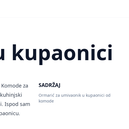
u kupaonici
SADRŽAJ
. Komode za
 kuhinjski
Ormarić za umivaonik u kupaonici od
komode
ci. Ispod sam
upaonicu.