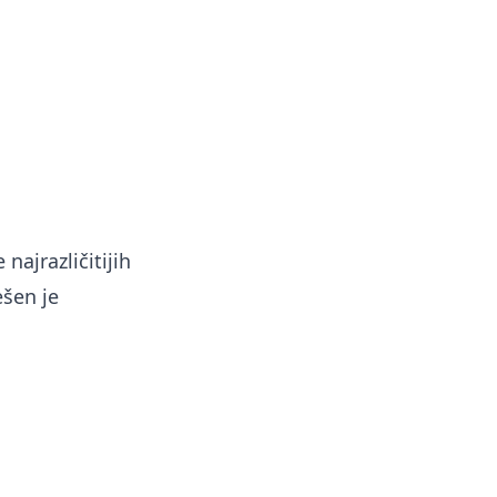
najrazličitijih
ešen je