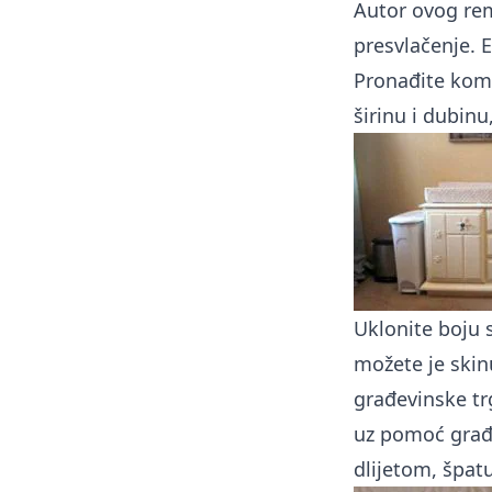
Autor ovog rem
presvlačenje. 
Pronađite kom
širinu i dubinu
Uklonite boju 
možete je skin
građevinske trg
uz pomoć građe
dlijetom, špa