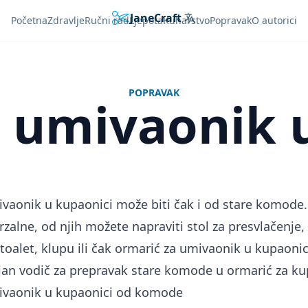
JaneCraft
Languages
Početna
Zdravlje
Ručni rad
Ljepota
Kuharstvo
Popravak
O autorici
POPRAVAK
 umivaonik 
vaonik u kupaonici može biti čak i od stare komode
rzalne, od njih možete napraviti stol za presvlačenje,
 toalet, klupu ili čak ormarić za umivaonik u kupaoni
ljan vodič za prepravak stare komode u ormarić za k
ivaonik u kupaonici od komode