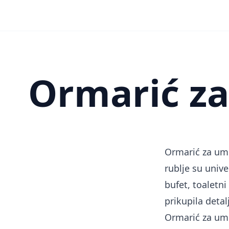
Ormarić za
Ormarić za umi
rublje su unive
bufet, toaletni
prikupila deta
Ormarić za um