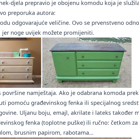
ek-djela prepravio je obojenu komodu koja je služila
Evo preporuka autora:
odu odgovarajuće veličine. Ovo se prvenstveno odno
, jer noge uvijek možete promijeniti.
s površine namještaja. Ako je odabrana komoda prek
uti pomoću građevinskog fenka ili specijalnog sredst
ovine. Uljanu boju, emajl, akrilate i lateks također 
vinskog fenka (toplotne puške) ili ručno: četkom za
tulom, brusnim papirom, rabotama…