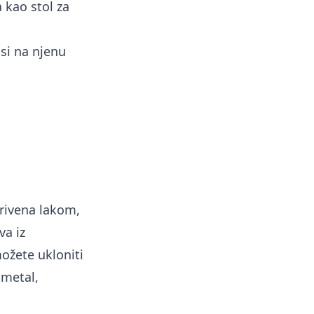
 kao stol za
si na njenu
rivena lakom,
va iz
možete ukloniti
 metal,