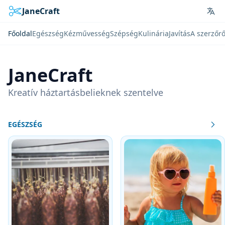
JaneCraft
Lan
Főoldal
Egészség
Kézművesség
Szépség
Kulinária
Javítás
A szerzőrő
JaneCraft
Kreatív háztartásbelieknek szentelve
EGÉSZSÉG