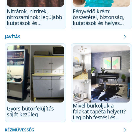
Nitrátok, nitritek,
Fényvédő krém:
nitrozaminok: legújabb
összetétel, biztonság,
kutatások és
kutatások és helyes
tartósítószerek
használat
története
JAVÍTÁS
Mivel burkoljuk a
Gyors bútorfelújítás
falakat tapéta helyett?
saját kezűleg
Legjobb festési és
burkolási módszerek
KÉZMŰVESSÉG