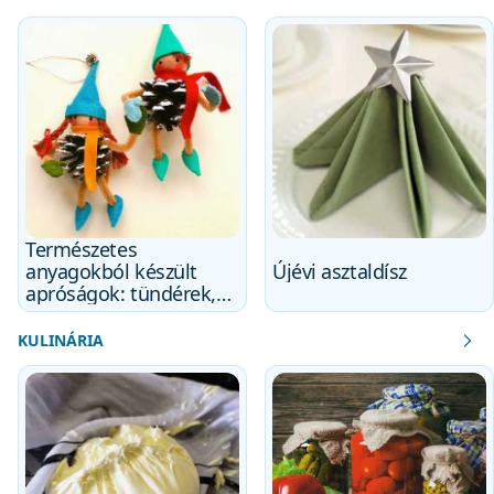
Természetes
anyagokból készült
Újévi asztaldísz
apróságok: tündérek,
manók, gnómok
KULINÁRIA