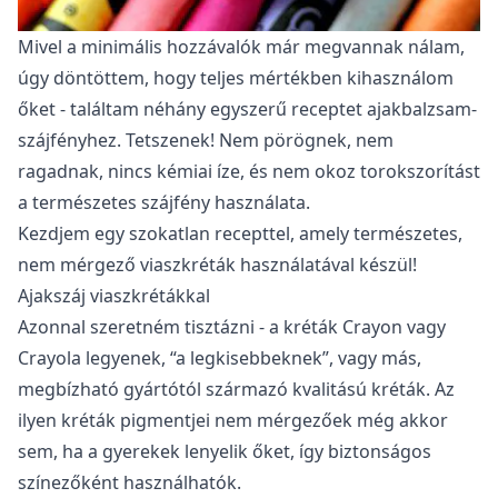
Mivel a minimális hozzávalók már megvannak nálam,
úgy döntöttem, hogy teljes mértékben kihasználom
őket - találtam néhány egyszerű receptet ajakbalzsam-
szájfényhez. Tetszenek! Nem pörögnek, nem
ragadnak, nincs kémiai íze, és nem okoz torokszorítást
a természetes szájfény használata.
Kezdjem egy szokatlan recepttel, amely természetes,
nem mérgező viaszkréták használatával készül!
Ajakszáj viaszkrétákkal
Azonnal szeretném tisztázni - a kréták Crayon vagy
Crayola legyenek, “a legkisebbeknek”, vagy más,
megbízható gyártótól származó kvalitású kréták. Az
ilyen kréták pigmentjei nem mérgezőek még akkor
sem, ha a gyerekek lenyelik őket, így biztonságos
színezőként használhatók.