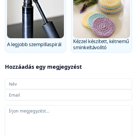
Kézzel készített, kétnemű
A legjobb szempillaspirál
sminkeltávolító
Hozzáadás egy megjegyzést
A neved
Az e-mailed
A megjegyzésed