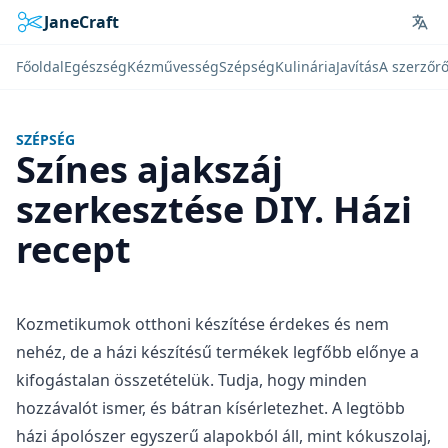
JaneCraft
Lan
Főoldal
Egészség
Kézművesség
Szépség
Kulinária
Javítás
A szerzőrő
SZÉPSÉG
Színes ajakszáj
szerkesztése DIY. Házi
recept
Kozmetikumok otthoni készítése érdekes és nem
nehéz, de a házi készítésű termékek legfőbb előnye a
kifogástalan összetételük. Tudja, hogy minden
hozzávalót ismer, és bátran kísérletezhet. A legtöbb
házi ápolószer egyszerű alapokból áll, mint kókuszolaj,