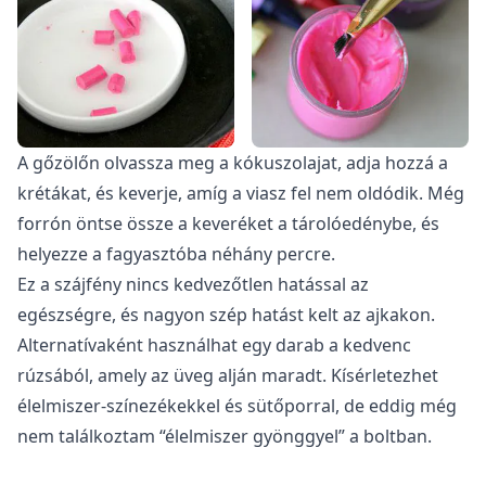
A gőzölőn olvassza meg a kókuszolajat, adja hozzá a
krétákat, és keverje, amíg a viasz fel nem oldódik. Még
forrón öntse össze a keveréket a tárolóedénybe, és
helyezze a fagyasztóba néhány percre.
Ez a szájfény nincs kedvezőtlen hatással az
egészségre, és nagyon szép hatást kelt az ajkakon.
Alternatívaként használhat egy darab a kedvenc
rúzsából, amely az üveg alján maradt. Kísérletezhet
élelmiszer-színezékekkel és sütőporral, de eddig még
nem találkoztam “élelmiszer gyönggyel” a boltban.