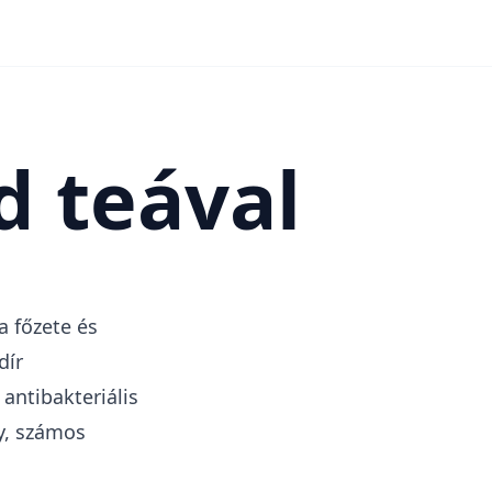
d teával
a főzete és
dír
antibakteriális
ny, számos