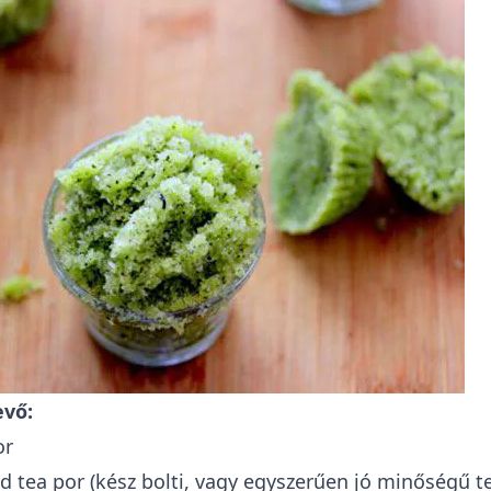
evő:
or
ld tea por (kész bolti, vagy egyszerűen jó minőségű t