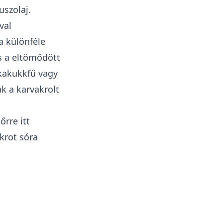
uszolaj.
val
a különféle
s a eltömődött
 kakukkfű vagy
ák a
karvakrolt
rre itt
krot sóra