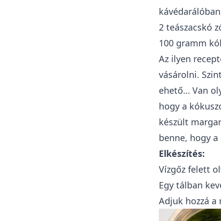
kávédarálóban 
2 teászacskó z
100 gramm kók
Az ilyen recep
vásárolni. Szin
ehető… Van oly
hogy a kókuszo
készült margar
benne, hogy a 
Elkészítés:
Vízgőz felett 
Egy tálban kev
Adjuk hozzá a 