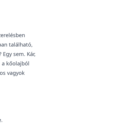
zerelésben
an található,
 Egy sem. Kár,
 a kőolajból
tos vagyok
e.