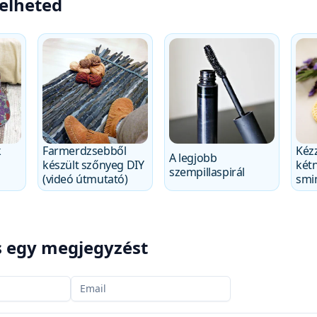
velheted
k
Farmerdzsebből
Kézz
A legjobb
készült szőnyeg DIY
két
szempillaspirál
(videó útmutató)
smin
 egy megjegyzést
Az e-mailed