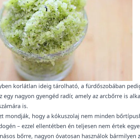
ben korlátlan ideig tárolható, a fürdőszobában pedi
z egy nagyon gyengéd radír, amely az arcbőrre is alk
számára is.
azt mondják, hogy a kókuszolaj nem minden bőrtípus
dogén – ezzel ellentétben én teljesen nem értek egy
násos bőrre, nagyon óvatosan használok bármilyen z