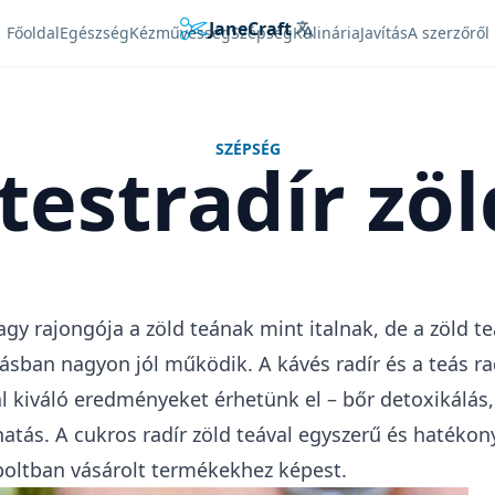
JaneCraft
Languages
Főoldal
Egészség
Kézművesség
Szépség
Kulinária
Javítás
A szerzőről
SZÉPSÉG
testradír zöl
y rajongója a zöld teának mint italnak, de a zöld te
ásban nagyon jól működik. A kávés radír és a teás ra
 kiváló eredményeket érhetünk el – bőr detoxikálás, 
 hatás. A cukros radír zöld teával egyszerű és hatéko
 boltban vásárolt termékekhez képest.