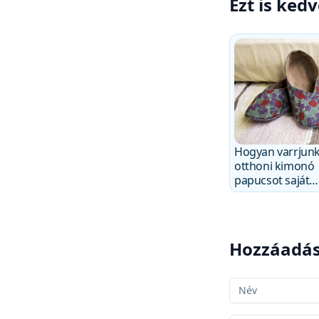
Ezt is ked
Hogyan varrjun
otthoni kimonó
papucsot saját
kezűleg
Hozzáadás
A neved