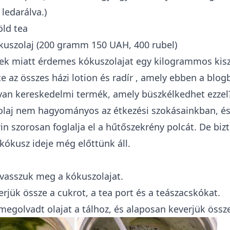
ledarálva.)
öld tea
uszolaj (200 gramm 150 UAH, 400 rubel)
tek miatt érdemes kókuszolajat egy kilogrammos kis
te az összes házi
lotion és radír
, amely ebben a blogb
an kereskedelmi termék, amely büszkélkedhet ezzel?
laj nem hagyományos az étkezési szokásainkban, és
in szorosan foglalja el a hűtőszekrény polcát. De biz
kókusz ideje még előttünk áll.
olvasszuk meg a kókuszolajat.
erjük össze a cukrot, a tea port és a teászacskókat.
megolvadt olajat a tálhoz, és alaposan keverjük össz