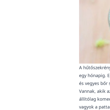
A hűtőszekrény
egy hónapig. E
és vegyes bőr 
Vannak, akik 
állítólag kome
vagyok a patta