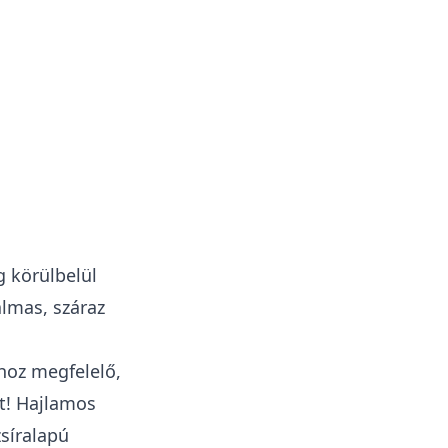
g körülbelül
almas, száraz
hoz megfelelő,
et! Hajlamos
síralapú