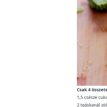
Csak 4 összet
1,5 csésze cuk
2 teáskanál zö