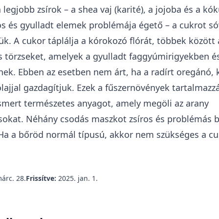
 legjobb zsírok – a shea vaj (karité), a jojoba és a kók
s és gyulladt elemek problémája égető – a cukrot só
ük. A cukor táplálja a kórokozó flórát, többek között 
 törzseket, amelyek a gyulladt faggyúmirigyekben é
ek. Ebben az esetben nem árt, ha a radírt oregánó,
olajjal gazdagítjuk. Ezek a fűszernövények tartalmazz
ismert természetes anyagot, amely megöli az arany
okat. Néhány csodás maszkot zsíros és problémás bő
Ha a bőröd normál típusú, akkor nem szükséges a cu
árc. 28.
Frissítve:
2025. jan. 1.