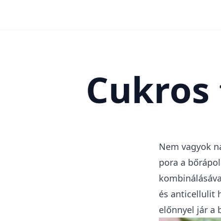
Cukros 
Nem vagyok nag
pora a bőrápol
kombinálásával
és anticellulit
előnnyel jár a