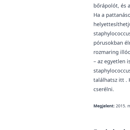
bőrápolót, és a
Ha a pattanáso
helyettesíthetj
staphylococcus
pórusokban éln
rozmaring illó
– az egyetlen 
staphylococcus
találhatsz
itt
. 
cserélni.
Megjelent:
2015. m