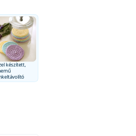
el készített,
nemű
keltávolító