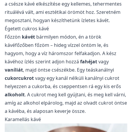
a csésze kávé elkészítése egy kellemes, tehermentes
rituálévá vált, ami esztétikai örömöt hoz. Szeretném
megosztani, hogyan készíthetünk ízletes kávét.
Égetett cukros kávé
Főzzön
kávét
bármilyen módon, én a török
kávéfőzőben főzöm – hideg vízzel öntöm le, és
hagyom, hogy a víz háromszor felfakadjon. A kész
kávéhoz ízlés szerint adjon hozzá
fahéjat
vagy
vaníliát
, majd öntse csészékbe. Egy teáskanálnyi
cukorcukrot
vagy egy kanál nélküli kanálnyi cukrot
helyezzen a cukorba, és cseppentsen rá egy kis erős
alkoholt
. A cukrot meg kell gyújtani, és meg kell várni,
amíg az alkohol elpárolog, majd az olvadt cukrot öntse
a kávéba, és alaposan keverje össze.
Karamellás kávé