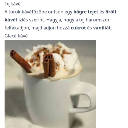
Tejkávé
A török kávéfőzőbe öntsön egy
bögre tejet
és
őrölt
kávét
ízlés szerint. Hagyja, hogy a tej háromszor
felfakadjon, majd adjon hozzá
cukrot
és
vaníliát
.
Glacé kávé