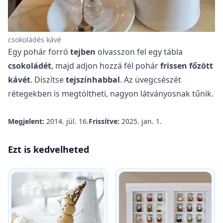
csokoládés kávé
Egy pohár forró
tejben
olvasszon fel egy tábla
csokoládét
, majd adjon hozzá fél pohár
frissen főzött
kávét
. Díszítse
tejszínhabbal
. Az üvegcsészét
rétegekben is megtöltheti, nagyon látványosnak tűnik.
Megjelent:
2014. júl. 16.
Frissítve:
2025. jan. 1.
Ezt is kedvelheted