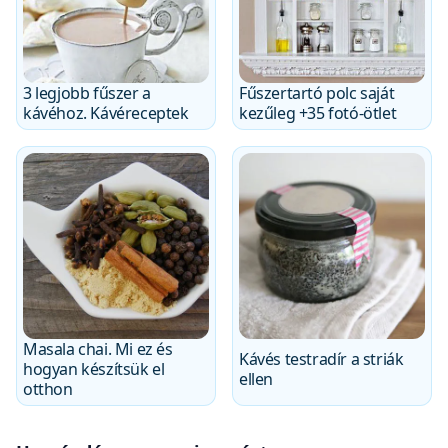
3 legjobb fűszer a
Fűszertartó polc saját
kávéhoz. Kávéreceptek
kezűleg +35 fotó-ötlet
Masala chai. Mi ez és
Kávés testradír a striák
hogyan készítsük el
ellen
otthon