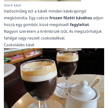
Glacé kávé
Valószínűleg ezt a kávét minden kávérajongó
megkóstolta. Egy csésze
frissen főzött kávéhoz
adjon
hozzá egy gombóc kissé megolvadt
fagylaltot
.
Nagyon szeretem a krémbrülé ízűt, és megszórhatjuk
fahéjjal vagy reszelt csokoládéval.
Csokoládés kávé