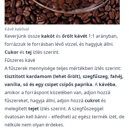
Kávé kakóval
Keverjünk össze
kakót
és
őrölt kávét
1:1 arányban,
forrázzuk le forrásban lévő vízzel, és hagyjuk állni.
Cukor
és
tej
ízlés szerint.
Fűszeres kávé
A fűszerek mennyisége teljes mértékben ízlés szerint:
tisztított kardamom (lehet őrölt), szegfűszeg, fahéj,
vanília, só és egy csipet csípős paprika
. A
kávéba
,
amikor a forráspont közelében van, adjon hozzá
fűszereket, hagyja állni, adjon hozzá
cukrot
és
melegített
tejet
ízlés szerint. A szegfűszeggel
óvatosan kell bánni – elfedheti az egész termék ízét, de
nélküle nem olyan érdekes.