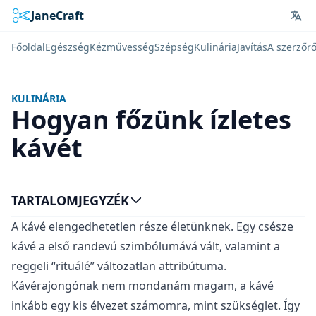
JaneCraft
Lan
Főoldal
Egészség
Kézművesség
Szépség
Kulinária
Javítás
A szerzőrő
KULINÁRIA
Hogyan főzünk ízletes
kávét
TARTALOMJEGYZÉK
A kávé elengedhetetlen része életünknek. Egy csésze
kávé a első randevú szimbólumává vált, valamint a
reggeli “rituálé” változatlan attribútuma.
Kávérajongónak nem mondanám magam, a kávé
inkább egy kis élvezet számomra, mint szükséglet. Így