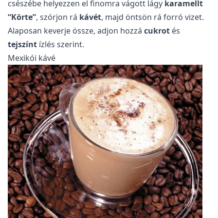
csészébe helyezzen el finomra vágott lágy
karamellt
“Körte”
, szórjon rá
kávét
, majd öntsön rá forró vizet.
Alaposan keverje össze, adjon hozzá
cukrot
és
tejszínt
ízlés szerint.
Mexikói kávé