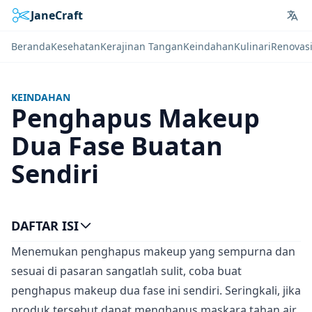
JaneCraft
Lan
Beranda
Kesehatan
Kerajinan Tangan
Keindahan
Kulinari
Renovas
KEINDAHAN
Penghapus Makeup
Dua Fase Buatan
Sendiri
DAFTAR ISI
Menemukan penghapus makeup yang sempurna dan
sesuai di pasaran sangatlah sulit, coba buat
penghapus makeup dua fase ini sendiri. Seringkali, jika
produk tersebut dapat menghapus maskara tahan air