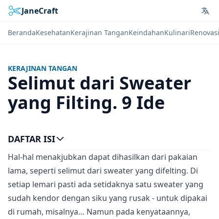
JaneCraft
Lan
Beranda
Kesehatan
Kerajinan Tangan
Keindahan
Kulinari
Renovas
KERAJINAN TANGAN
Selimut dari Sweater
yang Filting. 9 Ide
DAFTAR ISI
Hal-hal menakjubkan dapat dihasilkan dari pakaian
lama, seperti selimut dari sweater yang difelting. Di
setiap lemari pasti ada setidaknya satu sweater yang
sudah kendor dengan siku yang rusak - untuk dipakai
di rumah, misalnya… Namun pada kenyataannya,