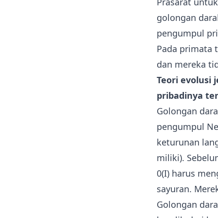
Prasarat untu
golongan dara
pengumpul prim
Pada primata t
dan mereka tid
Teori evolusi
pribadinya te
Golongan dara
pengumpul Nean
keturunan lang
miliki). Sebel
0(I) harus men
sayuran. Mere
Golongan darah