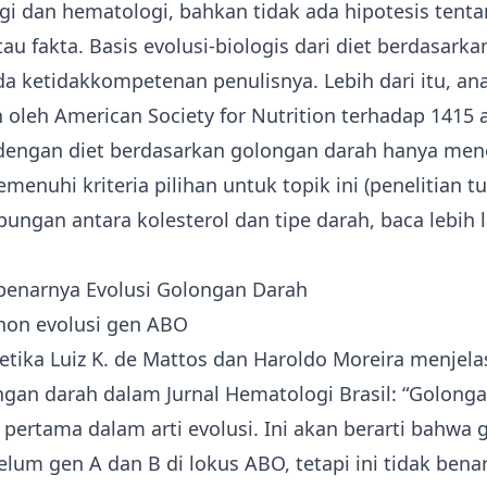
gi dan hematologi, bahkan tidak ada hipotesis tentan
tau fakta. Basis evolusi-biologis dari diet berdasarka
a ketidakkompetenan penulisnya. Lebih dari itu, ana
 oleh American Society for Nutrition terhadap 1415 a
engan diet berdasarkan golongan darah hanya me
menuhi kriteria pilihan untuk topik ini (penelitian tu
gan antara kolesterol dan tipe darah, baca lebih l
enarnya Evolusi Golongan Darah
ohon
evolusi gen ABO
tika Luiz K. de Mattos dan Haroldo Moreira menjel
ngan darah dalam Jurnal Hematologi Brasil: “Golonga
pertama dalam arti evolusi. Ini akan berarti bahwa 
elum gen A dan B di lokus ABO, tetapi ini tidak ben