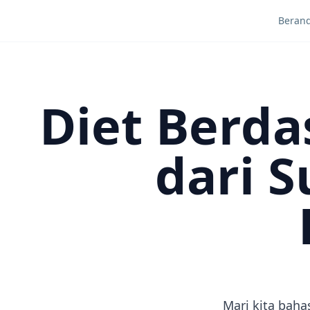
Beran
Diet Berd
dari 
Mari kita baha