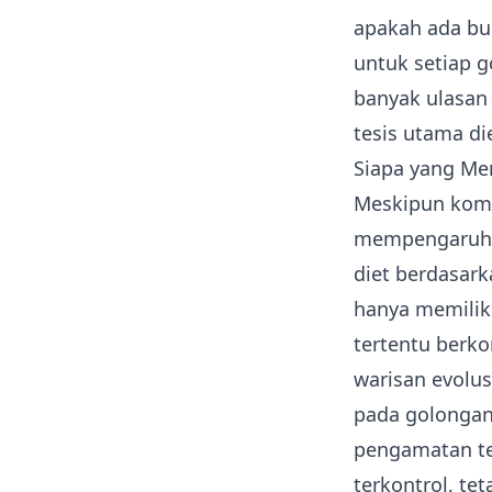
apakah ada buk
untuk setiap g
banyak ulasan 
tesis utama di
Siapa yang Me
Meskipun komu
mempengaruhi
diet berdasark
hanya memiliki
tertentu berko
warisan evolus
pada golongan
pengamatan te
terkontrol, te