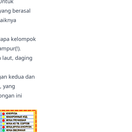
 Untuk
yang berasal
baiknya
erapa kelompok
mpur(!).
 laut, daging
gan kedua dan
, yang
ongan ini