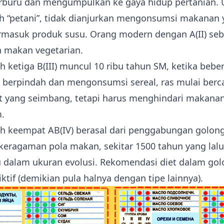
berburu dan mengumpulkan ke gaya hidup pertanian.
h “petani”, tidak dianjurkan mengonsumsi makanan 
ermasuk produk susu. Orang modern dengan A(II) se
a makan vegetarian.
 ketiga B(III) muncul 10 ribu tahun SM, ketika beb
 berpindah dan mengonsumsi sereal, ras mulai berca
t yang seimbang, tetapi harus menghindari makanan
.
h keempat AB(IV) berasal dari penggabungan golon
 keragaman pola makan, sekitar 1500 tahun yang lalu
u dalam ukuran evolusi. Rekomendasi diet dalam gol
ktif (demikian pula halnya dengan tipe lainnya).