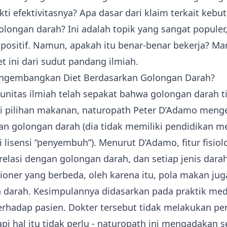
ti efektivitasnya? Apa dasar dari klaim terkait ke
olongan darah? Ini adalah topik yang sangat populer
positif. Namun, apakah itu benar-benar bekerja? Mari
et ini dari sudut pandang ilmiah.
ngembangkan Diet Berdasarkan Golongan Darah?
nitas ilmiah telah sepakat bahwa golongan darah t
 pilihan makanan, naturopath Peter D’Adamo men
an golongan darah (dia tidak memiliki pendidikan me
 lisensi “penyembuh”). Menurut D’Adamo, fitur fisiol
relasi dengan golongan darah, dan setiap jenis dara
ioner yang berbeda, oleh karena itu, pola makan ju
 darah. Kesimpulannya didasarkan pada praktik med
rhadap pasien. Dokter tersebut tidak melakukan pen
tapi hal itu tidak perlu - naturopath ini mengadakan 