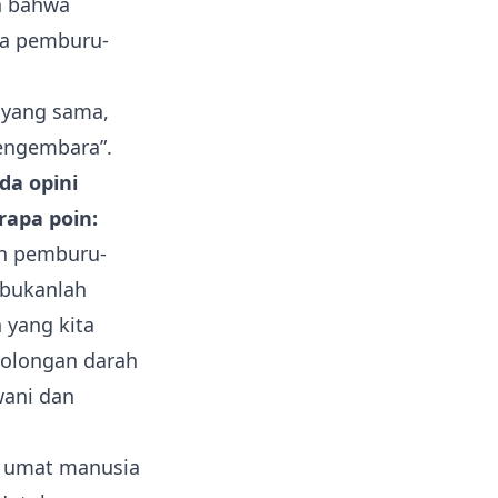
h bahwa
da pemburu-
h yang sama,
pengembara”.
da opini
rapa poin:
an pemburu-
 bukanlah
 yang kita
 golongan darah
wani dan
ka umat manusia