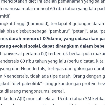
k menciptakan diet ini adalah pemahaman yang sala
h manusia mulai muncul 60 ribu tahun yang lalu pa
itif.
ingkat tinggi (hominoid), terdapat 4 golongan dara
ak bisa disebut sebagai “pemburu”, “petani”, atau “
 jenis darah menurut D’Adamo, yang didasarkan pa
ntang evolusi sosial, dapat dirangkum dalam bebe
h universal pertama 0(I) terbentuk berkat pola mak
dertals 60 ribu tahun yang lalu (perlu dicatat, kita
sung dari Neandertals, terlepas dari golongan darah
um Neandertals, tidak ada tipe darah. Orang dengan
gikuti “diet paleolitik” - tinggi kandungan protein he
ka dilarang mengonsumsi sereal.
 kedua A(II) muncul sekitar 15 ribu tahun SM keti