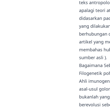
teks antropolo
apalagi teori a
didasarkan pad
yang dilakukan
berhubungan d
artikel yang me
membahas hubun
sumber asli
).
Bagaimana Seb
Filogenetik p
Ahli imunogene
asal-usul golo
bukanlah yang 
berevolusi seb