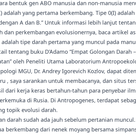
ntara bentuk gen ABO manusia dan non-manusia me
I) adalah yang pertama berkembang. Tipe 0(I) adalah
engan A dan B.” Untuk informasi lebih lanjut tentan
 dan perkembangan evolusionernya, baca artikel asl
O adalah tipe darah pertama yang muncul pada manu
ail tentang buku D’Adamo “Empat Golongan Darah –
tan” oleh Peneliti Utama Laboratorium Antropoekolo
logi MGU, Dr. Andrey Igorevich Kozlov, dapat dite
ru
, saya sarankan untuk membacanya, dan situs t
asil dari kerja keras bertahun-tahun para penyebar il
erkemuka di Rusia. Di Antropogenes, terdapat sebag
g topik evolusi darah.
n darah sudah ada jauh sebelum pertanian muncul.
ua berkembang dari nenek moyang bersama simpan