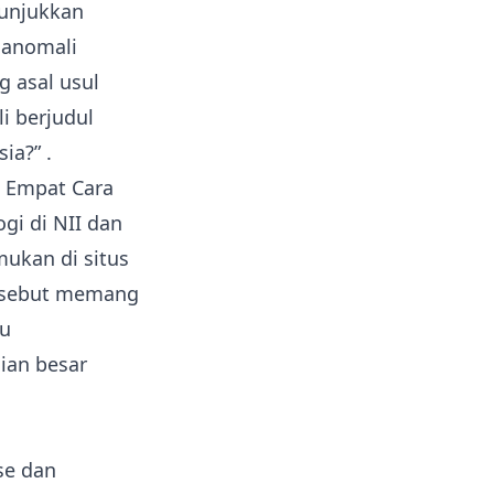
nunjukkan
 anomali
g asal usul
i berjudul
sia?”
.
 Empat Cara
gi di NII dan
mukan di situs
ersebut memang
mu
ian besar
se dan