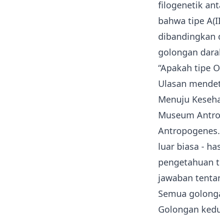
filogenetik a
bahwa tipe A(I
dibandingkan d
golongan darah
“Apakah tipe 
Ulasan mendet
Menuju Keseha
Museum Antropo
Antropogenes.
luar biasa - h
pengetahuan t
jawaban tentan
Semua golonga
Golongan ked