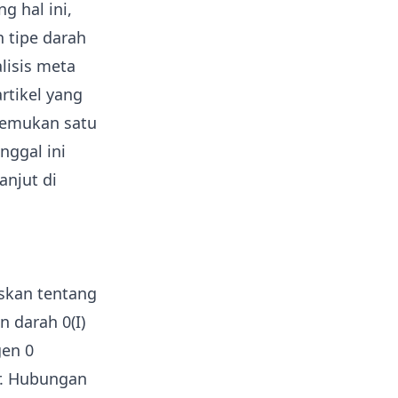
g hal ini,
n tipe darah
lisis meta
rtikel yang
nemukan satu
nggal ini
anjut di
askan tentang
n darah 0(I)
gen 0
ar. Hubungan