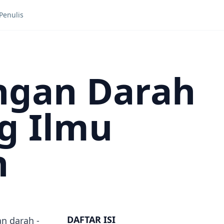
Penulis
ngan Darah
g Ilmu
n
DAFTAR ISI
an darah -