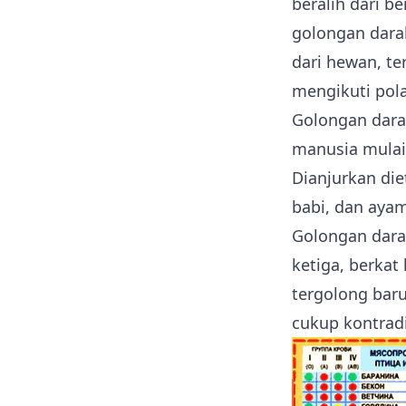
beralih dari 
golongan dara
dari hewan, t
mengikuti pol
Golongan darah
manusia mulai
Dianjurkan die
babi, dan ayam
Golongan dara
ketiga, berkat
tergolong bar
cukup kontradi