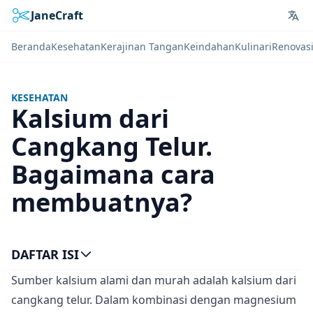
JaneCraft
Lan
Beranda
Kesehatan
Kerajinan Tangan
Keindahan
Kulinari
Renovas
KESEHATAN
Kalsium dari
Cangkang Telur.
Bagaimana cara
membuatnya?
DAFTAR ISI
Sumber kalsium alami dan murah adalah kalsium dari
cangkang telur. Dalam kombinasi dengan magnesium