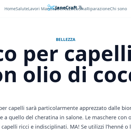
JaneCraft
Languages
Home
Salute
Lavori Manuali
Bellezza
Cucina
Riparazione
Chi sono
BELLEZZA
co per capel
n olio di co
 per capelli sarà particolarmente apprezzato dalle bion
ile a quello del cheratina in salone. Le maschere con o
capelli ricci e indisciplinati. MA! Se utilizzi l’henné o