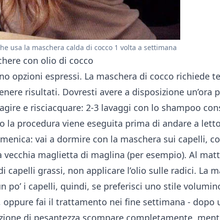
che usa la maschera calda di cocco 1 volta a settimana
chere con olio di cocco
o opzioni espressi. La maschera di cocco richiede t
enere risultati. Dovresti avere a disposizione un’ora pe
r agire e risciacquare: 2-3 lavaggi con lo shampoo con
o la procedura viene eseguita prima di andare a lett
menica: vai a dormire con la maschera sui capelli, co
 vecchia maglietta di maglina (per esempio). Al matti
di capelli grassi, non applicare l’olio sulle radici. La
 po’ i capelli, quindi, se preferisci uno stile volumin
, oppure fai il trattamento nei fine settimana - dopo 
azione di pesantezza scompare completamente, mentre