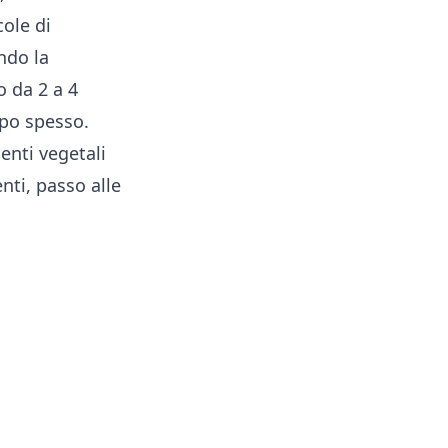
cole di
ndo la
o da 2 a 4
ppo spesso.
ienti vegetali
nti, passo alle