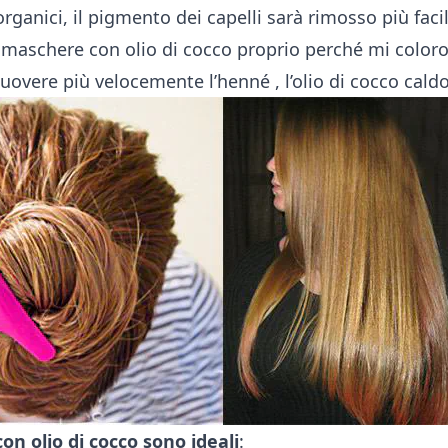
 organici, il pigmento dei capelli sarà rimosso più fac
e maschere con olio di cocco proprio perché mi coloro
muovere più velocemente
l’henné
, l’olio di cocco caldo
n olio di cocco sono ideali
: