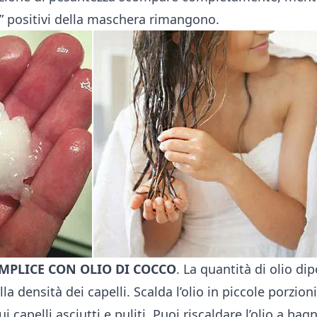
li” positivi della maschera rimangono.
MPLICE CON OLIO DI COCCO
. La quantità di olio di
la densità dei capelli. Scalda l’olio in piccole porzion
ui capelli asciutti e puliti. Puoi riscaldare l’olio a bag