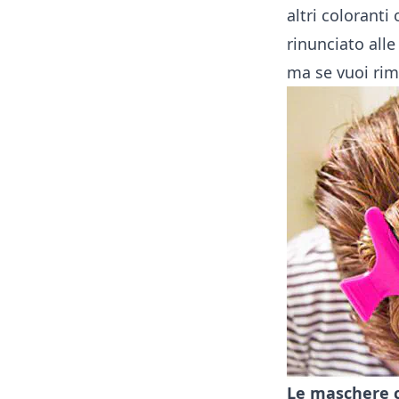
altri coloranti
rinunciato all
ma se vuoi ri
Le maschere co