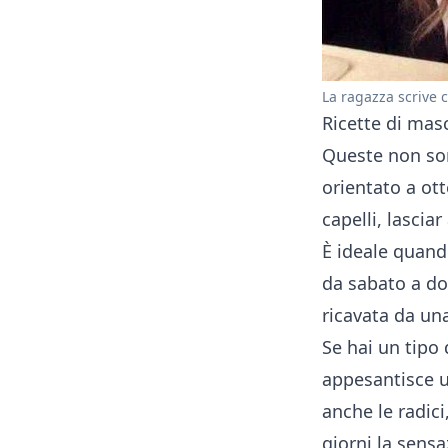
La ragazza scrive 
Ricette di mas
Queste non son
orientato a ott
capelli, lascia
È ideale quand
da sabato a do
ricavata da una
Se hai un tipo 
appesantisce un
anche le radici
giorni la sens