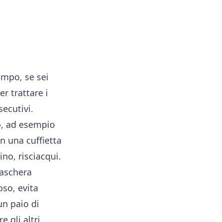
empo, se sei
r trattare i
secutivi.
o, ad esempio
n una cuffietta
no, risciacqui.
 maschera
oso, evita
un paio di
 gli altri