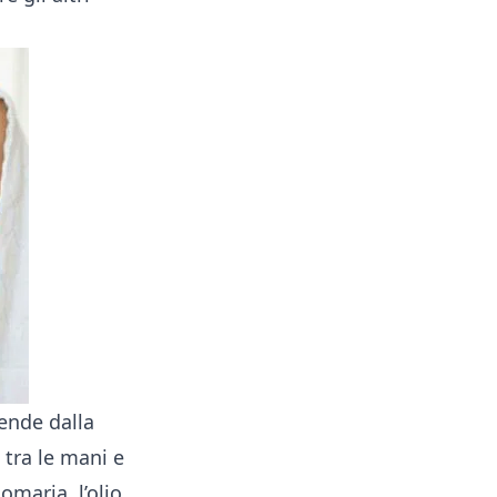
pende dalla
i tra le mani e
nomaria, l’olio