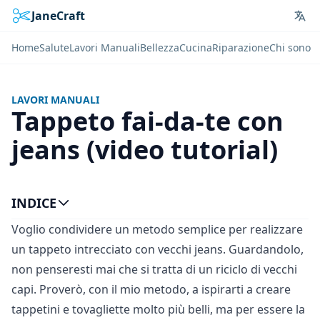
JaneCraft
Lan
Home
Salute
Lavori Manuali
Bellezza
Cucina
Riparazione
Chi sono
LAVORI MANUALI
Tappeto fai-da-te con
jeans (video tutorial)
INDICE
Voglio condividere un metodo semplice per realizzare
un tappeto intrecciato con vecchi jeans. Guardandolo,
non penseresti mai che si tratta di un riciclo di vecchi
capi. Proverò, con il mio metodo, a ispirarti a creare
tappetini e tovagliette molto più belli, ma per essere la